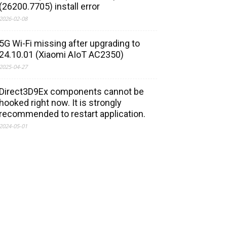
(26200.7705) install error
2026-02-08
5G Wi-Fi missing after upgrading to
24.10.01 (Xiaomi AIoT AC2350)
2025-04-27
Direct3D9Ex components cannot be
hooked right now. It is strongly
recommended to restart application.
2024-05-01