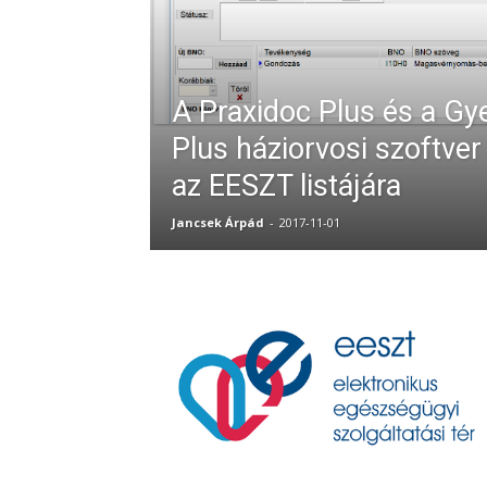
A Praxidoc Plus és a Gy
Plus háziorvosi szoftver 
az EESZT listájára
Jancsek Árpád
-
2017-11-01