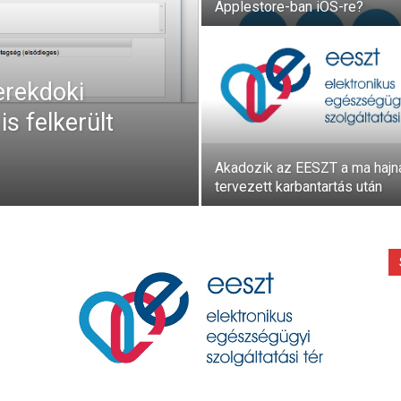
Applestore-ban iOS-re?
erekdoki
is felkerült
Akadozik az EESZT a ma hajna
tervezett karbantartás után