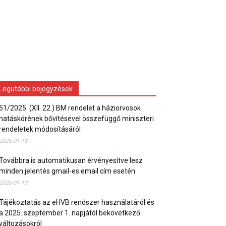
Legutóbbi bejegyzések
51/2025. (XII. 22.) BM rendelet a háziorvosok
hatáskörének bővítésével összefüggő miniszteri
rendeletek módosításáról
2026-01-18
Továbbra is automatikusan érvényesítve lesz
minden jelentés gmail-es email cím esetén
2026-01-18
Tájékoztatás az eHVB rendszer használatáról és
a 2025. szeptember 1. napjától bekövetkező
változásokról