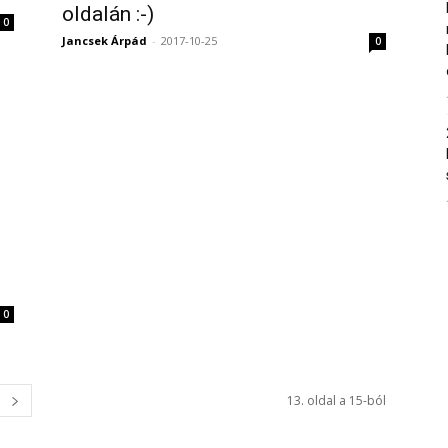
oldalán :-)
0
Jancsek Árpád
-
2017-10-25
0
0
13. oldal a 15-ból