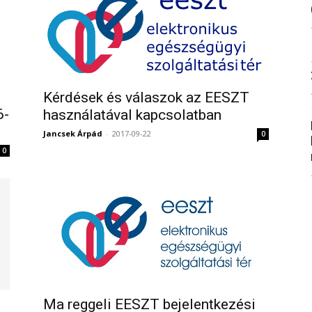
Kérdések és válaszok az EESZT
6-
használatával kapcsolatban
Jancsek Árpád
-
2017-09-22
0
0
Ma reggeli EESZT bejelentkezési