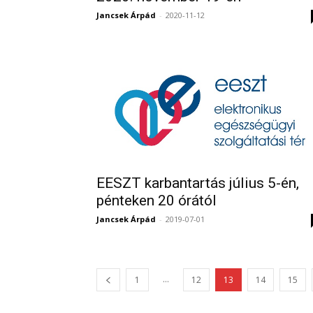
Jancsek Árpád
-
2020-11-12
EESZT karbantartás július 5-én,
pénteken 20 órától
Jancsek Árpád
-
2019-07-01
...
1
12
13
14
15