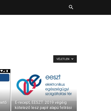
VÉLETLEN
hető
E-recept, EESZT: 2019 végéig
kötelező lesz papír alapú felírási