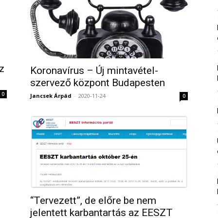
z
Koronavírus – Új mintavétel-
szervező központ Budapesten
0
Jancsek Árpád
-
2020-11-24
0
“Tervezett”, de előre be nem
jelentett karbantartás az EESZT