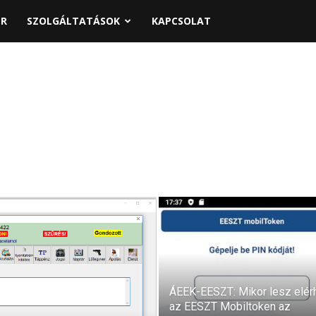
PR
SZOLGÁLTATÁSOK
KAPCSOLAT
ÁEEK-EESZT: Mikor lesz elér
az EESZT Mobiltoken az