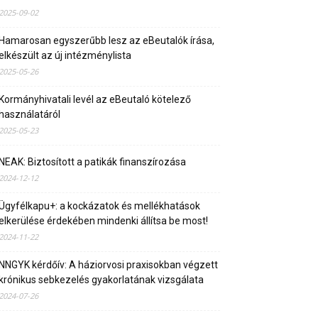
2025-09-02
Hamarosan egyszerűbb lesz az eBeutalók írása,
elkészült az új intézménylista
2025-05-26
Kormányhivatali levél az eBeutaló kötelező
használatáról
2025-05-23
NEAK: Biztosított a patikák finanszírozása
2024-12-12
Ügyfélkapu+: a kockázatok és mellékhatások
elkerülése érdekében mindenki állítsa be most!
2024-11-22
NNGYK kérdőív: A háziorvosi praxisokban végzett
krónikus sebkezelés gyakorlatának vizsgálata
2024-07-26