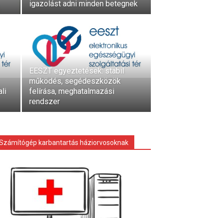
igazolást adni minden betegnek
EESZT egyeztetések: stabil
működés, segédeszközök
li
felírása, meghatalmazási
rendszer
Számítógép karbantartás háziorvosoknak