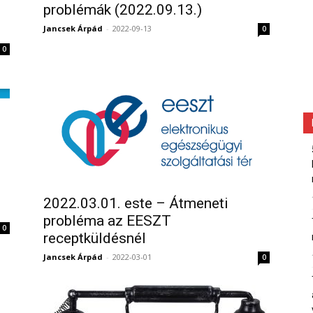
problémák (2022.09.13.)
Jancsek Árpád
-
2022-09-13
0
0
2022.03.01. este – Átmeneti
probléma az EESZT
0
receptküldésnél
Jancsek Árpád
-
2022-03-01
0