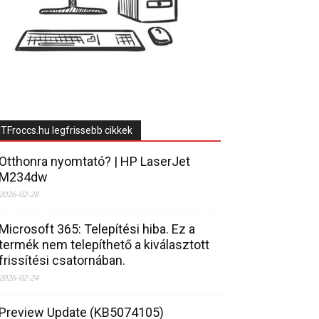
ITFroccs.hu legfrissebb cikkek
Otthonra nyomtató? | HP LaserJet
M234dw
2026-02-28
Microsoft 365: Telepítési hiba. Ez a
termék nem telepíthető a kiválasztott
frissítési csatornában.
2026-02-24
Preview Update (KB5074105)