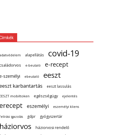
Címkék
covid-19
alapellátás
adatvédelem
e-recept
családorvos
e-beutaló
eeszt
e-személyi
ebeutaló
eeszt karbantartás
eeszt lassulás
egészségügy
EESZT mobiltoken
ejelentés
erecept
eszemélyi
eszemélyi kliens
gdpr
gyógyszertár
felírási igazolás
háziorvos
háziorvosi rendelő