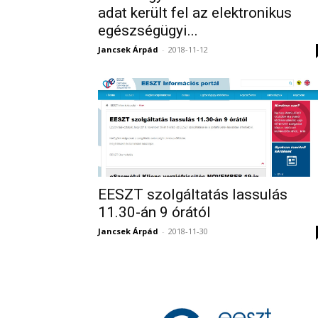
adat került fel az elektronikus
egészségügyi...
Jancsek Árpád
-
2018-11-12
EESZT szolgáltatás lassulás
11.30-án 9 órától
Jancsek Árpád
-
2018-11-30