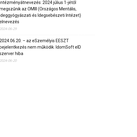
Intézményátnevezés: 2024 július 1-jétől
megszűnik az OMIII (Országos Mentális,
Ideggyógyászati és Idegsebészeti Intézet)
elnevezés
2024-06-29
2024.06.20. – az eSzemélyis EESZT
bejelentkezés nem működik. IdomSoft eID
szerver hiba
2024-06-20