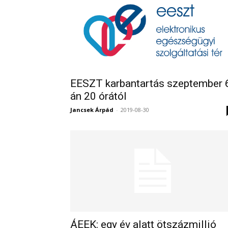
EESZT karbantartás szeptember 
án 20 órától
Jancsek Árpád
-
2019-08-30
ÁEEK: egy év alatt ötszázmillió