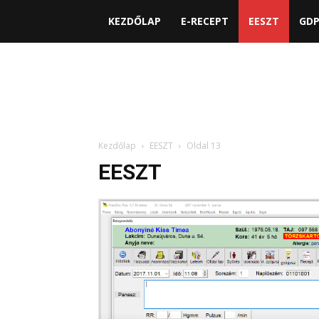
KEZDŐLAP
E-RECEPT
EESZT
GD
Kezdőlap
EESZT
Oldal 13
EESZT