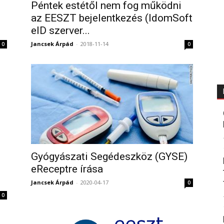
Péntek estétől nem fog működni
az EESZT bejelentkezés (IdomSoft
eID szerver...
Jancsek Árpád
-
2018-11-14
0
0
Gyógyászati Segédeszköz (GYSE)
eReceptre írása
Jancsek Árpád
-
2020-04-17
0
0