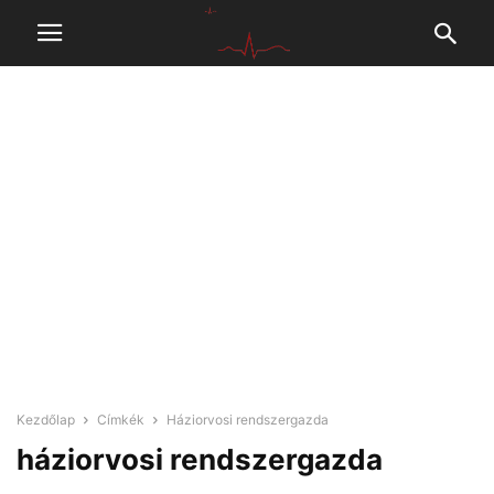
Kezdőlap
Címkék
Háziorvosi rendszergazda
háziorvosi rendszergazda