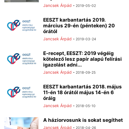
Jancsek Árpád
-
2019-05-02
EESZT karbantartás 2019.
március 29-én (pénteken) 20
órától
Jancsek Árpád
-
2019-03-24
E-recept, EESZT: 2019 végéig
kötelező lesz papír alapú felírási
igazolást adni...
Jancsek Árpád
-
2018-09-25
EESZT karbantartás 2018. május
11-én 18 órától május 14-én 6
óráig
Jancsek Árpád
-
2018-05-10
A háziorvosunk is sokat segíthet
Jancsek Árpád
-
2018-04-26