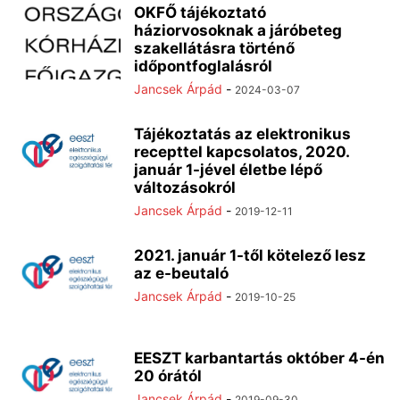
OKFŐ tájékoztató
háziorvosoknak a járóbeteg
szakellátásra történő
időpontfoglalásról
Jancsek Árpád
-
2024-03-07
Tájékoztatás az elektronikus
recepttel kapcsolatos, 2020.
január 1-jével életbe lépő
változásokról
Jancsek Árpád
-
2019-12-11
2021. január 1-től kötelező lesz
az e-beutaló
Jancsek Árpád
-
2019-10-25
EESZT karbantartás október 4-én
20 órától
Jancsek Árpád
-
2019-09-30