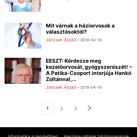
Mit várnak a háziorvosok a
választásoktól?
Jancsek Árpád
-
2018-04-10
EESZT: Kérdezze meg
kezelőorvosát, gyógyszerészét! –
A Patika-Csoport interjúja Hankó
Zoltánnal,...
Jancsek Árpád
-
2018-04-10
1
2
3
Informatika a rendelőben
Hasznos oldalak háziorvosoknak