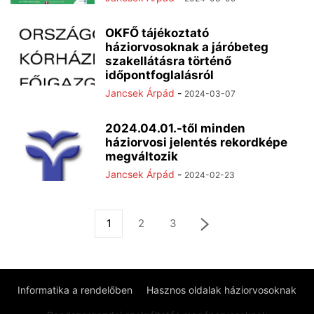
OKFŐ tájékoztató
háziorvosoknak a járóbeteg
szakellátásra történő
időpontfoglalásról
Jancsek Árpád
-
2024-03-07
2024.04.01.-től minden
háziorvosi jelentés rekordképe
megváltozik
Jancsek Árpád
-
2024-02-23
1
2
3
Informatika a rendelőben
Hasznos oldalak háziorvosoknak