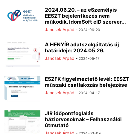
2024.06.20. – az eSzemélyis
EESZT bejelentkezés nem
működik. IdomSoft eID szerver...
Jancsek Árpád
-
2024-06-20
A HENYÍR adatszolgáltatás új
határideje: 2024.05.26.
Jancsek Árpád
-
2024-05-17
ESZFK figyelmeztető levél: EESZT
műszaki csatlakozás befejezése
Jancsek Árpád
-
2024-04-17
JIR időpontfoglalás
háziorvosoknak – Felhasználói
útmutató
Jancsek Árpád
-
2024-03-09