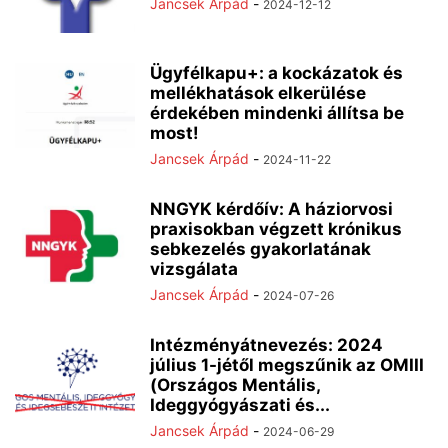
Jancsek Árpád
-
2024-12-12
Ügyfélkapu+: a kockázatok és
mellékhatások elkerülése
érdekében mindenki állítsa be
most!
Jancsek Árpád
-
2024-11-22
NNGYK kérdőív: A háziorvosi
praxisokban végzett krónikus
sebkezelés gyakorlatának
vizsgálata
Jancsek Árpád
-
2024-07-26
Intézményátnevezés: 2024
július 1-jétől megszűnik az OMIII
(Országos Mentális,
Ideggyógyászati és...
Jancsek Árpád
-
2024-06-29