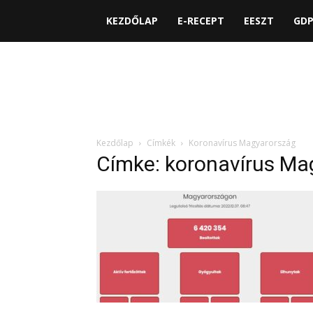
KEZDŐLAP
E-RECEPT
EESZT
GD
Kezdőlap
Címkék
Koronavírus Magyarország
Címke: koronavírus Ma