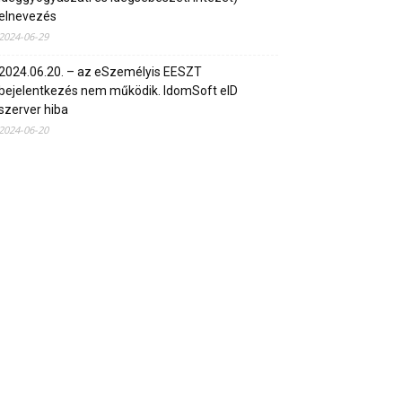
elnevezés
2024-06-29
2024.06.20. – az eSzemélyis EESZT
bejelentkezés nem működik. IdomSoft eID
szerver hiba
2024-06-20