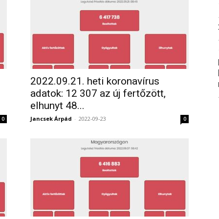
2022.09.21. heti koronavírus
adatok: 12 307 az új fertőzött,
elhunyt 48...
Jancsek Árpád
-
2022-09-23
0
0