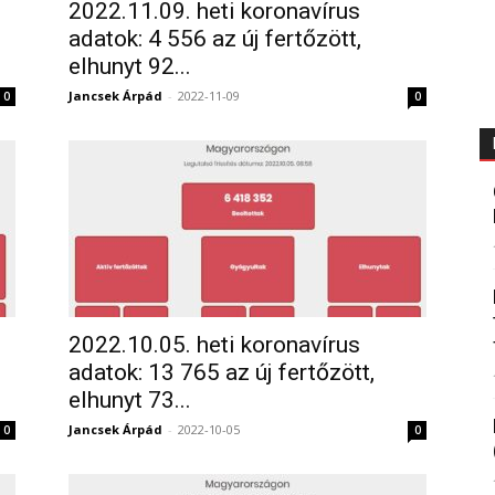
2022.11.09. heti koronavírus
adatok: 4 556 az új fertőzött,
elhunyt 92...
Jancsek Árpád
-
2022-11-09
0
0
2022.10.05. heti koronavírus
adatok: 13 765 az új fertőzött,
elhunyt 73...
Jancsek Árpád
-
2022-10-05
0
0