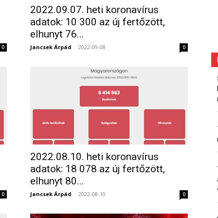
2022.09.07. heti koronavírus
adatok: 10 300 az új fertőzött,
elhunyt 76...
Jancsek Árpád
-
2022-09-08
0
0
2022.08.10. heti koronavírus
adatok: 18 078 az új fertőzött,
elhunyt 80...
Jancsek Árpád
-
2022-08-10
0
0