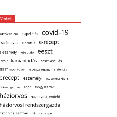
Címkék
covid-19
alapellátás
adatvédelem
e-recept
családorvos
e-beutaló
eeszt
e-személyi
ebeutaló
eeszt karbantartás
eeszt lassulás
egészségügy
EESZT mobiltoken
ejelentés
erecept
eszemélyi
eszemélyi kliens
gdpr
gyógyszertár
felírási igazolás
háziorvos
háziorvosi rendelő
háziorvosi rendszergazda
háziorvosi szoftver
háziorvos vpn