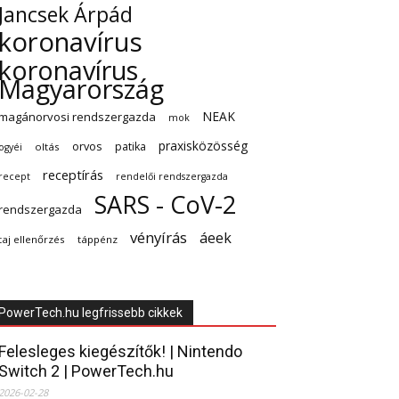
Jancsek Árpád
koronavírus
koronavírus
Magyarország
NEAK
magánorvosi rendszergazda
mok
praxisközösség
orvos
patika
oltás
ogyéi
receptírás
recept
rendelői rendszergazda
SARS - CoV-2
rendszergazda
vényírás
áeek
taj ellenőrzés
táppénz
PowerTech.hu legfrissebb cikkek
Felesleges kiegészítők! | Nintendo
Switch 2 | PowerTech.hu
2026-02-28