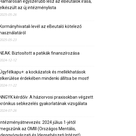
Hamarosan egyszerűbb lesz az eBeutalók írása,
elkészült az új intézménylista
2025-05-26
Kormányhivatali levél az eBeutaló kötelező
használatáról
2025-05-23
NEAK: Biztosított a patikák finanszírozása
2024-12-12
Ügyfélkapu+: a kockázatok és mellékhatások
elkerülése érdekében mindenki állítsa be most!
2024-11-22
NNGYK kérdőív: A háziorvosi praxisokban végzett
krónikus sebkezelés gyakorlatának vizsgálata
2024-07-26
Intézményátnevezés: 2024 július 1-jétől
megszűnik az OMIII (Országos Mentális,
Ideggyógyászati és Idegsebészeti Intézet)