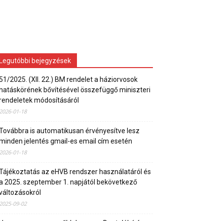
Legutóbbi bejegyzések
51/2025. (XII. 22.) BM rendelet a háziorvosok
hatáskörének bővítésével összefüggő miniszteri
rendeletek módosításáról
2026-01-18
Továbbra is automatikusan érvényesítve lesz
minden jelentés gmail-es email cím esetén
2026-01-18
Tájékoztatás az eHVB rendszer használatáról és
a 2025. szeptember 1. napjától bekövetkező
változásokról
2025-09-02