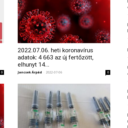
2022.07.06. heti koronavírus
adatok: 4 663 az új fertőzött,
elhunyt 14...
Jancsek Árpád
-
2022-07-06
0
0