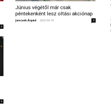
Június végétől már csak
péntekenként lesz oltási akciónap
Jancsek Árpád
-
2022-06-16
0
0
0