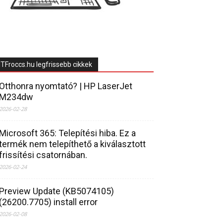
ITFroccs.hu legfrissebb cikkek
Otthonra nyomtató? | HP LaserJet
M234dw
2026-02-28
Microsoft 365: Telepítési hiba. Ez a
termék nem telepíthető a kiválasztott
frissítési csatornában.
2026-02-24
Preview Update (KB5074105)
(26200.7705) install error
2026-02-08