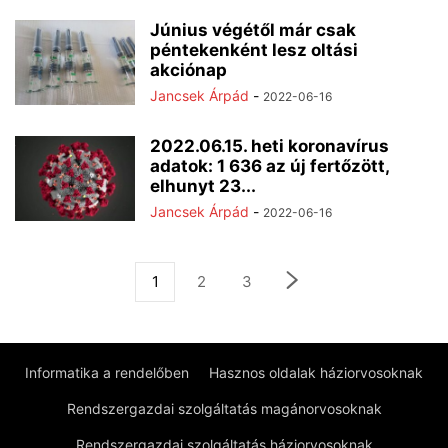
Június végétől már csak
péntekenként lesz oltási
akciónap
Jancsek Árpád
-
2022-06-16
2022.06.15. heti koronavírus
adatok: 1 636 az új fertőzött,
elhunyt 23...
Jancsek Árpád
-
2022-06-16
1
2
3
Informatika a rendelőben
Hasznos oldalak háziorvosoknak
Rendszergazdai szolgáltatás magánorvosoknak
Rendszergazdai szolgáltatás háziorvosoknak