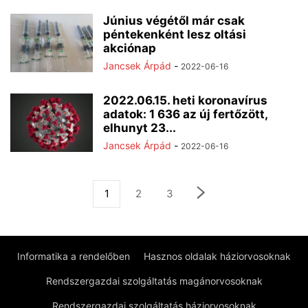
Június végétől már csak
péntekenként lesz oltási
akciónap
Jancsek Árpád
-
2022-06-16
2022.06.15. heti koronavírus
adatok: 1 636 az új fertőzött,
elhunyt 23...
Jancsek Árpád
-
2022-06-16
1
2
3
Informatika a rendelőben
Hasznos oldalak háziorvosoknak
Rendszergazdai szolgáltatás magánorvosoknak
Rendszergazdai szolgáltatás háziorvosoknak