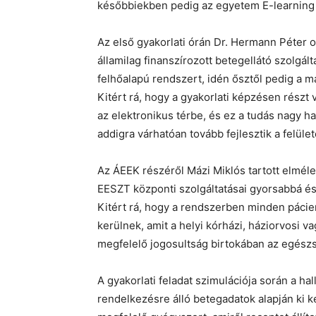
későbbiekben pedig az egyetem E-learning 
Az első gyakorlati órán Dr. Hermann Péter o
államilag finanszírozott betegellátó szolgá
felhőalapú rendszert, idén ősztől pedig a m
Kitért rá, hogy a gyakorlati képzésen részt 
az elektronikus térbe, és ez a tudás nagy h
addigra várhatóan tovább fejlesztik a felület
Az ÁEEK részéről Mázi Miklós tartott elméle
EESZT központi szolgáltatásai gyorsabbá és
Kitért rá, hogy a rendszerben minden páci
kerülnek, amit a helyi kórházi, háziorvosi v
megfelelő jogosultság birtokában az egész
A gyakorlati feladat szimulációja során a ha
rendelkezésre álló betegadatok alapján ki ke