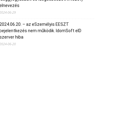
elnevezés
2024-06-29
2024.06.20. – az eSzemélyis EESZT
bejelentkezés nem működik. IdomSoft eID
szerver hiba
2024-06-20