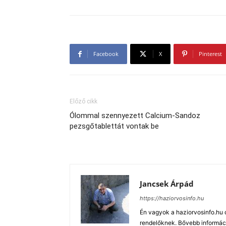
Facebook
X
Pinterest
Előző cikk
Ólommal szennyezett Calcium-Sandoz
pezsgőtablettát vontak be
Jancsek Árpád
https://haziorvosinfo.hu
Én vagyok a haziorvosinfo.hu 
rendelőknek. Bővebb informáci