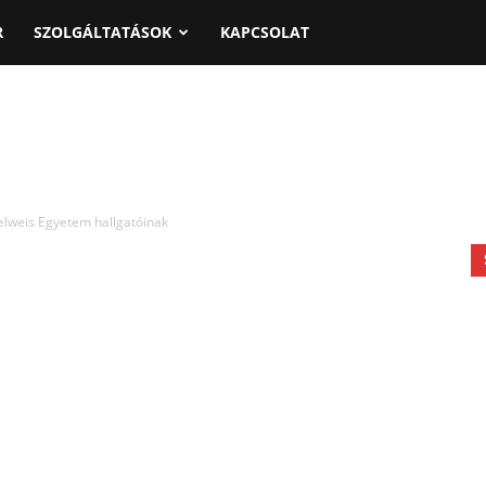
R
SZOLGÁLTATÁSOK
KAPCSOLAT
elweis Egyetem hallgatóinak