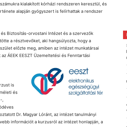
 számukra kialakított kórházi rendszeren keresztül, és
rténete alapján gyógyszert is felírhattak a rendszer
 és Biztosítás-orvostani Intézet és a szervezők
ötte a résztvevőket, aki hangsúlyozta, hogy a
szület előzte meg, amiben az intézet munkatársai
int az ÁEEK EESZT Üzemeltetési és Fenntartási
zust is
méleti és
-,
tödéves
oztatott Dr. Magyar Lóránt, az intézet tanulmányi
ővebb információt a kurzusról az intézet honlapján, a