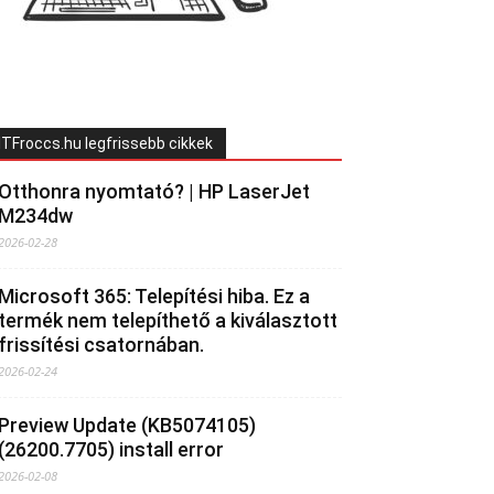
ITFroccs.hu legfrissebb cikkek
Otthonra nyomtató? | HP LaserJet
M234dw
2026-02-28
Microsoft 365: Telepítési hiba. Ez a
termék nem telepíthető a kiválasztott
frissítési csatornában.
2026-02-24
Preview Update (KB5074105)
(26200.7705) install error
2026-02-08