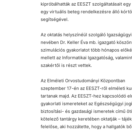
kipróbálhatták az EESZT szolgáltatásait egy
egy virtuális beteg rendelkezésre álló kórtö
segítségével.
Az oktatás helyszínéül szolgáló Igazságügyi
nevében Dr. Keller Éva mb. igazgató köszönt
szimulációs gyakorlatot több hónapos előké
mellett az Informatikai Igazgatóság, valam
szakértői is részt vettek.
Az Elméleti Orvostudományi Központban
szeptember 17-én az EESZT-ről elméleti kur
tartanak majd. Az EESZT-hez kapcsolódó el
gyakorlati ismereteket az Egészségügyi jogi
biztosítási- és gazdasági ismeretek című ö
kötelező tantárgy keretében oktatják – tájék
felelőse, aki hozzátette, hogy a hallgatók b