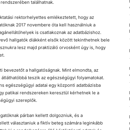
rendszerében találhatnak.
ktatási rektorhelyettes emlékeztetett, hogy az
ltatóknak 2017 novembere óta kell használniuk a
agánellátóhelyek is csatlakoznak az adatbázishoz.
vevő hallgatók diákként elsők között tekinthetnek bele
asznukra lesz majd praktizáló orvosként úgy is, hogy
et.
ti bevezetőt a hallgatóságnak. Mint elmondta, az
 átláthatóbbá teszik az egészségügyi folyamatokat.
ens egészségügyi adatai egy központi adatbázisba
agy patikai rendszereken keresztül kérhetnek le a
ségügyi szereplők.
llgatóknak párban kellett dolgozniuk, és a
llett választaniuk a fiktív beteg számára leginkább