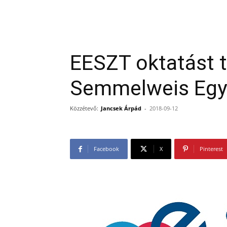
EESZT oktatást t
Semmelweis Egye
Közzétevő:
Jancsek Árpád
-
2018-09-12
Facebook
X
Pinterest