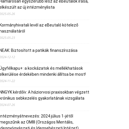
Hamarosan egyszerűbb lesz az eBeutalók írása,
elkészült az új intézménylista
2025-05-26
Kormányhivatali levél az eBeutaló kötelező
használatáról
2025-05-23
NEAK: Biztosított a patikák finanszírozása
2024-12-12
Ügyfélkapu+: a kockázatok és mellékhatások
elkerülése érdekében mindenki állítsa be most!
2024-11-22
NNGYK kérdőív: A háziorvosi praxisokban végzett
krónikus sebkezelés gyakorlatának vizsgálata
2024-07-26
Intézményátnevezés: 2024 július 1-jétől
megszűnik az OMIII (Országos Mentális,
Ideggyógyászati és Idegsebészeti Intézet)