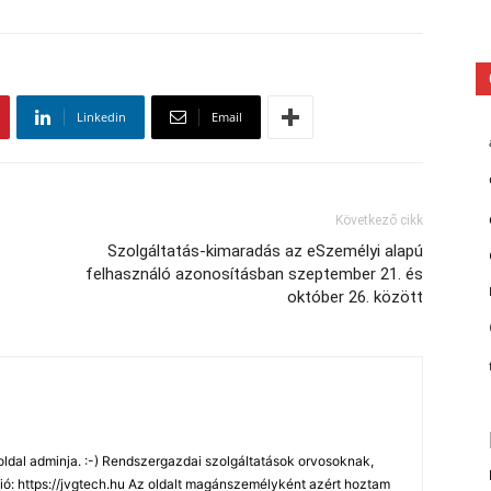
Linkedin
Email
Következő cikk
Szolgáltatás-kimaradás az eSzemélyi alapú
felhasználó azonosításban szeptember 21. és
október 26. között
oldal adminja. :-) Rendszergazdai szolgáltatások orvosoknak,
ó: https://jvgtech.hu Az oldalt magánszemélyként azért hoztam