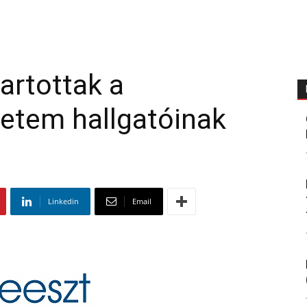
artottak a
tem hallgatóinak
Linkedin
Email