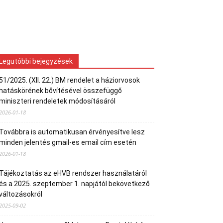
Legutóbbi bejegyzések
51/2025. (XII. 22.) BM rendelet a háziorvosok
hatáskörének bővítésével összefüggő
miniszteri rendeletek módosításáról
2026-01-18
Továbbra is automatikusan érvényesítve lesz
minden jelentés gmail-es email cím esetén
2026-01-18
Tájékoztatás az eHVB rendszer használatáról
és a 2025. szeptember 1. napjától bekövetkező
változásokról
2025-09-02