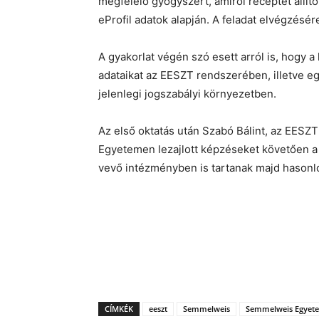
megfelelő gyógyszert, amiről receptet állíto
eProfil adatok alapján. A feladat elvégzésér
A gyakorlat végén szó esett arról is, hogy 
adataikat az EESZT rendszerében, illetve e
jelenlegi jogszabályi környezetben.
Az első oktatás után Szabó Bálint, az EES
Egyetemen lezajlott képzéseket követően a
vevő intézményben is tartanak majd hasonl
CÍMKÉK
eeszt
Semmelweis
Semmelweis Egyet