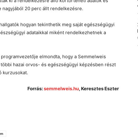
ttak ki a rendelkezésre álló kórtörténeti adatok és
e nagyjából 20 perc állt rendelkezésre.
a hallgatók hogyan tekinthetik meg saját egészségügyi
gészségügyi adataikkal miként rendelkezhetnek a
ZT programvezetője elmondta, hogy a Semmelweis
 többi hazai orvos- és egészségügyi képzésben részt
ó kurzusokat.
Forrás:
semmelweis.hu
, Keresztes Eszter
em