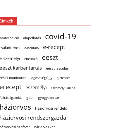
Címkék
covid-19
alapellátás
adatvédelem
e-recept
családorvos
e-beutaló
eeszt
e-személyi
ebeutaló
eeszt karbantartás
eeszt lassulás
egészségügy
EESZT mobiltoken
ejelentés
erecept
eszemélyi
eszemélyi kliens
gdpr
gyógyszertár
felírási igazolás
háziorvos
háziorvosi rendelő
háziorvosi rendszergazda
háziorvosi szoftver
háziorvos vpn