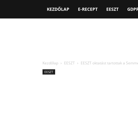
KEZDŐLAP
E-RECEPT
EESZT
GDP
Kezdőlap
EESZT
EESZT oktatást tartottak a Semm
EESZT