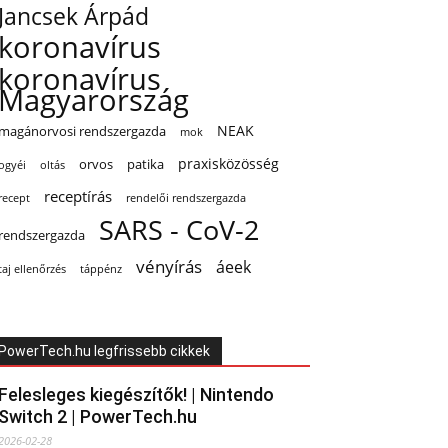
Jancsek Árpád
koronavírus
koronavírus
Magyarország
NEAK
magánorvosi rendszergazda
mok
praxisközösség
orvos
patika
oltás
ogyéi
receptírás
recept
rendelői rendszergazda
SARS - CoV-2
rendszergazda
vényírás
áeek
taj ellenőrzés
táppénz
PowerTech.hu legfrissebb cikkek
Felesleges kiegészítők! | Nintendo
Switch 2 | PowerTech.hu
2026-02-28