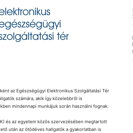
nt az Egészségügyi Elektronikus Szolgáltatási Tér
lgatók számára, akik így közelebbről is
ekben mindennapi munkájuk során használni fognak.
EK) és az egyetem közös szervezésében megtartott
zető után az ötödéves hallgatók a gyakorlatban is