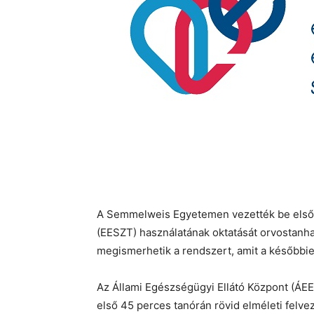
A Semmelweis Egyetemen vezették be elsőké
(EESZT) használatának oktatását orvostanhal
megismerhetik a rendszert, amit a későbbi
Az Állami Egészségügyi Ellátó Központ (ÁE
első 45 perces tanórán rövid elméleti felve