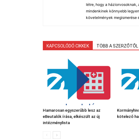
létre, hogy a háziorvosoknak
mindenkinek könnyebb legyen a
követelmények megismerése és
KAPCSOLÓDÓ CIKKEK
TÖBB A SZERZŐTŐL
Hamarosan egyszerűbb lesz az
Kormányhiva
eBeutalók írása, elkészült az új
kötelező ha
intézménylista