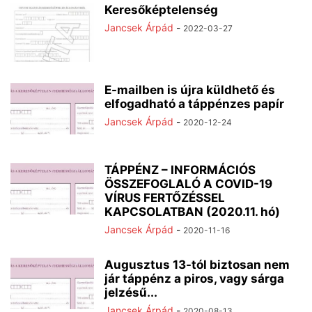
Keresőképtelenség
Jancsek Árpád
-
2022-03-27
E-mailben is újra küldhető és
elfogadható a táppénzes papír
Jancsek Árpád
-
2020-12-24
TÁPPÉNZ – INFORMÁCIÓS
ÖSSZEFOGLALÓ A COVID-19
VÍRUS FERTŐZÉSSEL
KAPCSOLATBAN (2020.11. hó)
Jancsek Árpád
-
2020-11-16
Augusztus 13-tól biztosan nem
jár táppénz a piros, vagy sárga
jelzésű...
Jancsek Árpád
-
2020-08-13