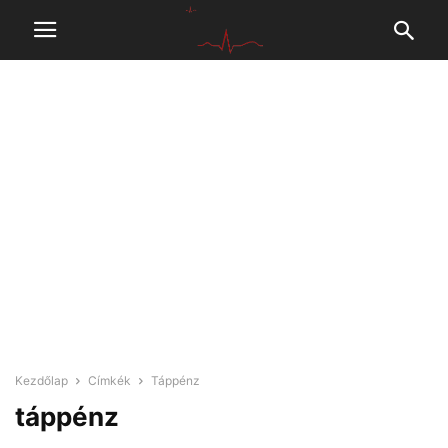
Kezdőlap
Címkék
Táppénz
táppénz