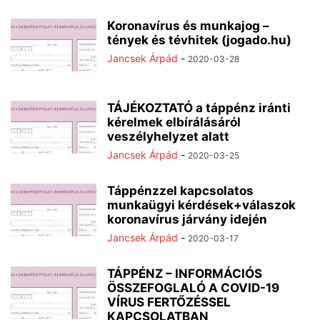
Koronavírus és munkajog –
tények és tévhitek (jogado.hu)
Jancsek Árpád
-
2020-03-28
TÁJÉKOZTATÓ a táppénz iránti
kérelmek elbírálásáról
veszélyhelyzet alatt
Jancsek Árpád
-
2020-03-25
Táppénzzel kapcsolatos
munkaügyi kérdések+válaszok
koronavírus járvány idején
Jancsek Árpád
-
2020-03-17
TÁPPÉNZ – INFORMÁCIÓS
ÖSSZEFOGLALÓ A COVID-19
VÍRUS FERTŐZÉSSEL
KAPCSOLATBAN