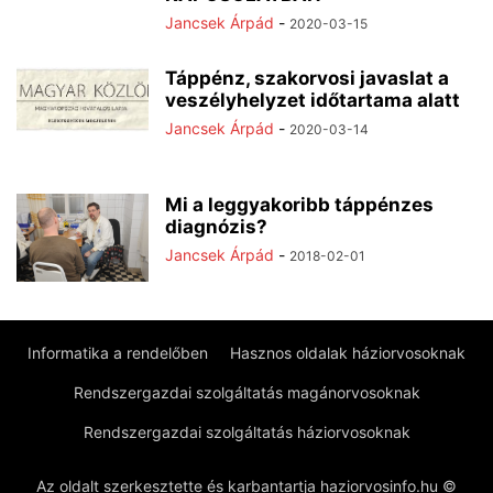
Jancsek Árpád
-
2020-03-15
Táppénz, szakorvosi javaslat a
veszélyhelyzet időtartama alatt
Jancsek Árpád
-
2020-03-14
Mi a leggyakoribb táppénzes
diagnózis?
Jancsek Árpád
-
2018-02-01
Informatika a rendelőben
Hasznos oldalak háziorvosoknak
Rendszergazdai szolgáltatás magánorvosoknak
Rendszergazdai szolgáltatás háziorvosoknak
Az oldalt szerkesztette és karbantartja haziorvosinfo.hu ©