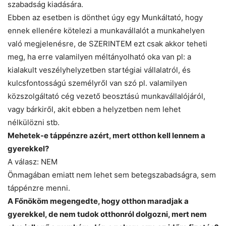
szabadság kiadására.
Ebben az esetben is dönthet úgy egy Munkáltató, hogy
ennek ellenére kötelezi a munkavállalót a munkahelyen
való megjelenésre, de SZERINTEM ezt csak akkor teheti
meg, ha erre valamilyen méltányolható oka van pl: a
kialakult veszélyhelyzetben startégiai vállalatról, és
kulcsfontosságú személyről van szó pl. valamilyen
közszolgáltató cég vezető beosztású munkavállalójáról,
vagy bárkiről, akit ebben a helyzetben nem lehet
nélkülözni stb.
Mehetek-e táppénzre azért, mert otthon kell lennem a
gyerekkel?
A válasz: NEM
Önmagában emiatt nem lehet sem betegszabadságra, sem
táppénzre menni.
A Főnököm megengedte, hogy otthon maradjak a
gyerekkel, de nem tudok otthonról dolgozni, mert nem