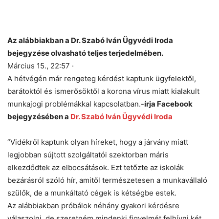
Az alábbiakban a Dr. Szabó Iván Ügyvédi Iroda
bejegyzése olvasható teljes terjedelmében.
Március 15., 22:57 ·
A hétvégén már rengeteg kérdést kaptunk ügyfelektől,
barátoktól és ismerősöktől a korona vírus miatt kialakult
munkajogi problémákkal kapcsolatban.-
írja Facebook
bejegyzésében a
Dr. Szabó Iván Ügyvédi Iroda
“Vidékről kaptunk olyan híreket, hogy a járvány miatt
legjobban sújtott szolgáltatói szektorban máris
elkezdődtek az elbocsátások. Ezt tetőzte az iskolák
bezárásról szóló hír, amitől természetesen a munkavállaló
szülők, de a munkáltató cégek is kétségbe estek.
Az alábbiakban próbálok néhány gyakori kérdésre
válaszolni, de szeretném mindenki figyelmét felhívni két