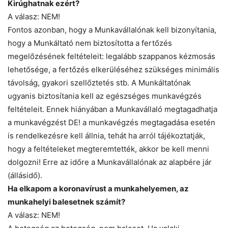
Kirúghatnak ezért?
A válasz: NEM!
Fontos azonban, hogy a Munkavállalónak kell bizonyítania,
hogy a Munkáltató nem biztosította a fertőzés
megelőzésének feltételeit: legalább szappanos kézmosás
lehetősége, a fertőzés elkerüléséhez szükséges minimális
távolság, gyakori szellőztetés stb. A Munkáltatónak
ugyanis biztosítania kell az egészséges munkavégzés
feltételeit. Ennek hiányában a Munkavállaló megtagadhatja
a munkavégzést DE! a munkavégzés megtagadása esetén
is rendelkezésre kell állnia, tehát ha arról tájékoztatják,
hogy a feltételeket megteremtették, akkor be kell menni
dolgozni! Erre az időre a Munkavállalónak az alapbére jár
(állásidő).
Ha elkapom a koronavírust a munkahelyemen, az
munkahelyi balesetnek számít?
A válasz: NEM!