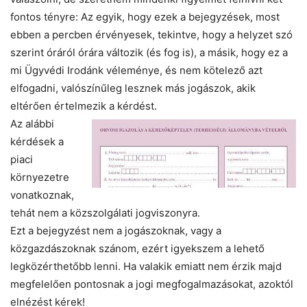
fontos tényre: Az egyik, hogy ezek a bejegyzések, most
ebben a percben érvényesek, tekintve, hogy a helyzet szó
szerint óráról órára változik (és fog is), a másik, hogy ez a
mi Ügyvédi Irodánk véleménye, és nem kötelező azt
elfogadni, valószínűleg lesznek más jogászok, akik
eltérően értelmezik a kérdést.
Az alábbi
kérdések a
piaci
környezetre
vonatkoznak,
tehát nem a közszolgálati jogviszonyra.
Ezt a bejegyzést nem a jogászoknak, vagy a
közgazdászoknak szánom, ezért igyekszem a lehető
legközérthetőbb lenni. Ha valakik emiatt nem érzik majd
megfelelően pontosnak a jogi megfogalmazásokat, azoktól
elnézést kérek!