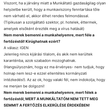
Viszont, ha a járvány miatt a Munkáltató gazdaságilag olyan
helyzetbe került, hogy a munkaviszony fenntartása tőle
nem várható el, akkor élhet rendes felmondással.
(Tipikusan a szolgáltató szektor, pl. hotelek, éttermek,
amelyek elsőként érezték meg a vírus hatását)
Nem merek bemenni a munkahelyemre, mert féle a
fertőzéstől! Kirúghatnak ezért?
A válasz: IGEN
Jelenleg nincs kijárási tilalom, és akik nem kerültek
karanténba, azok szabadon mozoghatnak.
(Hangsúlyoznám, hogy ez ma érvényes- nem tudjuk, hogy
holnap nem lesz-e ezzel ellentétes kormányzati
intézkedés!). Az az ok, hogy valaki fél, nem indokolja, hogy
ne menjen be dolgozni!
Nem merek bemenni a munkahelyemre, mert félek a
fertőzéstől, MERT A MUNKÁLTATÓM NEM TETT MEG
SEMMIT A FERTŐZÉS ELKERÜLÉSE ÉRDEKÉBEN!