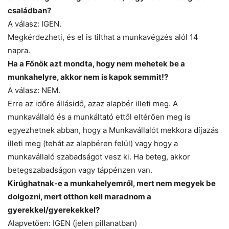
családban?
A válasz: IGEN.
Megkérdezheti, és el is tilthat a munkavégzés alól 14
napra.
Ha a Főnök azt mondta, hogy nem mehetek be a
munkahelyre, akkor nem is kapok semmit!?
A válasz: NEM.
Erre az időre állásidő, azaz alapbér illeti meg. A
munkavállaló és a munkáltató ettől eltérően meg is
egyezhetnek abban, hogy a Munkavállalót mekkora díjazás
illeti meg (tehát az alapbéren felül) vagy hogy a
munkavállaló szabadságot vesz ki. Ha beteg, akkor
betegszabadságon vagy táppénzen van.
Kirúghatnak-e a munkahelyemről, mert nem megyek be
dolgozni, mert otthon kell maradnom a
gyerekkel/gyerekekkel?
Alapvetően: IGEN (jelen pillanatban)