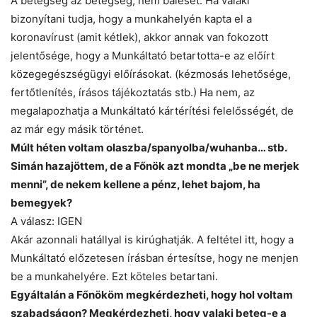
A betegség az betegség, nem baleset. Ha valaki
bizonyítani tudja, hogy a munkahelyén kapta el a
koronavírust (amit kétlek), akkor annak van fokozott
jelentősége, hogy a Munkáltató betartotta-e az előírt
közegegészségügyi előírásokat. (kézmosás lehetősége,
fertőtlenítés, írásos tájékoztatás stb.) Ha nem, az
megalapozhatja a Munkáltató kártérítési felelősségét, de
az már egy másik történet.
Múlt héten voltam olaszba/spanyolba/wuhanba… stb.
Simán hazajöttem, de a Főnök azt mondta „be ne merjek
menni”, de nekem kellene a pénz, lehet bajom, ha
bemegyek?
A válasz: IGEN
Akár azonnali hatállyal is kirúghatják. A feltétel itt, hogy a
Munkáltató előzetesen írásban értesítse, hogy ne menjen
be a munkahelyére. Ezt köteles betartani.
Egyáltalán a Főnököm megkérdezheti, hogy hol voltam
szabadságon? Megkérdezheti, hogy valaki beteg-e a