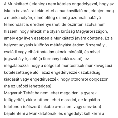
A Munkáltató (jelenleg) nem köteles engedélyezni, hogy az
iskola bezárásra tekintettel a munkavállaló ne jelenjen meg
a munkahelyén, elméletileg ez még azonnali hatályú
felmondást is eredményezhet, de őszintén szólva nem
hiszem, hogy létezik ma olyan bíróság Magyarországon,
amely egy ilyen esetben a Munkáltató javára döntene. Ez a
helyzet ugyanis különös méltánylást érdemlő személyi,
családi vagy elháríthatatlan oknak minősül, és mivel
jogszabály írja elő (a Kormány határozatai), ez
megalapozza, hogy a dolgozót mentesítsék munkavégzési
kötelezettsége alól, azaz engedélyezzék szabadság
kiadását vagy engedélyezzék, hogy otthonról dolgozzon
(ha ez utóbbi lehetséges).
Magyarul: Tehát ha nem lehet megoldani a gyerek
felügyeltét, akkor otthon lehet maradni, de legalább
telefonon (célszerű inkább e-mailen, vagy sms-ben)
bejelenteni a Munkáltatónak, és engedélyt kell kérni a