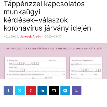
Táppénzzel kapcsolatos
munkaügyi
kérdések+válaszok
koronavírus járvány idején
Közzétevő:
Jancsek Árpád
-
2020-03-17