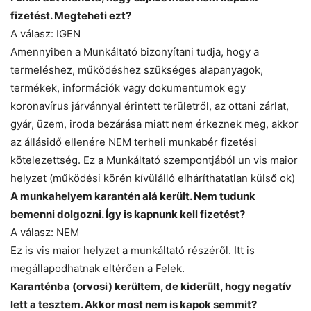
fizetést. Megteheti ezt?
A válasz: IGEN
Amennyiben a Munkáltató bizonyítani tudja, hogy a
termeléshez, működéshez szükséges alapanyagok,
termékek, információk vagy dokumentumok egy
koronavírus járvánnyal érintett területről, az ottani zárlat,
gyár, üzem, iroda bezárása miatt nem érkeznek meg, akkor
az állásidő ellenére NEM terheli munkabér fizetési
kötelezettség. Ez a Munkáltató szempontjából un vis maior
helyzet (működési körén kívülálló elháríthatatlan külső ok)
A munkahelyem karantén alá került. Nem tudunk
bemenni dolgozni. Így is kapnunk kell fizetést?
A válasz: NEM
Ez is vis maior helyzet a munkáltató részéről. Itt is
megállapodhatnak eltérően a Felek.
Karanténba (orvosi) kerültem, de kiderült, hogy negatív
lett a tesztem. Akkor most nem is kapok semmit?