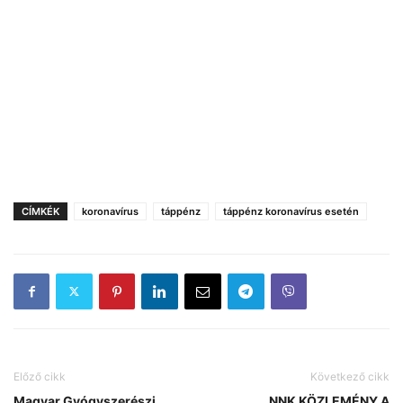
CÍMKÉK
koronavírus
táppénz
táppénz koronavírus esetén
Előző cikk
Következő cikk
Magyar Gyógyszerészi
NNK KÖZLEMÉNY A