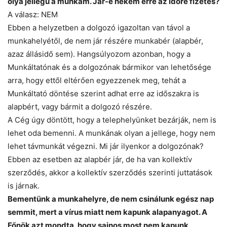
olya jellegű a munkám. Jár-e nekem erre az időre fizetés?
A válasz: NEM
Ebben a helyzetben a dolgozó igazoltan van távol a
munkahelyétől, de nem jár részére munkabér (alapbér,
azaz állásidő sem). Hangsúlyozom azonban, hogy a
Munkáltatónak és a dolgozónak bármikor van lehetősége
arra, hogy ettől eltérően egyezzenek meg, tehát a
Munkáltató döntése szerint adhat erre az időszakra is
alapbért, vagy bármit a dolgozó részére.
A Cég úgy döntött, hogy a telephelyünket bezárják, nem is
lehet oda bemenni. A munkának olyan a jellege, hogy nem
lehet távmunkát végezni. Mi jár ilyenkor a dolgozónak?
Ebben az esetben az alapbér jár, de ha van kollektív
szerződés, akkor a kollektív szerződés szerinti juttatások
is járnak.
Bementünk a munkahelyre, de nem csinálunk egész nap
semmit, mert a vírus miatt nem kapunk alapanyagot. A
Főnök azt mondta, hogy sajnos most nem kapunk