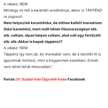
A válasz: NEM
Mindegy mi lett a karantén eredménye, akkor is TÁPPÉNZ-
re jogosult.
Nem helyeztek karanténba, de otthon kellett maradnom
(házi karantén), mert múlt héten Olaszországban stb.
stb. voltam, olyan helyen voltam, ahol volt egy fertőzött
stb. stb. Akkor is kapok táppénzt?
A válasz: NEM
Táppénz így nem jár, és munkabér sem, de a távollét itt is
igazoltnak minősül, mint a kisgyermek esetében. Emiatt
nem lehet tehát elbocsátani.”
Forrás:
Dr. Szabó Iván Ügyvédi Iroda
Facebook