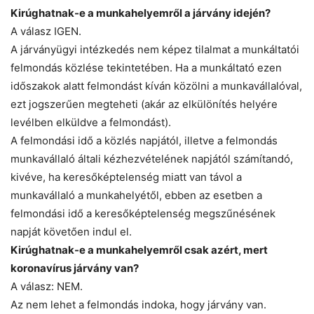
Kirúghatnak-e a munkahelyemről a járvány idején?
A válasz IGEN.
A járványügyi intézkedés nem képez tilalmat a munkáltatói
felmondás közlése tekintetében. Ha a munkáltató ezen
időszakok alatt felmondást kíván közölni a munkavállalóval,
ezt jogszerűen megteheti (akár az elkülönítés helyére
levélben elküldve a felmondást).
A felmondási idő a közlés napjától, illetve a felmondás
munkavállaló általi kézhezvételének napjától számítandó,
kivéve, ha keresőképtelenség miatt van távol a
munkavállaló a munkahelyétől, ebben az esetben a
felmondási idő a keresőképtelenség megszűnésének
napját követően indul el.
Kirúghatnak-e a munkahelyemről csak azért, mert
koronavírus járvány van?
A válasz: NEM.
Az nem lehet a felmondás indoka, hogy járvány van.