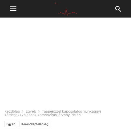
Kezdőlap
Egyéb
Táppénzzel kapcsolatos munkaügyi
kérdések+válaszok koronavírus járvány idején
Egyéb
Keresőképtelenség