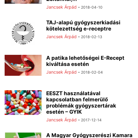
Jancsek Árpád
-
2018-04-10
TAJ-alapú gyógyszerkiadási
kötelezettség e-receptre
Jancsek Árpád
-
2018-02-13
A patika lehetőségei E-Recept
kiváltása esetén
Jancsek Árpád
-
2018-02-04
EESZT használatával
kapcsolatban felmerülő
problémák gyógyszertárak
esetén – GYIK
Jancsek Árpád
-
2017-12-14
A Magyar Gyógyszerészi Kamara