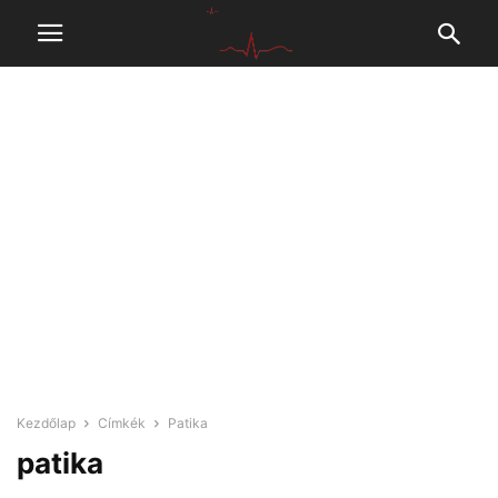
Kezdőlap
Címkék
Patika
patika