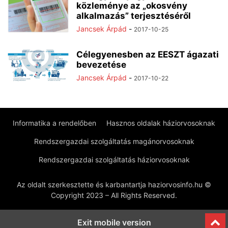
közleménye az „okosvény
alkalmazás” terjesztéséről
Jancsek Árpád
-
2017-10-25
Célegyenesben az EESZT ágazati
bevezetése
Jancsek Árpád
-
2017-10-22
Informatika a rendelőben
Hasznos oldalak háziorvosoknak
Rendszergazdai szolgáltatás magánorvosoknak
Rendszergazdai szolgáltatás háziorvosoknak
Az oldalt szerkesztette és karbantartja haziorvosinfo.hu ©
Copyright 2023 – All Rights Reserved.
Exit mobile version