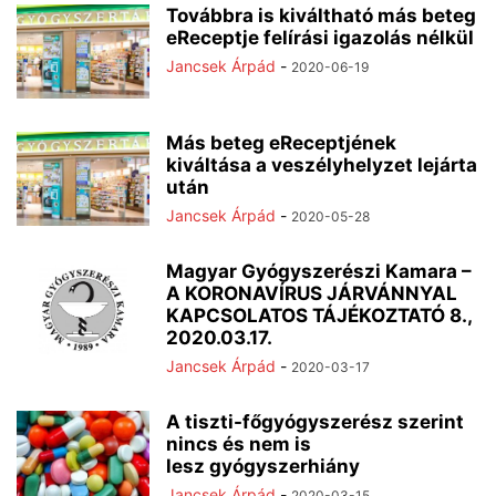
Továbbra is kiváltható más beteg
eReceptje felírási igazolás nélkül
Jancsek Árpád
-
2020-06-19
Más beteg eReceptjének
kiváltása a veszélyhelyzet lejárta
után
Jancsek Árpád
-
2020-05-28
Magyar Gyógyszerészi Kamara –
A KORONAVÍRUS JÁRVÁNNYAL
KAPCSOLATOS TÁJÉKOZTATÓ 8.,
2020.03.17.
Jancsek Árpád
-
2020-03-17
A tiszti-főgyógyszerész szerint
nincs és nem is
lesz gyógyszerhiány
Jancsek Árpád
-
2020-03-15