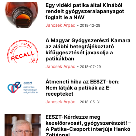
Egy vidéki patika által Kínából
rendelt gyógyszeralapanyagot
foglalt le a NAV
Jancsek Árpád
-
2018-12-28
A Magyar Gyógyszerészi Kamara
az alábbi betegtájékoztató
kifüggesztését javasolja a
patikákban
Jancsek Árpád
-
2018-07-29
Átmeneti hiba az EESZT-ben:
Nem látják a patikák az E-
recepteket
Jancsek Árpád
-
2018-05-31
EESZT: Kérdezze meg
kezelőorvosát, gyógyszerészét! –
A Patika-Csoport interjúja Hankó
Zoltánnal,...