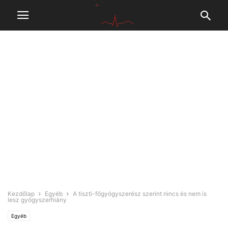
Kezdőlap
Egyéb
A tiszti-főgyógyszerész szerint nincs és nem is
lesz gyógyszerhiány
Egyéb