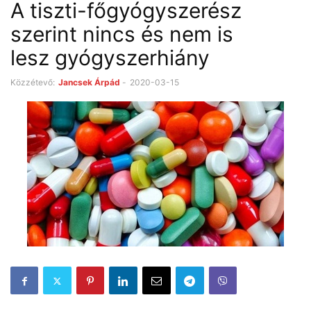
A tiszti-főgyógyszerész
szerint nincs és nem is
lesz gyógyszerhiány
Közzétevő:
Jancsek Árpád
-
2020-03-15