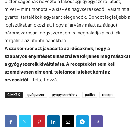
biztonságosnak nevezte a lakossági gyógyszerellátást,
mivel – mint mondta – a kis- és nagykereskedői, valamint a
gyártói tartalékok egyaránt elegendők. Gondot legfeljebb a
logisztikában okozhat, hogy a járvány miatt az átlagot
háromszorosan-négyszeresen is meghaladja a patikák
forgalma az utóbbi napokban.
A szakember azt javasolta az időseknek, hogy a
szabályok enyhítését kihasználva kérjenek meg másokat
a gyógyszereik kiváltására. A receptekért sem kell
személyesen elmenni, telefonon is lehet kérni az
orvosoktól
– tette hozzá.
CÍMKÉK
gyógyszer
gyógyszerhiány
patika
recept