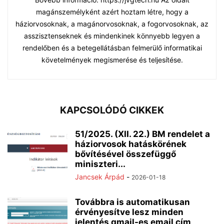
magánszemélyként azért hoztam létre, hogy a
háziorvosoknak, a magánorvosoknak, a fogorvosoknak, az
asszisztenseknek és mindenkinek könnyebb legyen a
rendelőben és a betegellátásban felmerülő informatikai
követelmények megismerése és teljesítése.
KAPCSOLÓDÓ CIKKEK
51/2025. (XII. 22.) BM rendelet a
háziorvosok hatáskörének
bővítésével összefüggő
miniszteri...
Jancsek Árpád
-
2026-01-18
Továbbra is automatikusan
érvényesítve lesz minden
jelentés gmail-es email cím