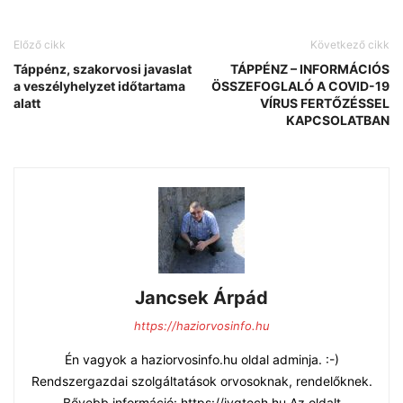
Előző cikk
Következő cikk
Táppénz, szakorvosi javaslat
TÁPPÉNZ – INFORMÁCIÓS
a veszélyhelyzet időtartama
ÖSSZEFOGLALÓ A COVID-19
alatt
VÍRUS FERTŐZÉSSEL
KAPCSOLATBAN
Jancsek Árpád
https://haziorvosinfo.hu
Én vagyok a haziorvosinfo.hu oldal adminja. :-)
Rendszergazdai szolgáltatások orvosoknak, rendelőknek.
Bővebb információ: https://jvgtech.hu Az oldalt