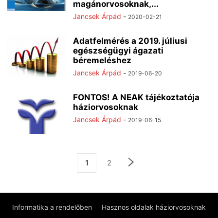
magánorvosoknak,...
Jancsek Árpád
-
2020-02-21
Adatfelmérés a 2019. júliusi
egészségügyi ágazati
béremeléshez
Jancsek Árpád
-
2019-06-20
FONTOS! A NEAK tájékoztatója
háziorvosoknak
Jancsek Árpád
-
2019-06-15
1
2
Informatika a rendelőben
Hasznos oldalak háziorvosoknak