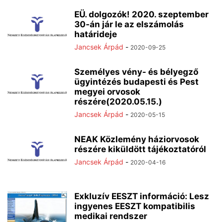
EÜ. dolgozók! 2020. szeptember
30-án jár le az elszámolás
határideje
Jancsek Árpád
-
2020-09-25
Személyes vény- és bélyegző
ügyintézés budapesti és Pest
megyei orvosok
részére(2020.05.15.)
Jancsek Árpád
-
2020-05-15
NEAK Közlemény háziorvosok
részére kiküldött tájékoztatóról
Jancsek Árpád
-
2020-04-16
Exkluzív EESZT információ: Lesz
ingyenes EESZT kompatibilis
medikai rendszer