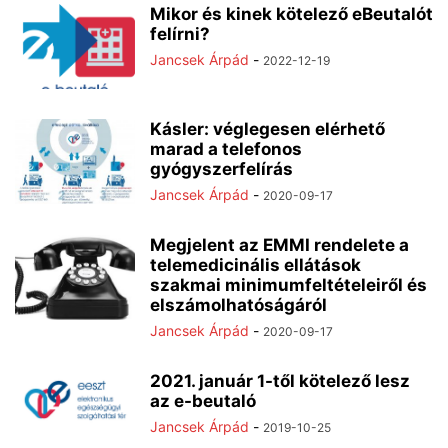
Mikor és kinek kötelező eBeutalót
felírni?
Jancsek Árpád
-
2022-12-19
Kásler: véglegesen elérhető
marad a telefonos
gyógyszerfelírás
Jancsek Árpád
-
2020-09-17
Megjelent az EMMI rendelete a
telemedicinális ellátások
szakmai minimumfeltételeiről és
elszámolhatóságáról
Jancsek Árpád
-
2020-09-17
2021. január 1-től kötelező lesz
az e-beutaló
Jancsek Árpád
-
2019-10-25