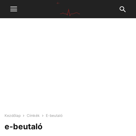
Kezdőlap
Címkék
E-beutaló
e-beutaló