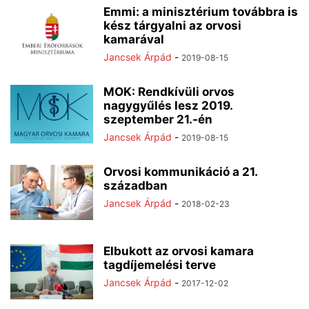
Emmi: a minisztérium továbbra is
kész tárgyalni az orvosi
kamarával
Jancsek Árpád
-
2019-08-15
MOK: Rendkívüli orvos
nagygyűlés lesz 2019.
szeptember 21.-én
Jancsek Árpád
-
2019-08-15
Orvosi kommunikáció a 21.
században
Jancsek Árpád
-
2018-02-23
Elbukott az orvosi kamara
tagdíjemelési terve
Jancsek Árpád
-
2017-12-02