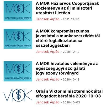
A MOK Háziorvos Csoportjának
közleménye az új miniszteri
utasítást illetően
Jancsek Árpád
-
2021-12-30
A MOK kompromisszumos
javaslatai a munkaszerződéstől
eltérő foglalkoztatással
összefüggésben
Jancsek Árpád
-
2020-10-19
A MOK hivatalos véleménye az
egészségügyi szolgálati
jogviszony törvényről
Jancsek Árpád
-
2020-10-13
Orbán Viktor miniszterelnök által
elfogadott bértábla 2020-10-03
Jancsek Árpád
-
2020-10-03