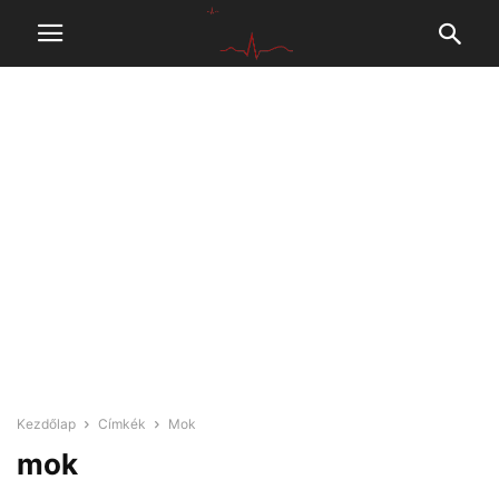
Kezdőlap
Címkék
Mok
mok