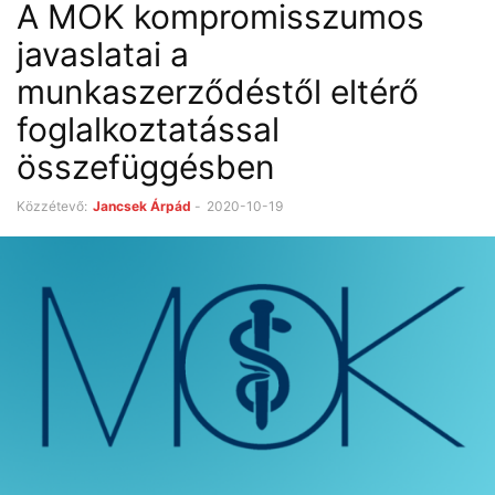
A MOK kompromisszumos
javaslatai a
munkaszerződéstől eltérő
foglalkoztatással
összefüggésben
Közzétevő:
Jancsek Árpád
-
2020-10-19