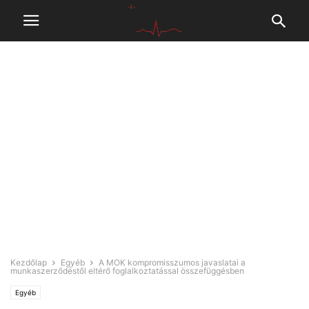
Kezdőlap
Egyéb
A MOK kompromisszumos javaslatai a
munkaszerződéstől eltérő foglalkoztatással összefüggésben
Egyéb