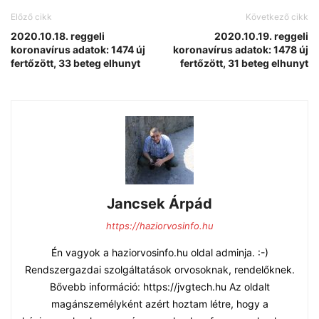
Előző cikk
Következő cikk
2020.10.18. reggeli
2020.10.19. reggeli
koronavírus adatok: 1474 új
koronavírus adatok: 1478 új
fertőzött, 33 beteg elhunyt
fertőzött, 31 beteg elhunyt
Jancsek Árpád
https://haziorvosinfo.hu
Én vagyok a haziorvosinfo.hu oldal adminja. :-)
Rendszergazdai szolgáltatások orvosoknak, rendelőknek.
Bővebb információ: https://jvgtech.hu Az oldalt
magánszemélyként azért hoztam létre, hogy a