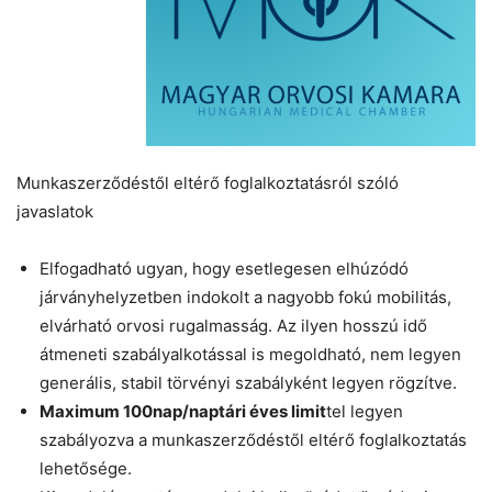
Munkaszerződéstől eltérő foglalkoztatásról szóló
javaslatok
Elfogadható ugyan, hogy esetlegesen elhúzódó
járványhelyzetben indokolt a nagyobb fokú mobilitás,
elvárható orvosi rugalmasság. Az ilyen hosszú idő
átmeneti szabályalkotással is megoldható, nem legyen
generális, stabil törvényi szabályként legyen rögzítve.
Maximum 100nap/naptári éves limit
tel legyen
szabályozva a munkaszerződéstől eltérő foglalkoztatás
lehetősége.