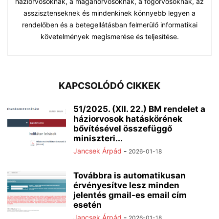
háziorvosoknak, a magánorvosoknak, a fogorvosoknak, az
asszisztenseknek és mindenkinek könnyebb legyen a
rendelőben és a betegellátásban felmerülő informatikai
követelmények megismerése és teljesítése.
KAPCSOLÓDÓ CIKKEK
51/2025. (XII. 22.) BM rendelet a
háziorvosok hatáskörének
bővítésével összefüggő
miniszteri...
Jancsek Árpád
-
2026-01-18
Továbbra is automatikusan
érvényesítve lesz minden
jelentés gmail-es email cím
esetén
Jancsek Árpád
-
2026-01-18