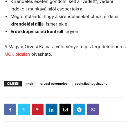
Kirendelés esetén gondolni kell a “védett”, védeni
indokolt munkavállalói csoportokra.
Megfontolandó, hogy a kirendeléseket plusz, érdemi
kirendelési díj
jal ismerjék el.
Érdekképviseleti kontroll
legyen.
A Magyar Orvosi Kamara véleménye teljes terjedelmében a
MOK oldalán
olvasható.
CÍMKÉK
mok
orvosi béremelés
szolgálati jogviszony