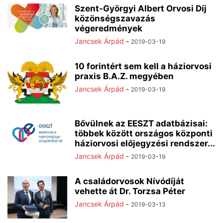
Szent-Györgyi Albert Orvosi Díj
közönségszavazás
végeredmények
Jancsek Árpád
-
2019-03-19
10 forintért sem kell a háziorvosi
praxis B.A.Z. megyében
Jancsek Árpád
-
2019-03-19
Bővülnek az EESZT adatbázisai:
többek között országos központi
háziorvosi előjegyzési rendszer...
Jancsek Árpád
-
2019-03-19
A családorvosok Nívódíját
vehette át Dr. Torzsa Péter
Jancsek Árpád
-
2019-03-13