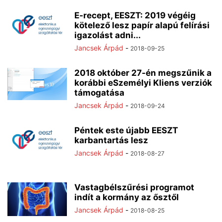
E-recept, EESZT: 2019 végéig
kötelező lesz papír alapú felírási
igazolást adni...
Jancsek Árpád
-
2018-09-25
2018 október 27-én megszűnik a
korábbi eSzemélyi Kliens verziók
támogatása
Jancsek Árpád
-
2018-09-24
Péntek este újabb EESZT
karbantartás lesz
Jancsek Árpád
-
2018-08-27
Vastagbélszűrési programot
indít a kormány az ősztől
Jancsek Árpád
-
2018-08-25