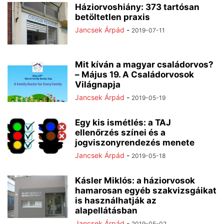
Háziorvoshiány: 373 tartósan
betöltetlen praxis
Jancsek Árpád
-
2019-07-11
Mit kíván a magyar családorvos?
– Május 19. A Családorvosok
Világnapja
Jancsek Árpád
-
2019-05-19
Egy kis ismétlés: a TAJ
ellenőrzés színei és a
jogviszonyrendezés menete
Jancsek Árpád
-
2019-05-18
Kásler Miklós: a háziorvosok
hamarosan egyéb szakvizsgáikat
is használhatják az
alapellátásban
Jancsek Árpád
-
2019-05-02