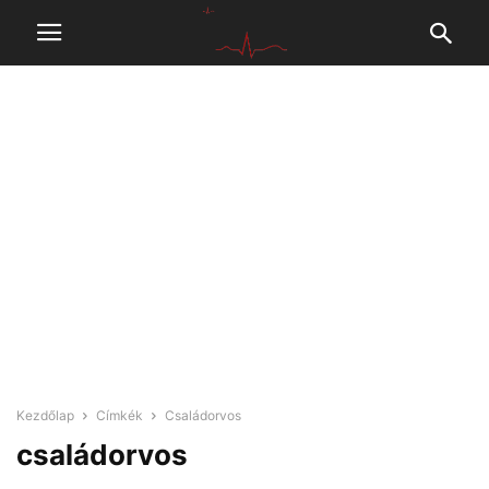
Kezdőlap
Címkék
Családorvos
családorvos