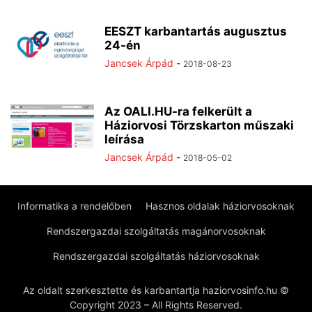
EESZT karbantartás augusztus
24-én
Jancsek Árpád
-
2018-08-23
Az OALI.HU-ra felkerült a
Háziorvosi Törzskarton műszaki
leírása
Jancsek Árpád
-
2018-05-02
Informatika a rendelőben
Hasznos oldalak háziorvosoknak
Rendszergazdai szolgáltatás magánorvosoknak
Rendszergazdai szolgáltatás háziorvosoknak
Az oldalt szerkesztette és karbantartja haziorvosinfo.hu ©
Copyright 2023 – All Rights Reserved.