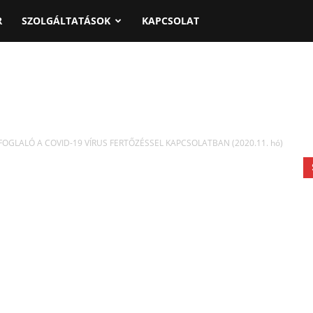
R
SZOLGÁLTATÁSOK
KAPCSOLAT
OGLALÓ A COVID-19 VÍRUS FERTŐZÉSSEL KAPCSOLATBAN (2020.11. hó)