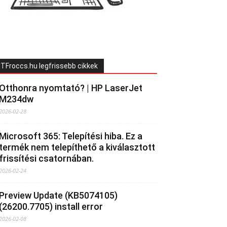
ITFroccs.hu legfrissebb cikkek
Otthonra nyomtató? | HP LaserJet
M234dw
2026-02-28
Microsoft 365: Telepítési hiba. Ez a
termék nem telepíthető a kiválasztott
frissítési csatornában.
2026-02-24
Preview Update (KB5074105)
(26200.7705) install error
2026-02-08