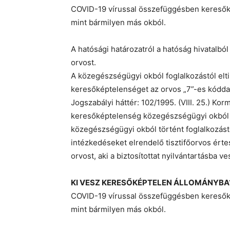
COVID-19 vírussal összefüggésben keresőké
mint bármilyen más okból.
A hatósági határozatról a hatóság hivatalból
orvost.
A közegészségügyi okból foglalkozástól elti
keresőképtelenséget az orvos „7”-es kóddal
Jogszabályi háttér: 102/1995. (VIII. 25.) Kor
keresőképtelenség közegészségügyi okból tö
közegészségügyi okból történt foglalkozástól 
intézkedéseket elrendelő tisztifőorvos érte
orvost, aki a biztosítottat nyilvántartásba v
KI VESZ KERESŐKÉPTELEN ÁLLOMÁNYBA
COVID-19 vírussal összefüggésben keresőké
mint bármilyen más okból.