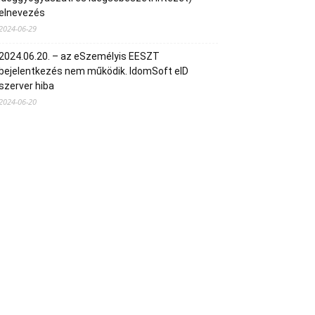
elnevezés
2024-06-29
2024.06.20. – az eSzemélyis EESZT
bejelentkezés nem működik. IdomSoft eID
szerver hiba
2024-06-20