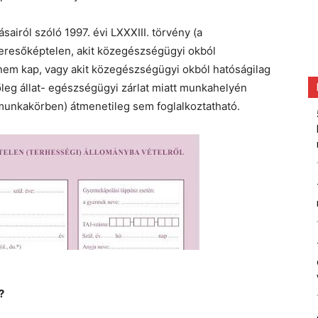
sairól szóló 1997. évi LXXXIII. törvény (a
 keresőképtelen, akit közegészségügyi okból
 nem kap, vagy akit közegészségügyi okból hatóságilag
tőleg állat- egészségügyi zárlat miatt munkahelyén
unkakörben) átmenetileg sem foglalkoztatható.
?