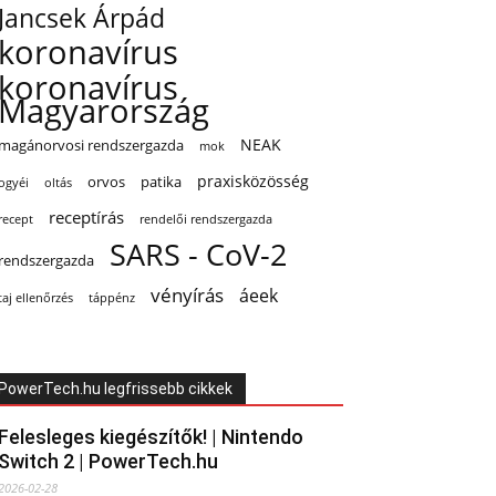
Jancsek Árpád
koronavírus
koronavírus
Magyarország
NEAK
magánorvosi rendszergazda
mok
praxisközösség
orvos
patika
oltás
ogyéi
receptírás
recept
rendelői rendszergazda
SARS - CoV-2
rendszergazda
vényírás
áeek
taj ellenőrzés
táppénz
PowerTech.hu legfrissebb cikkek
Felesleges kiegészítők! | Nintendo
Switch 2 | PowerTech.hu
2026-02-28