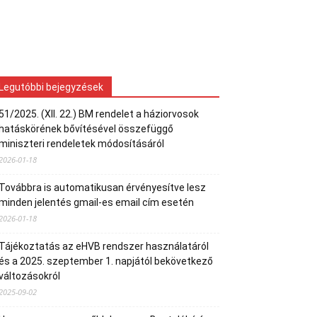
Legutóbbi bejegyzések
51/2025. (XII. 22.) BM rendelet a háziorvosok
hatáskörének bővítésével összefüggő
miniszteri rendeletek módosításáról
2026-01-18
Továbbra is automatikusan érvényesítve lesz
minden jelentés gmail-es email cím esetén
2026-01-18
Tájékoztatás az eHVB rendszer használatáról
és a 2025. szeptember 1. napjától bekövetkező
változásokról
2025-09-02