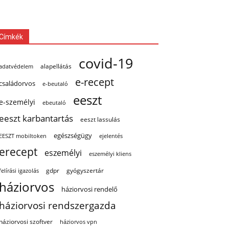
Címkék
covid-19
alapellátás
adatvédelem
e-recept
családorvos
e-beutaló
eeszt
e-személyi
ebeutaló
eeszt karbantartás
eeszt lassulás
egészségügy
EESZT mobiltoken
ejelentés
erecept
eszemélyi
eszemélyi kliens
gdpr
gyógyszertár
felírási igazolás
háziorvos
háziorvosi rendelő
háziorvosi rendszergazda
háziorvosi szoftver
háziorvos vpn