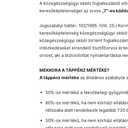
A közegészségügyi okból foglalkozástól elti
keresőképtelenséget az orvos
„7”-es kódda
Jogszabályi háttér: 102/1995. (VIII. 25.) Kor
keresőképtelenség közegészségügyi okból tö
közegészségügyi okból történt foglalkozástól 
intézkedéseket elrendelő tisztifőorvos érte
orvost, aki a biztosítottat nyilvántartásba v
MEKKORA A TÁPPÉNZ MÉRTÉKE?
A táppénz mértéke
az általános szabályok s
50%-os mértékű a fekvőbeteg-gyógyintéze
60%-os mértékű, ha nem kórházi ellátásról
időszaka alatt rendelkezik legalább 730 b
50%-os mértékű, ha nem kórházi ellátásról
időszaka alatt nem rendelkezik legalább 7