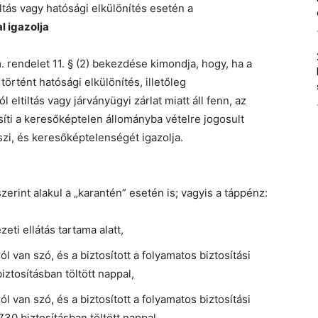
ltás vagy hatósági elkülönítés esetén a
l igazolja
m. rendelet 11. § (2) bekezdése kimondja, hogy, ha a
rtént hatósági elkülönítés, illetőleg
eltiltás vagy járványügyi zárlat miatt áll fenn, az
síti a keresőképtelen állományba vételre jogosult
eszi, és keresőképtelenségét igazolja.
zerint alakul a „karantén” esetén is; vagyis a táppénz:
ti ellátás tartama alatt,
 van szó, és a biztosított a folyamatos biztosítási
iztosításban töltött nappal,
 van szó, és a biztosított a folyamatos biztosítási
30 biztosításban töltött nappal.