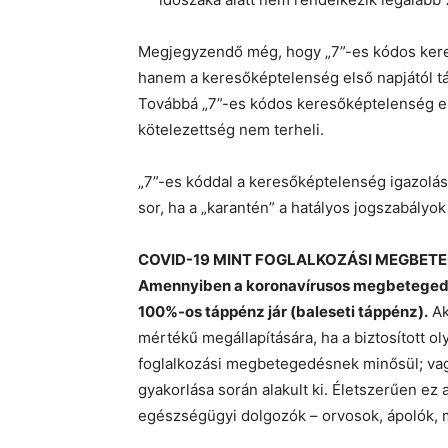
Megjegyzendő még, hogy „7”-es kódos ker
hanem a keresőképtelenség első napjától tá
Továbbá „7”-es kódos keresőképtelenség ese
kötelezettség nem terheli.
„7”-es kóddal a keresőképtelenség igazolá
sor, ha a „karantén” a hatályos jogszabályok
COVID-19 MINT FOGLALKOZÁSI MEGBET
Amennyiben a koronavírusos megbetegedé
100%-os táppénz jár (baleseti táppénz).
Ak
mértékű megállapítására, ha a biztosított o
foglalkozási megbetegedésnek minősül; vag
gyakorlása során alakult ki. Életszerűen ez
egészségügyi dolgozók – orvosok, ápolók, m