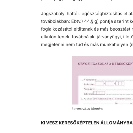
Jogszabályi háttér: egészségbiztosítás ellátá
továbbiakban: Ebtv.) 44.§ g) pontja szerint
foglalkozásától eltiltanak és más beosztást
elkülönítenek, továbbá aki járványügyi, ille
megjelenni nem tud és más munkahelyen (m
koronavírus táppénz
KI VESZ KERESŐKÉPTELEN ÁLLOMÁNYBA