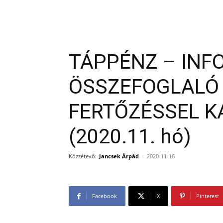
TÁPPÉNZ – INF
ÖSSZEFOGLALÓ 
FERTŐZÉSSEL 
(2020.11. hó)
Közzétevő:
Jancsek Árpád
-
2020-11-16
Facebook
X
Pinterest