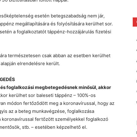
esőképtelenség esetén betegszabadság nem jár,
ppénz megállapítására és folyósítására kerülhet sor.
tén a foglalkoztatót táppénz-hozzájárulás fizetési
sára természetesen csak abban az esetben kerülhet
 alapján elrendelésre került.
EGEDÉS
s foglalkozási megbetegedésnek minősül, akkor
kor kerülhet sor baleseti táppénz – 100%-os
lyan módon fertőződött meg a koronavírussal, hogy az
yis az a beteg munkavégzése, foglalkozása
 a koronavírussal fertőzött személyekkel foglalkozó
entősök, stb. – esetében képzelhető el.