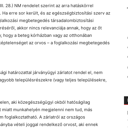
I. 28.) NM rendelet szerint az arra hatáskörrel
. Ha erre sor került, és az egészségbiztosítási szerv az
foglalkozási megbetegedés társadalombiztosítási
éséről, akkor nincs relevanciája annak, hogy az őt
gy, hogy a beteg kórházban vagy az otthonában
éptelenséget az orvos – a foglalkozási megbetegedés
gi határozattal járványügyi zárlatot rendel el, nem
gyobb településrészekre (vagy teljes településekre,
ptelen, aki közegészségügyi okból hatóságilag
lat miatt munkahelyén megjelenni nem tud, más
foglalkoztatható. A zárlatról az országos
mányba vételi joggal rendelkező orvost, aki ennek