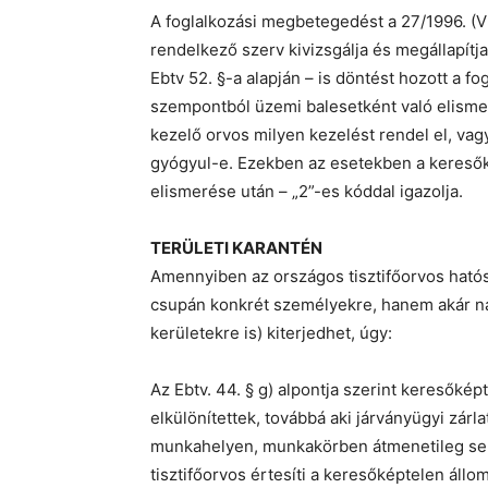
A foglalkozási megbetegedést a 27/1996. (VII
rendelkező szerv kivizsgálja és megállapítja
Ebtv 52. §-a alapján – is döntést hozott a 
szempontból üzemi balesetként való elismer
kezelő orvos milyen kezelést rendel el, va
gyógyul-e. Ezekben az esetekben a keresők
elismerése után – „2”-es kóddal igazolja.
TERÜLETI KARANTÉN
Amennyiben az országos tisztifőorvos hatósá
csupán konkrét személyekre, hanem akár na
kerületekre is) kiterjedhet, úgy:
Az Ebtv. 44. § g) alpontja szerint keresőké
elkülönítettek, továbbá aki járványügyi zár
munkahelyen, munkakörben átmenetileg sem 
tisztifőorvos értesíti a keresőképtelen állo