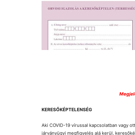
Megjele
KERESŐKÉPTELENSÉG
Aki COVID-19 vírussal kapcsolatban vagy 
járványügyi megfigyelés alá kerül, keresők