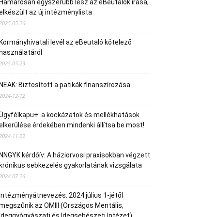
Hamarosan egyszerűbb lesz az eBeutalók írása,
elkészült az új intézménylista
2025-05-26
Kormányhivatali levél az eBeutaló kötelező
használatáról
2025-05-23
NEAK: Biztosított a patikák finanszírozása
2024-12-12
Ügyfélkapu+: a kockázatok és mellékhatások
elkerülése érdekében mindenki állítsa be most!
2024-11-22
NNGYK kérdőív: A háziorvosi praxisokban végzett
krónikus sebkezelés gyakorlatának vizsgálata
2024-07-26
Intézményátnevezés: 2024 július 1-jétől
megszűnik az OMIII (Országos Mentális,
Ideggyógyászati és Idegsebészeti Intézet)