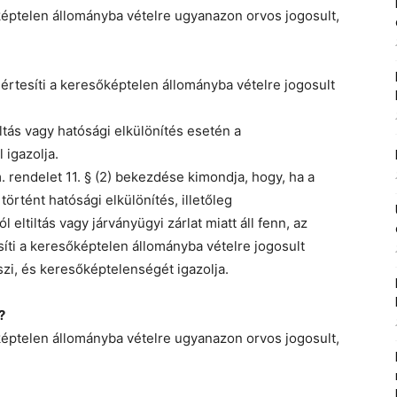
ptelen állományba vételre ugyanazon orvos jogosult,
 értesíti a keresőképtelen állományba vételre jogosult
ltás vagy hatósági elkülönítés esetén a
 igazolja.
m. rendelet 11. § (2) bekezdése kimondja, hogy, ha a
rtént hatósági elkülönítés, illetőleg
eltiltás vagy járványügyi zárlat miatt áll fenn, az
síti a keresőképtelen állományba vételre jogosult
eszi, és keresőképtelenségét igazolja.
?
ptelen állományba vételre ugyanazon orvos jogosult,