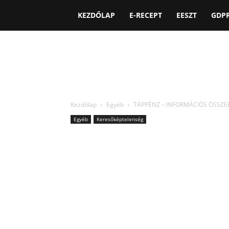
KEZDŐLAP
E-RECEPT
EESZT
GDP
Kezdőlap
Egyéb
TÁPPÉNZ – INFORMÁCIÓS ÖSSZEF
Egyéb
Keresőképtelenség