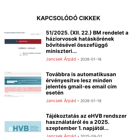
KAPCSOLÓDÓ CIKKEK
51/2025. (XII. 22.) BM rendelet a
háziorvosok hatáskörének
bővítésével összefüggő
miniszteri...
Jancsek Árpád
-
2026-01-18
Továbbra is automatikusan
érvényesítve lesz minden
jelentés gmail-es email cím
esetén
Jancsek Árpád
-
2026-01-18
Tájékoztatás az eHVB rendszer
használatáról és a 2025.
szeptember 1. napjától...
Jancsek Árpád
-
2025-09-02