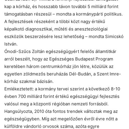
kap a kórház, és hosszabb távon további 5 milliárd forint
támogatásban részesül – mondta a kormánypárti politikus.
A fejlesztések részeként a többi közt nagy értékű
képalkotó diagnosztikai, műtéti és aneszteziológiai
eszközök beszerzésére lesz lehetőség – mondta Simicskó
István.
Ónodi-Szűcs Zoltán egészségügyért felelős államtitkár
arról beszélt, hogy az Egészséges Budapest Program
keretében három centrumkórház jön létre, közülük az
egyetlen zöldmezős beruházás Dél-Budán, a Szent Imre-
kórház szakmai bázisán.
Emlékeztetett: a kormány tervei szerint a következő 8-10
évben 700 milliárd forint értékű egészségügyi fejlesztés
valósul meg a központi régióban nemzeti forrásból.
Hangsúlyozta, 2010 óta fontos trendek változtak meg az
egészségügyben. Míg azt megelőzően évről évre nőtt a
külföldre vándorló orvosok száma, azóta egyre