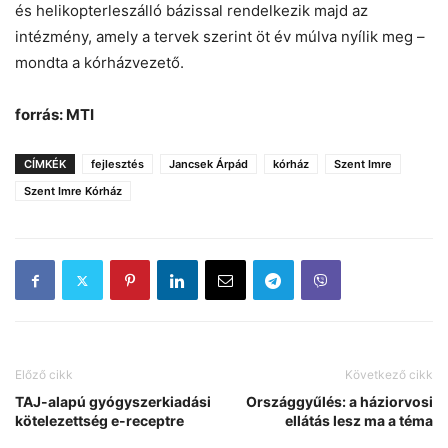
és helikopterleszálló bázissal rendelkezik majd az
intézmény, amely a tervek szerint öt év múlva nyílik meg –
mondta a kórházvezető.
forrás: MTI
CÍMKÉK
fejlesztés
Jancsek Árpád
kórház
Szent Imre
Szent Imre Kórház
Előző cikk
Következő cikk
TAJ-alapú gyógyszerkiadási
Országgyűlés: a háziorvosi
kötelezettség e-receptre
ellátás lesz ma a téma