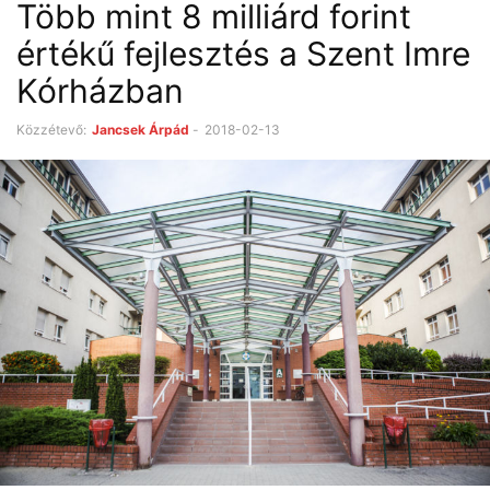
Több mint 8 milliárd forint
értékű fejlesztés a Szent Imre
Kórházban
Közzétevő:
Jancsek Árpád
-
2018-02-13