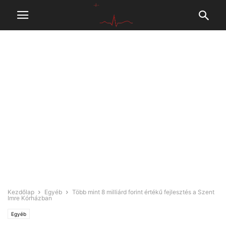
Kezdőlap
Egyéb
Több mint 8 milliárd forint értékű fejlesztés a Szent
Imre Kórházban
Egyéb