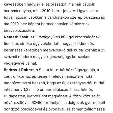
kevesebben hagyják el az országot: ma már csupán
harmadannyian, mint 2010-ben – jelezte. Ugyanakkor
folyamatosan csökken a várólistákon szereplők száma is;
ma 2010-hez képest harmadannyian várakoznak
beavatkozásokra.
Németh Zsolt
, az Országgyűlés külügyi bizottságának
fideszes elnöke úgy vélekedett, hogy a zöldmezős
beruházás keretében megvalósuló dél-budai kórház a 21.
századi modern magyar egészségügy korszakos
védjegyévé válhat.
Bedros J. Róbert
, a Szent Imre-kórház főigazgatója, a
centrumkórház építéséért felelős miniszterelnöki
megbízott arról beszélt, hogy az új, ezerágyas dél-budai
intézmény 1,2 millió ember ellátásáért lesz felelős
Budapesten, illetve Pest megyében. A többi közt saját
nővérszállóval, 60-60 férőhelyes, a dolgozók gyermekeit
gondozó bölcsődével és óvodával, saját mentőállomással