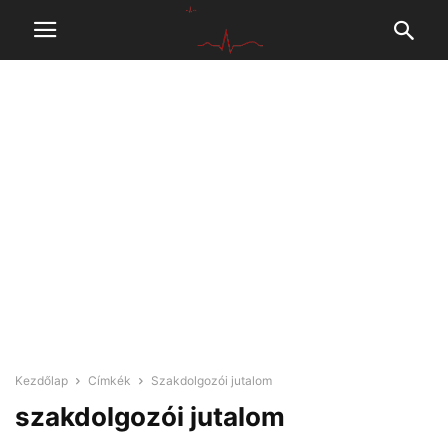
Kezdőlap
Címkék
Szakdolgozói jutalom
szakdolgozói jutalom