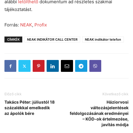
alábbi
letölthető
dokumentum ad részletes szakmai
tájékoztatást.
Forrás:
NEAK
,
Profix
CÍMKÉK
NEAK INDIKÁTOR CALL CENTER
NEAK indikátor telefon
Előző cikk
Következő cikk
Takács Péter: júliustól 18
Háziorvosi
százalékkal emelkedik
változásjelentések
az ápolók bére
feldolgozásának eredményei
– KÓD-ok értelmezése,
javítás módja