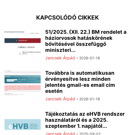
KAPCSOLÓDÓ CIKKEK
51/2025. (XII. 22.) BM rendelet a
háziorvosok hatáskörének
bővítésével összefüggő
miniszteri...
Jancsek Árpád
-
2026-01-18
Továbbra is automatikusan
érvényesítve lesz minden
jelentés gmail-es email cím
esetén
Jancsek Árpád
-
2026-01-18
Tájékoztatás az eHVB rendszer
használatáról és a 2025.
szeptember 1. napjától...
Jancsek Árpád
-
2025-09-02