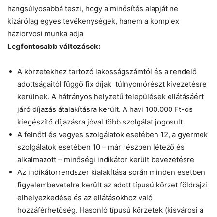
hangsúlyosabbá teszi, hogy a minősítés alapját ne
kizárólag egyes tevékenységek, hanem a komplex
háziorvosi munka adja
Legfontosabb változások:
A körzetekhez tartozó lakosságszámtól és a rendelő
adottságaitól függő fix díjak túlnyomórészt kivezetésre
kerülnek. A hátrányos helyzetű települések ellátásáért
járó díjazás átalakításra került. A havi 100.000 Ft-os
kiegészítő díjazásra jóval több szolgálat jogosult
A felnőtt és vegyes szolgálatok esetében 12, a gyermek
szolgálatok esetében 10 – már részben létező és
alkalmazott – minőségi indikátor került bevezetésre
Az indikátorrendszer kialakítása során minden esetben
figyelembevételre került az adott típusú körzet földrajzi
elhelyezkedése és az ellátásokhoz való
hozzáférhetőség. Hasonló típusú körzetek (kisvárosi a