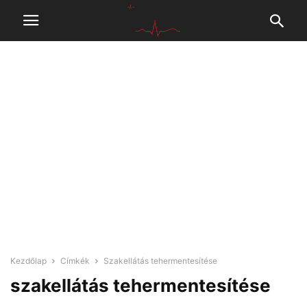
Kezdőlap
Címkék
Szakellátás tehermentesítése
szakellátás tehermentesítése