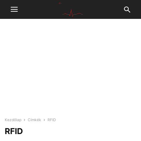
Kezdőlap
Címkék
RFID
RFID