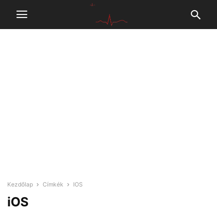
Kezdőlap
Címkék
IOS
iOS