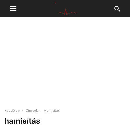
Kezdőlap
Címkék
Hamisítás
hamisítás