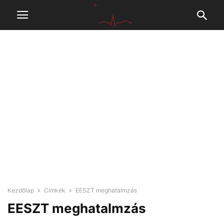
Kezdőlap
Címkék
EESZT meghatalmzás
EESZT meghatalmzás