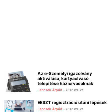
Az e-Személyi igazolvány
aktiválása, kártyaolvasó
telepítése háziorvosoknak
Jancsek Árpád
-
2017-09-22
EESZT regisztráció utáni lépések
Jancsek Árpád
-
2017-09-22