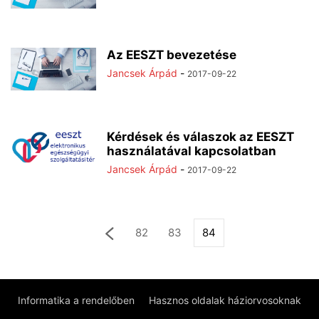
Az EESZT bevezetése
Jancsek Árpád
-
2017-09-22
Kérdések és válaszok az EESZT
használatával kapcsolatban
Jancsek Árpád
-
2017-09-22
82
83
84
Informatika a rendelőben
Hasznos oldalak háziorvosoknak