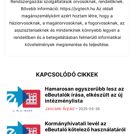
Rendszergazdai szolgáltatások orvosoknak, rendelőknek.
Bővebb információ: https://jvgtech.hu Az oldalt
magánszemélyként azért hoztam létre, hogy a
háziorvosoknak, a magánorvosoknak, a fogorvosoknak, az
asszisztenseknek és mindenkinek könnyebb legyen a
rendelőben és a betegellátásban felmerülő informatikai
követelmények megismerése és teljesítése.
KAPCSOLÓDÓ CIKKEK
Hamarosan egyszerűbb lesz az
eBeutalók írása, elkészült az új
intézménylista
Jancsek Árpád
-
2025-05-26
Kormányhivatali levél az
eBeutaló kötelező használatáról