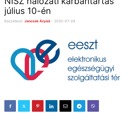
NISZ hálózati karbantartás
július 10-én
Közzétevő:
Jancsek Árpád
-
2020-07-09