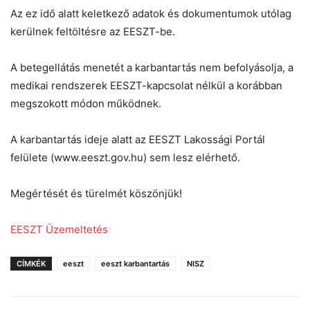
Az ez idő alatt keletkező adatok és dokumentumok utólag
kerülnek feltöltésre az EESZT-be.
A betegellátás menetét a karbantartás nem befolyásolja, a
medikai rendszerek EESZT-kapcsolat nélkül a korábban
megszokott módon működnek.
A karbantartás ideje alatt az EESZT Lakossági Portál
felülete (www.eeszt.gov.hu) sem lesz elérhető.
Megértését és türelmét köszönjük!
EESZT Üzemeltetés
CÍMKÉK
eeszt
eeszt karbantartás
NISZ