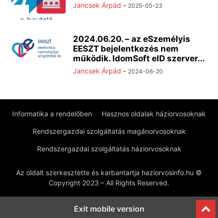
Jancsek Árpád
-
2025-05-23
2024.06.20. – az eSzemélyis
EESZT bejelentkezés nem
működik. IdomSoft eID szerver...
Jancsek Árpád
-
2024-06-20
Informatika a rendelőben
Hasznos oldalak háziorvosoknak
Rendszergazdai szolgáltatás magánorvosoknak
Rendszergazdai szolgáltatás háziorvosoknak
Az oldalt szerkesztette és karbantartja haziorvosinfo.hu ©
Copyright 2023 – All Rights Reserved.
Exit mobile version