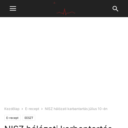
Kezdőlap
E-recept
NISZ hálózati karbantartás július 10-én
E-recept
EESZT