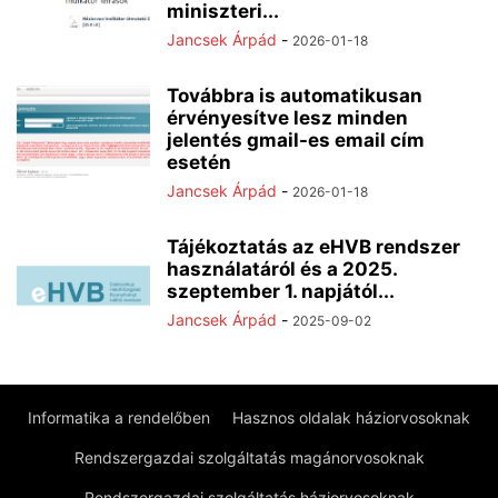
miniszteri...
Jancsek Árpád
-
2026-01-18
Továbbra is automatikusan
érvényesítve lesz minden
jelentés gmail-es email cím
esetén
Jancsek Árpád
-
2026-01-18
Tájékoztatás az eHVB rendszer
használatáról és a 2025.
szeptember 1. napjától...
Jancsek Árpád
-
2025-09-02
Informatika a rendelőben
Hasznos oldalak háziorvosoknak
Rendszergazdai szolgáltatás magánorvosoknak
Rendszergazdai szolgáltatás háziorvosoknak