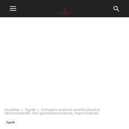
Kezdőlap
Egyéb
Kollegiális szakmai vezetői pályázat
háziorvosoknak, házi gyermekorvosoknak, fogorvosoknak
Egyéb