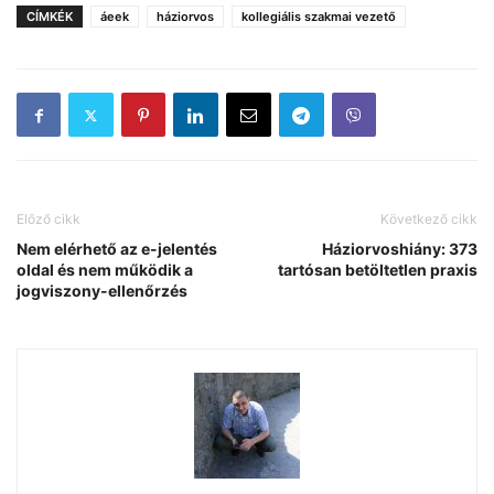
CÍMKÉK
áeek
háziorvos
kollegiális szakmai vezető
Előző cikk
Következő cikk
Nem elérhető az e-jelentés
Háziorvoshiány: 373
oldal és nem működik a
tartósan betöltetlen praxis
jogviszony-ellenőrzés