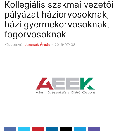
Kollegiális szakmai vezetői
pályázat háziorvosoknak,
házi gyermekorvosoknak,
fogorvosoknak
Közzétevő:
Jancsek Árpád
-
2019-07-08