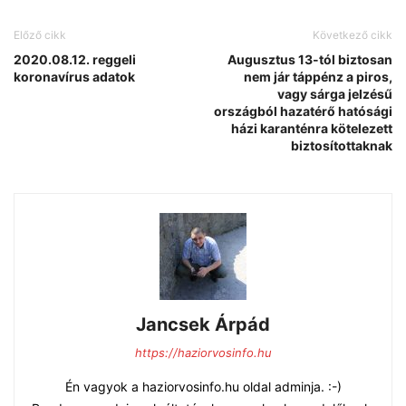
Előző cikk
Következő cikk
2020.08.12. reggeli
Augusztus 13-tól biztosan
koronavírus adatok
nem jár táppénz a piros,
vagy sárga jelzésű
országból hazatérő hatósági
házi karanténra kötelezett
biztosítottaknak
Jancsek Árpád
https://haziorvosinfo.hu
Én vagyok a haziorvosinfo.hu oldal adminja. :-)