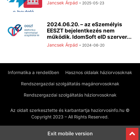
Jancsek Árpád
-
2025-05-23
2024.06.20. – az eSzemélyis
EESZT bejelentkezés nem
működik. IdomSoft eID szerver...
Jancsek Árpád
-
2024-06-20
Informatika a rendelőben
Hasznos oldalak háziorvosoknak
Rendszergazdai szolgáltatás magánorvosoknak
Rendszergazdai szolgáltatás háziorvosoknak
Az oldalt szerkesztette és karbantartja haziorvosinfo.hu ©
Copyright 2023 – All Rights Reserved.
Exit mobile version