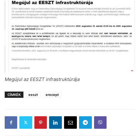
Megújul az EESZT infrastruktúrája
CÍMKÉK
eeszt
erecept