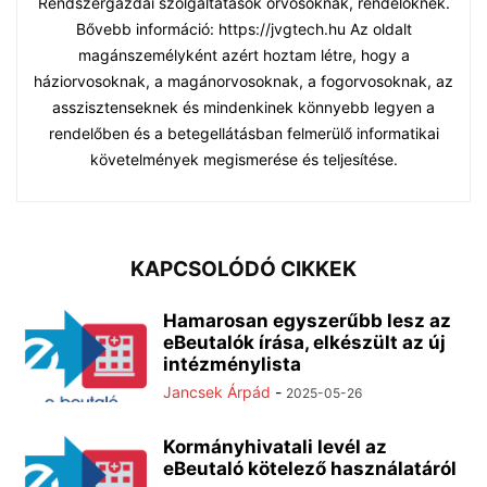
Rendszergazdai szolgáltatások orvosoknak, rendelőknek.
Bővebb információ: https://jvgtech.hu Az oldalt
magánszemélyként azért hoztam létre, hogy a
háziorvosoknak, a magánorvosoknak, a fogorvosoknak, az
asszisztenseknek és mindenkinek könnyebb legyen a
rendelőben és a betegellátásban felmerülő informatikai
követelmények megismerése és teljesítése.
KAPCSOLÓDÓ CIKKEK
Hamarosan egyszerűbb lesz az
eBeutalók írása, elkészült az új
intézménylista
Jancsek Árpád
-
2025-05-26
Kormányhivatali levél az
eBeutaló kötelező használatáról