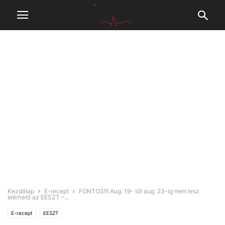
Kezdőlap
E-recept
FONTOS!!! Aug. 19- től aug. 23-ig nem lesz
elérhető az EESZT –...
E-recept
EESZT