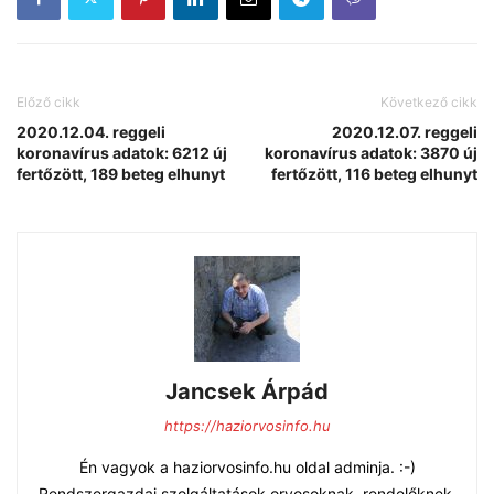
Előző cikk
Következő cikk
2020.12.04. reggeli
2020.12.07. reggeli
koronavírus adatok: 6212 új
koronavírus adatok: 3870 új
fertőzött, 189 beteg elhunyt
fertőzött, 116 beteg elhunyt
Jancsek Árpád
https://haziorvosinfo.hu
Én vagyok a haziorvosinfo.hu oldal adminja. :-)
Rendszergazdai szolgáltatások orvosoknak, rendelőknek.