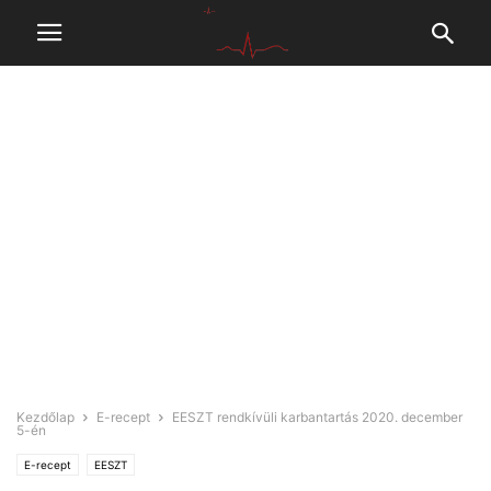
Kezdőlap
E-recept
EESZT rendkívüli karbantartás 2020. december
5-én
E-recept
EESZT