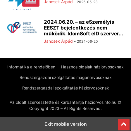
Jancsek Árpád
-
2025-05-23
2024.06.20. – az eSzemélyis
EESZT bejelentkezés nem
működik. IdomSoft eID szerver...
Jancsek Árpád
-
2024-06-20
Informatika a rendelőben
Hasznos oldalak háziorvosoknak
Rendszergazdai szolgáltatás magánorvosoknak
Rendszergazdai szolgáltatás háziorvosoknak
Az oldalt szerkesztette és karbantartja haziorvosinfo.hu ©
Copyright 2023 – All Rights Reserved.
Exit mobile version