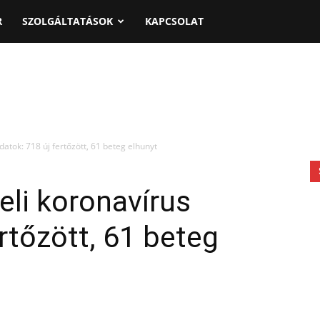
R
SZOLGÁLTATÁSOK
KAPCSOLAT
atok: 718 új fertőzött, 61 beteg elhunyt
eli koronavírus
rtőzött, 61 beteg