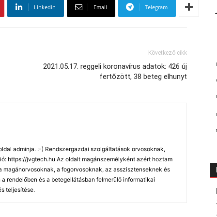
Linkedin
Email
Telegram
Következő cikk
2021.05.17. reggeli koronavírus adatok: 426 új
fertőzött, 38 beteg elhunyt
oldal adminja. :-) Rendszergazdai szolgáltatások orvosoknak,
ó: https://jvgtech.hu Az oldalt magánszemélyként azért hoztam
, a magánorvosoknak, a fogorvosoknak, az asszisztenseknek és
 rendelőben és a betegellátásban felmerülő informatikai
 teljesítése.