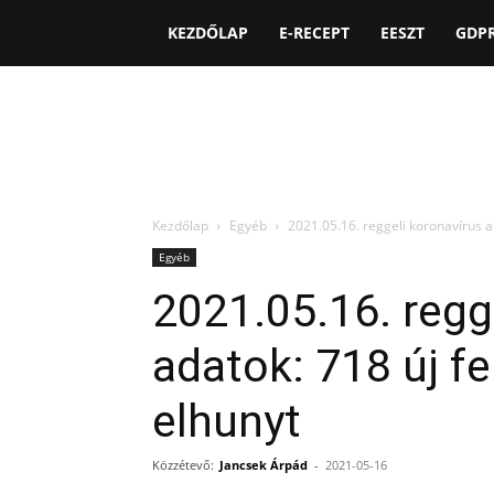
KEZDŐLAP
E-RECEPT
EESZT
GDP
Kezdőlap
Egyéb
2021.05.16. reggeli koronavírus ad
Egyéb
2021.05.16. regg
adatok: 718 új fe
elhunyt
Közzétevő:
Jancsek Árpád
-
2021-05-16