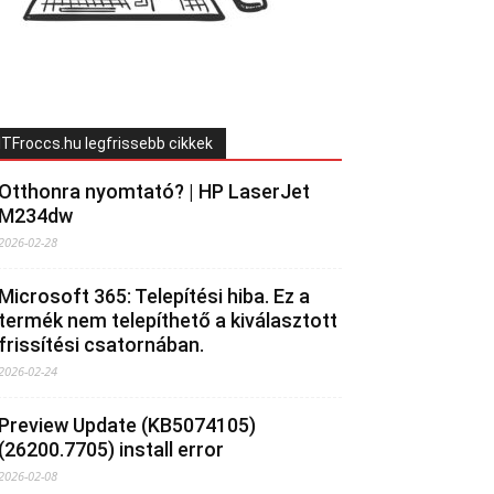
ITFroccs.hu legfrissebb cikkek
Otthonra nyomtató? | HP LaserJet
M234dw
2026-02-28
Microsoft 365: Telepítési hiba. Ez a
termék nem telepíthető a kiválasztott
frissítési csatornában.
2026-02-24
Preview Update (KB5074105)
(26200.7705) install error
2026-02-08