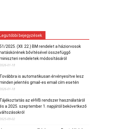
Legutóbbi bejegyzések
51/2025. (XII. 22.) BM rendelet a háziorvosok
hatáskörének bővítésével összefüggő
miniszteri rendeletek módosításáról
2026-01-18
Továbbra is automatikusan érvényesítve lesz
minden jelentés gmail-es email cím esetén
2026-01-18
Tájékoztatás az eHVB rendszer használatáról
és a 2025. szeptember 1. napjától bekövetkező
változásokról
2025-09-02