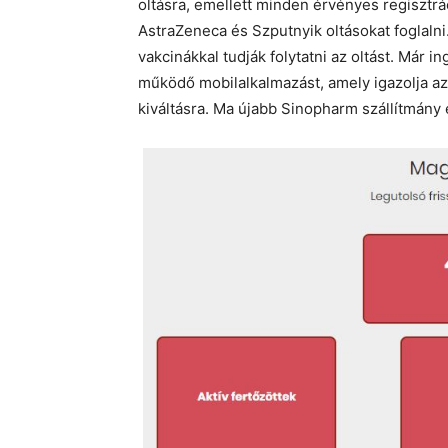
oltásra, emellett minden érvényes regisztrá
AstraZeneca és Szputnyik oltásokat foglal
vakcinákkal tudják folytatni az oltást. Már 
működő mobilalkalmazást, amely igazolja az 
kiváltásra. Ma újabb Sinopharm szállítmány 