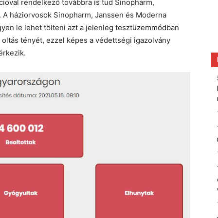
cióval rendelkező továbbra is tud Sinopharm,
ni. A háziorvosok Sinopharm, Janssen és Moderna
ingyen le lehet tölteni azt a jelenleg tesztüzemmódban
oltás tényét, ezzel képes a védettségi igazolvány
érkezik.