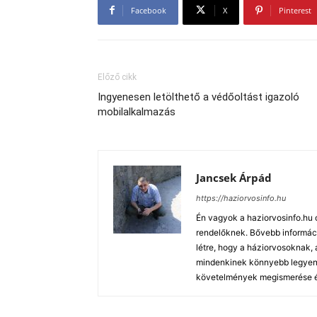
Facebook
X
Pinterest
Előző cikk
Ingyenesen letölthető a védőoltást igazoló
mobilalkalmazás
Jancsek Árpád
https://haziorvosinfo.hu
Én vagyok a haziorvosinfo.hu 
rendelőknek. Bővebb informáci
létre, hogy a háziorvosoknak
mindenkinek könnyebb legyen a
követelmények megismerése és