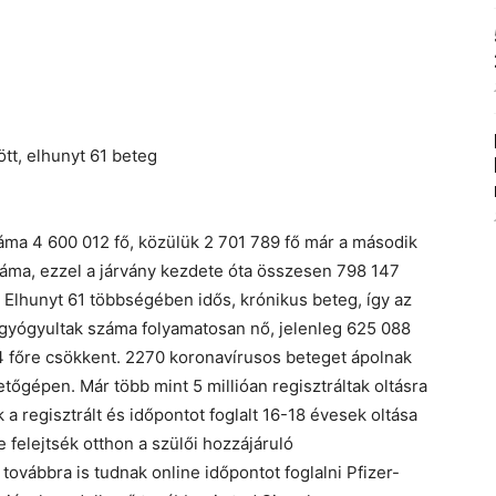
zött, elhunyt 61 beteg
száma 4 600 012 fő, közülük 2 701 789 fő már a második
száma, ezzel a járvány kezdete óta összesen 798 147
. Elhunyt 61 többségében idős, krónikus beteg, így az
 gyógyultak száma folyamatosan nő, jelenleg 625 088
84 főre csökkent. 2270 koronavírusos beteget ápolnak
őgépen. Már több mint 5 millióan regisztráltak oltásra
 a regisztrált és időpontot foglalt 16-18 évesek oltása
 felejtsék otthon a szülői hozzájáruló
 továbbra is tudnak online időpontot foglalni Pfizer-