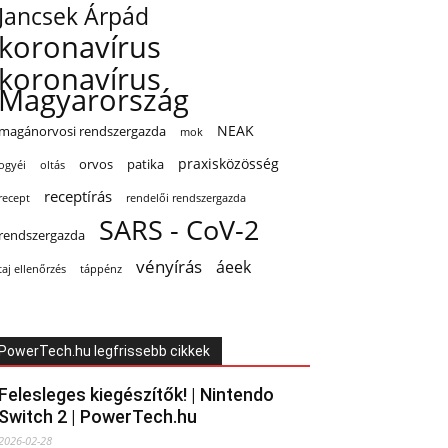
Jancsek Árpád
koronavírus
koronavírus
Magyarország
NEAK
magánorvosi rendszergazda
mok
praxisközösség
orvos
patika
oltás
ogyéi
receptírás
recept
rendelői rendszergazda
SARS - CoV-2
rendszergazda
vényírás
áeek
taj ellenőrzés
táppénz
PowerTech.hu legfrissebb cikkek
Felesleges kiegészítők! | Nintendo
Switch 2 | PowerTech.hu
2026-02-28