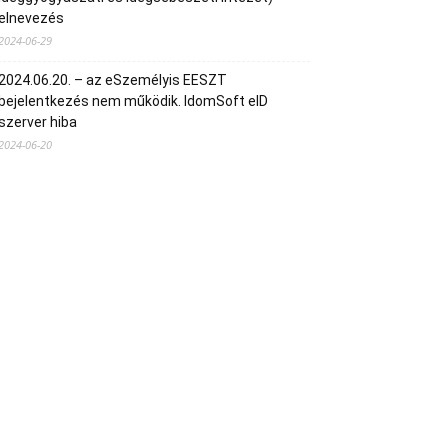
elnevezés
2024-06-29
2024.06.20. – az eSzemélyis EESZT
bejelentkezés nem működik. IdomSoft eID
szerver hiba
2024-06-20