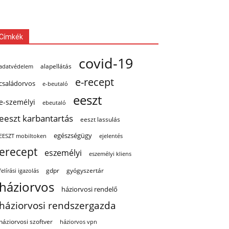
Címkék
covid-19
alapellátás
adatvédelem
e-recept
családorvos
e-beutaló
eeszt
e-személyi
ebeutaló
eeszt karbantartás
eeszt lassulás
egészségügy
EESZT mobiltoken
ejelentés
erecept
eszemélyi
eszemélyi kliens
gdpr
gyógyszertár
felírási igazolás
háziorvos
háziorvosi rendelő
háziorvosi rendszergazda
háziorvosi szoftver
háziorvos vpn