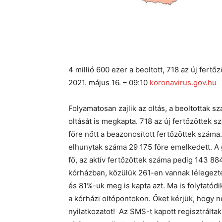
4 millió 600 ezer a beoltott, 718 az új fertő
2021. május 16. – 09:10
koronavirus.gov.hu
Folyamatosan zajlik az oltás, a beoltottak 
oltását is megkapta. 718 az új fertőzöttek 
főre nőtt a beazonosított fertőzöttek száma
elhunytak száma 29 175 főre emelkedett. A
fő, az aktív fertőzöttek száma pedig 143 8
kórházban, közülük 261-en vannak lélegeztet
és 81%-uk meg is kapta azt. Ma is folytatódik
a kórházi oltópontokon. Őket kérjük, hogy ne
nyilatkozatot! Az SMS-t kapott regisztráltak