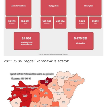
2021.05.06. reggeli koronavírus adatok