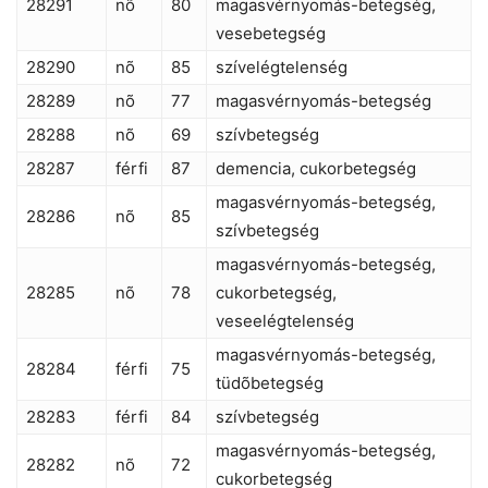
28291
nõ
80
magasvérnyomás-betegség,
vesebetegség
28290
nõ
85
szívelégtelenség
28289
nõ
77
magasvérnyomás-betegség
28288
nõ
69
szívbetegség
28287
férfi
87
demencia, cukorbetegség
magasvérnyomás-betegség,
28286
nõ
85
szívbetegség
magasvérnyomás-betegség,
28285
nõ
78
cukorbetegség,
veseelégtelenség
magasvérnyomás-betegség,
28284
férfi
75
tüdõbetegség
28283
férfi
84
szívbetegség
magasvérnyomás-betegség,
28282
nõ
72
cukorbetegség