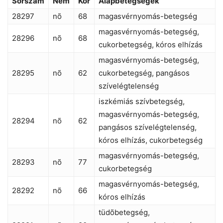
Sorszám
Nem
Kor
Alapbetegségek
28297
nõ
68
magasvérnyomás-betegség
magasvérnyomás-betegség,
28296
nõ
68
cukorbetegség, kóros elhízás
magasvérnyomás-betegség,
28295
nõ
62
cukorbetegség, pangásos
szívelégtelenség
iszkémiás szívbetegség,
magasvérnyomás-betegség,
28294
nõ
62
pangásos szívelégtelenség,
kóros elhízás, cukorbetegség
magasvérnyomás-betegség,
28293
nõ
77
cukorbetegség
magasvérnyomás-betegség,
28292
nõ
66
kóros elhízás
tüdõbetegség,