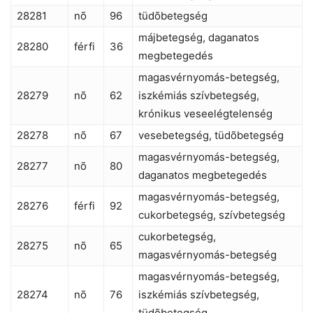
28281
nõ
96
tüdõbetegség
májbetegség, daganatos
28280
férfi
36
megbetegedés
magasvérnyomás-betegség,
28279
nõ
62
iszkémiás szívbetegség,
krónikus veseelégtelenség
28278
nõ
67
vesebetegség, tüdõbetegség
magasvérnyomás-betegség,
28277
nõ
80
daganatos megbetegedés
magasvérnyomás-betegség,
28276
férfi
92
cukorbetegség, szívbetegség
cukorbetegség,
28275
nõ
65
magasvérnyomás-betegség
magasvérnyomás-betegség,
28274
nõ
76
iszkémiás szívbetegség,
tüdõbetegség