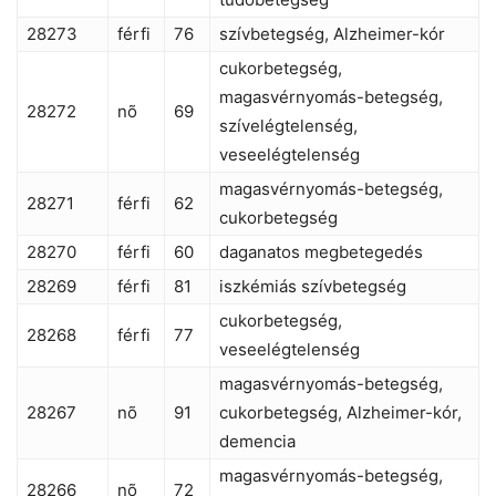
28273
férfi
76
szívbetegség, Alzheimer-kór
cukorbetegség,
magasvérnyomás-betegség,
28272
nõ
69
szívelégtelenség,
veseelégtelenség
magasvérnyomás-betegség,
28271
férfi
62
cukorbetegség
28270
férfi
60
daganatos megbetegedés
28269
férfi
81
iszkémiás szívbetegség
cukorbetegség,
28268
férfi
77
veseelégtelenség
magasvérnyomás-betegség,
28267
nõ
91
cukorbetegség, Alzheimer-kór,
demencia
magasvérnyomás-betegség,
28266
nõ
72