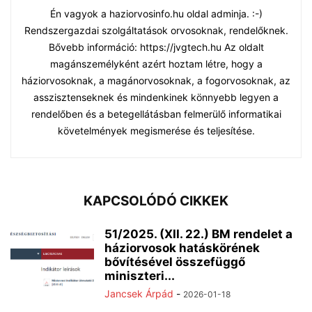
Én vagyok a haziorvosinfo.hu oldal adminja. :-)
Rendszergazdai szolgáltatások orvosoknak, rendelőknek.
Bővebb információ: https://jvgtech.hu Az oldalt
magánszemélyként azért hoztam létre, hogy a
háziorvosoknak, a magánorvosoknak, a fogorvosoknak, az
asszisztenseknek és mindenkinek könnyebb legyen a
rendelőben és a betegellátásban felmerülő informatikai
követelmények megismerése és teljesítése.
KAPCSOLÓDÓ CIKKEK
51/2025. (XII. 22.) BM rendelet a
háziorvosok hatáskörének
bővítésével összefüggő
miniszteri...
Jancsek Árpád
-
2026-01-18