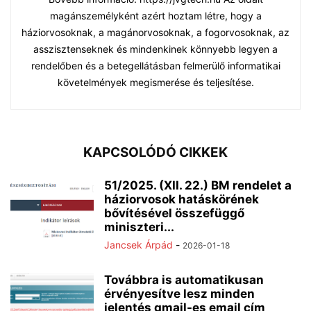
magánszemélyként azért hoztam létre, hogy a
háziorvosoknak, a magánorvosoknak, a fogorvosoknak, az
asszisztenseknek és mindenkinek könnyebb legyen a
rendelőben és a betegellátásban felmerülő informatikai
követelmények megismerése és teljesítése.
KAPCSOLÓDÓ CIKKEK
51/2025. (XII. 22.) BM rendelet a
háziorvosok hatáskörének
bővítésével összefüggő
miniszteri...
Jancsek Árpád
-
2026-01-18
Továbbra is automatikusan
érvényesítve lesz minden
jelentés gmail-es email cím