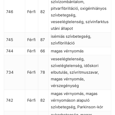
szívizombántalom,
pitvarfibrilláció, oxigénhiányos
746
Férfi
82
szívbetegség,
veseelégtelenség, szívinfarktus
utáni állapot
isémiás szívbetegség,
745
Férfi
87
szívfibrilláció
744
Férfi
66
magas vérnyomás
veseelégtelenség,
szívelégtelenség, időskori
734
Férfi
78
elbutulás, szívritmuszavar,
magas vérnyomás,
vérszegénység
magas vérnyomás, magas
742
Férfi
82
vérnyomáson alapuló
szívbetegség, Parkinson-kór
cukorbetegség, magas