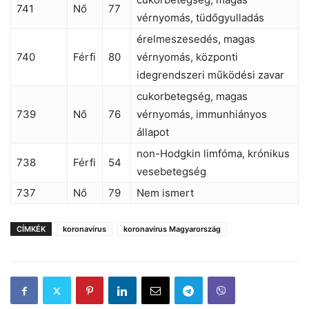
741
Nő
77
vérnyomás, tüdőgyulladás
érelmeszesedés, magas
740
Férfi
80
vérnyomás, központi
idegrendszeri működési zavar
cukorbetegség, magas
739
Nő
76
vérnyomás, immunhiányos
állapot
non-Hodgkin limfóma, krónikus
738
Férfi
54
vesebetegség
737
Nő
79
Nem ismert
CÍMKÉK
koronavírus
koronavírus Magyarország