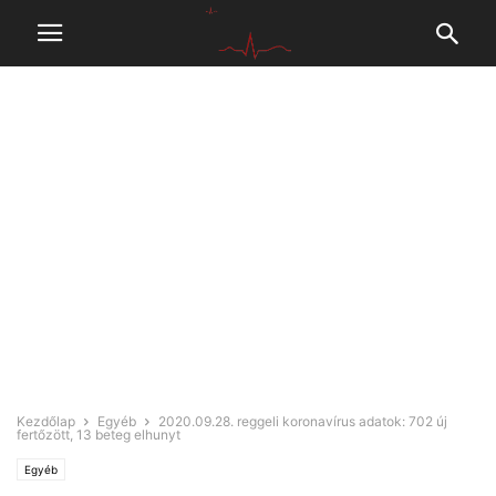
Kezdőlap
Egyéb
2020.09.28. reggeli koronavírus adatok: 702 új
fertőzött, 13 beteg elhunyt
Egyéb