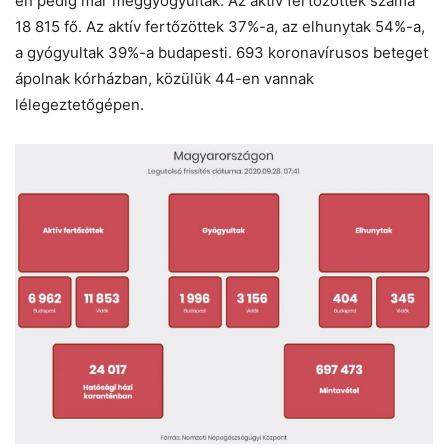
en pedig már meggyógyultak. Az aktív fertőzöttek száma
18 815 fő. Az aktív fertőzöttek 37%-a, az elhunytak 54%-a,
a gyógyultak 39%-a budapesti. 693 koronavírusos beteget
ápolnak kórházban, közülük 44-en vannak
lélegeztetőgépen.