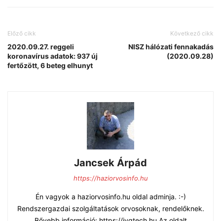
Előző cikk
Következő cikk
2020.09.27. reggeli
NISZ hálózati fennakadás
koronavírus adatok: 937 új
(2020.09.28)
fertőzött, 6 beteg elhunyt
Jancsek Árpád
https://haziorvosinfo.hu
Én vagyok a haziorvosinfo.hu oldal adminja. :-)
Rendszergazdai szolgáltatások orvosoknak, rendelőknek.
Bővebb információ: https://jvgtech.hu Az oldalt