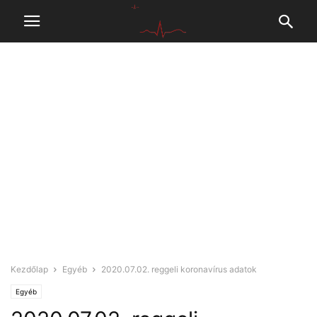
Kezdőlap
Egyéb
2020.07.02. reggeli koronavírus adatok
Egyéb