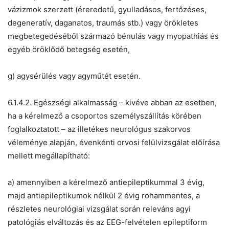
vázizmok szerzett (éreredetű, gyulladásos, fertőzéses,
degeneratív, daganatos, traumás stb.) vagy örökletes
megbetegedéséből származó bénulás vagy myopathiás és
egyéb öröklődő betegség esetén,
g) agysérülés vagy agyműtét esetén.
6.1.4.2. Egészségi alkalmasság – kivéve abban az esetben,
ha a kérelmező a csoportos személyszállítás körében
foglalkoztatott – az illetékes neurológus szakorvos
véleménye alapján, évenkénti orvosi felülvizsgálat előírása
mellett megállapítható:
a) amennyiben a kérelmező antiepileptikummal 3 évig,
majd antiepileptikumok nélkül 2 évig rohammentes, a
részletes neurológiai vizsgálat során releváns agyi
patológiás elváltozás és az EEG-felvételen epileptiform