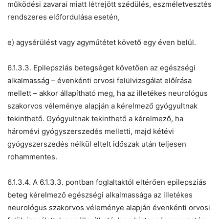
működési zavarai miatt létrejött szédülés, eszméletvesztés
rendszeres előfordulása esetén,
e) agysérülést vagy agyműtétet követő egy éven belül.
6.1.3.3. Epilepsziás betegséget követően az egészségi
alkalmasság – évenkénti orvosi felülvizsgálat előírása
mellett – akkor állapítható meg, ha az illetékes neurológus
szakorvos véleménye alapján a kérelmező gyógyultnak
tekinthető. Gyógyultnak tekinthető a kérelmező, ha
háromévi gyógyszerszedés melletti, majd kétévi
gyógyszerszedés nélkül eltelt időszak után teljesen
rohammentes.
6.1.3.4. A 6.1.3.3. pontban foglaltaktól eltérően epilepsziás
beteg kérelmező egészségi alkalmassága az illetékes
neurológus szakorvos véleménye alapján évenkénti orvosi