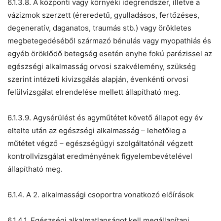
6.1.3.8. A központi vagy környéki idegrendszer, illetve a
vázizmok szerzett (éreredetű, gyulladásos, fertőzéses,
degeneratív, daganatos, traumás stb.) vagy örökletes
megbetegedéséből származó bénulás vagy myopathiás és
egyéb öröklődő betegség esetén enyhe fokú parézissel az
egészségi alkalmasság orvosi szakvélemény, szükség
szerint intézeti kivizsgálás alapján, évenkénti orvosi
felülvizsgálat elrendelése mellett állapítható meg.
6.1.3.9. Agysérülést és agyműtétet követő állapot egy év
eltelte után az egészségi alkalmasság – lehetőleg a
műtétet végző – egészségügyi szolgáltatónál végzett
kontrollvizsgálat eredményének figyelembevételével
állapítható meg.
6.1.4. A 2. alkalmassági csoportra vonatkozó előírások
6.1.4.1. Egészségi alkalmatlanságot kell megállapítani