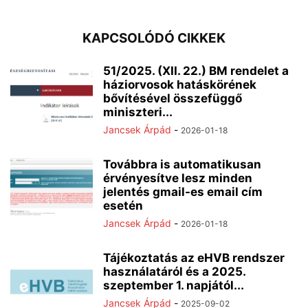
KAPCSOLÓDÓ CIKKEK
51/2025. (XII. 22.) BM rendelet a
háziorvosok hatáskörének
bővítésével összefüggő
miniszteri...
Jancsek Árpád
-
2026-01-18
Továbbra is automatikusan
érvényesítve lesz minden
jelentés gmail-es email cím
esetén
Jancsek Árpád
-
2026-01-18
Tájékoztatás az eHVB rendszer
használatáról és a 2025.
szeptember 1. napjától...
Jancsek Árpád
-
2025-09-02