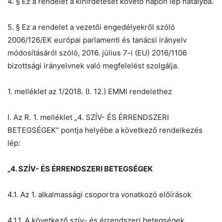
4. § Ez a rendelet a kihirdetését követő napon lép hatályba.
5. § Ez a rendelet a vezetői engedélyekről szóló
2006/126/EK európai parlamenti és tanácsi irányelv
módosításáról szóló, 2016. július 7-i (EU) 2016/1106
bizottsági irányelvnek való megfelelést szolgálja.
1. melléklet az 1/2018. (I. 12.) EMMI rendelethez
I. Az R. 1. melléklet „4. SZÍV- ÉS ÉRRENDSZERI
BETEGSÉGEK” pontja helyébe a következő rendelkezés
lép:
„4. SZÍV- ÉS ÉRRENDSZERI BETEGSÉGEK
4.1. Az 1. alkalmassági csoportra vonatkozó előírások
4.1.1. A következő szív- és érrendszeri betegségek