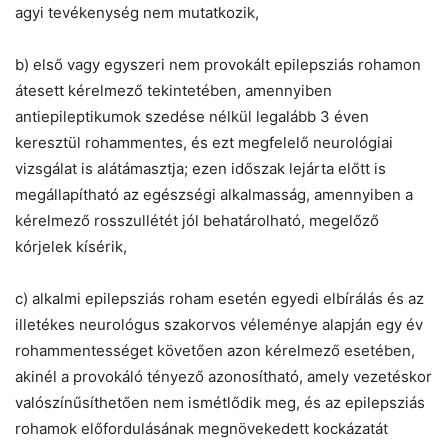
agyi tevékenység nem mutatkozik,
b) első vagy egyszeri nem provokált epilepsziás rohamon
átesett kérelmező tekintetében, amennyiben
antiepileptikumok szedése nélkül legalább 3 éven
keresztül rohammentes, és ezt megfelelő neurológiai
vizsgálat is alátámasztja; ezen időszak lejárta előtt is
megállapítható az egészségi alkalmasság, amennyiben a
kérelmező rosszullétét jól behatárolható, megelőző
kórjelek kísérik,
c) alkalmi epilepsziás roham esetén egyedi elbírálás és az
illetékes neurológus szakorvos véleménye alapján egy év
rohammentességet követően azon kérelmező esetében,
akinél a provokáló tényező azonosítható, amely vezetéskor
valószínűsíthetően nem ismétlődik meg, és az epilepsziás
rohamok előfordulásának megnövekedett kockázatát