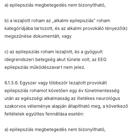
a) epilepsziás megbetegedés nem bizonyítható,
b) a lezajlott roham az „alkalmi epilepsziás” roham
kategóriájába tartozott, és az alkalmi provokáló tényező(k)
megszűnése dokumentált, vagy
c) az epilepsziás roham lezajlott, és a gyógyult
idegrendszeri betegség akut tünete volt, az EEG
epilepsziás működészavart nem jelez.
6.1.3.6. Egyszer vagy többször lezajlott provokált
epilepsziás rohamot követően egy év tünetmentesség
után az egészségi alkalmasság az illetékes neurológus
szakorvos véleménye alapján állapítható meg, a következő
feltételek együttes fennállása esetén:
a) epilepsziás megbetegedés nem bizonyítható,