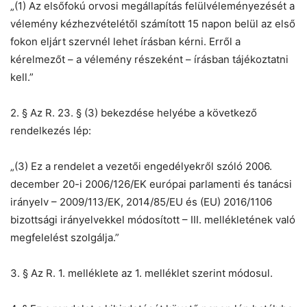
„(1) Az elsőfokú orvosi megállapítás felülvéleményezését a
vélemény kézhezvételétől számított 15 napon belül az első
fokon eljárt szervnél lehet írásban kérni. Erről a
kérelmezőt – a vélemény részeként – írásban tájékoztatni
kell.”
2. § Az R. 23. § (3) bekezdése helyébe a következő
rendelkezés lép:
„(3) Ez a rendelet a vezetői engedélyekről szóló 2006.
december 20-i 2006/126/EK európai parlamenti és tanácsi
irányelv – 2009/113/EK, 2014/85/EU és (EU) 2016/1106
bizottsági irányelvekkel módosított – III. mellékletének való
megfelelést szolgálja.”
3. § Az R. 1. melléklete az 1. melléklet szerint módosul.