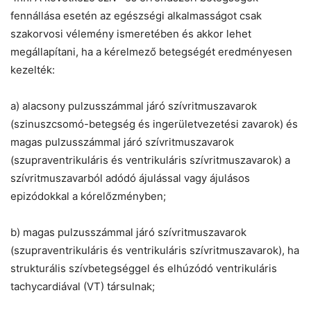
fennállása esetén az egészségi alkalmasságot csak
szakorvosi vélemény ismeretében és akkor lehet
megállapítani, ha a kérelmező betegségét eredményesen
kezelték:
a) alacsony pulzusszámmal járó szívritmuszavarok
(szinuszcsomó-betegség és ingerületvezetési zavarok) és
magas pulzusszámmal járó szívritmuszavarok
(szupraventrikuláris és ventrikuláris szívritmuszavarok) a
szívritmuszavarból adódó ájulással vagy ájulásos
epizódokkal a kórelőzményben;
b) magas pulzusszámmal járó szívritmuszavarok
(szupraventrikuláris és ventrikuláris szívritmuszavarok), ha
strukturális szívbetegséggel és elhúzódó ventrikuláris
tachycardiával (VT) társulnak;