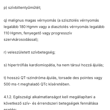
p) szívbillentyűműtét;
q) malignus magas vérnyomás (a szisztolés vérnyomás
legalább 180 Hgmm vagy a diasztolés vérnyomás legalább
110 Hgmm, fenyegető vagy progresszív
szervkárosodással);
r) veleszületett szívbetegség;
s) hipertrófiás kardiomiopátia, ha nem társul hozzá ájulás;
t) hosszú QT-szindróma ájulás, torsade des pointes vagy
500 ms-t meghaladó QTc kíséretében.
4.1.2. Egészségi alkalmatlanságot kell megállapítani a
következő szív- és érrendszeri betegségek fennállása
esetén: