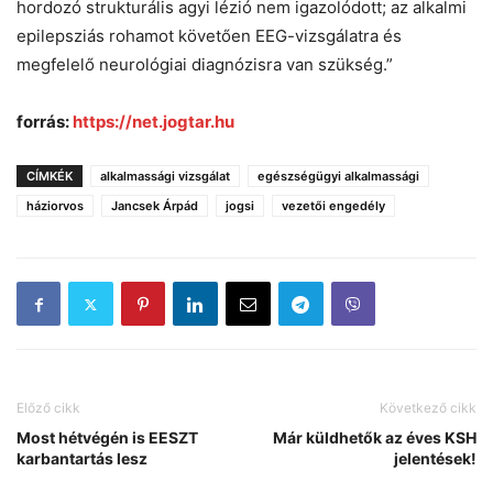
hordozó strukturális agyi lézió nem igazolódott; az alkalmi
epilepsziás rohamot követően EEG-vizsgálatra és
megfelelő neurológiai diagnózisra van szükség.”
forrás:
https://net.jogtar.hu
CÍMKÉK
alkalmassági vizsgálat
egészségügyi alkalmassági
háziorvos
Jancsek Árpád
jogsi
vezetői engedély
Előző cikk
Következő cikk
Most hétvégén is EESZT
Már küldhetők az éves KSH
karbantartás lesz
jelentések!