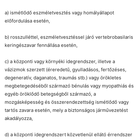
a) ismétlődő eszméletvesztés vagy homályállapot
előfordulása esetén,
b) rosszulléttel, eszméletvesztéssel járó vertebrobasilaris
keringészavar fennállása esetén,
c) a központi vagy környéki idegrendszer, illetve a
vázizmok szerzett (éreredetű, gyulladásos, fertőzéses,
degeneratív, daganatos, traumás stb.) vagy örökletes
megbetegedéséből származó bénulás vagy myopathiás és
egyéb öröklődő betegségből származó, a
mozgásképesség és összerendezettség ismétlődő vagy
tartós zavara esetén, mely a biztonságos járművezetést
akadályozza,
d) a központi idegrendszert közvetlenül ellátó érrendszer