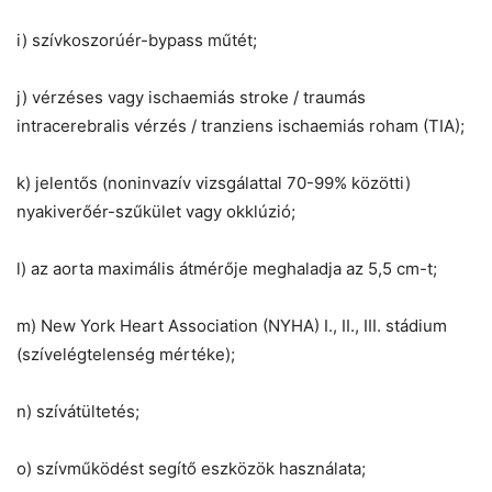
i) szívkoszorúér-bypass műtét;
j) vérzéses vagy ischaemiás stroke / traumás
intracerebralis vérzés / tranziens ischaemiás roham (TIA);
k) jelentős (noninvazív vizsgálattal 70-99% közötti)
nyakiverőér-szűkület vagy okklúzió;
l) az aorta maximális átmérője meghaladja az 5,5 cm-t;
m) New York Heart Association (NYHA) I., II., III. stádium
(szívelégtelenség mértéke);
n) szívátültetés;
o) szívműködést segítő eszközök használata;