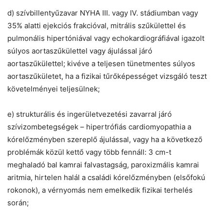
d) szívbillentyűzavar NYHA III. vagy IV. stádiumban vagy
35% alatti ejekciós frakcióval, mitrális szűkülettel és
pulmonális hipertóniával vagy echokardiográfiával igazolt
súlyos aortaszűkülettel vagy ájulással járó
aortaszűkülettel; kivéve a teljesen tünetmentes súlyos
aortaszűkületet, ha a fizikai tűrőképességet vizsgáló teszt
követelményei teljesülnek;
e) strukturális és ingerületvezetési zavarral járó
szívizombetegségek – hipertrófiás cardiomyopathia a
kórelőzményben szereplő ájulással, vagy ha a következő
problémák közül kettő vagy több fennáll: 3 cm-t
meghaladó bal kamrai falvastagság, paroxizmális kamrai
aritmia, hirtelen halál a családi kórelőzményben (elsőfokú
rokonok), a vérnyomás nem emelkedik fizikai terhelés
során;