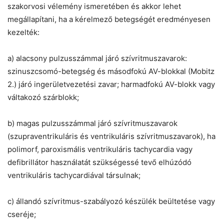
szakorvosi vélemény ismeretében és akkor lehet
megállapítani, ha a kérelmező betegségét eredményesen
kezelték:
a) alacsony pulzusszámmal járó szívritmuszavarok:
szinuszcsomó-betegség és másodfokú AV-blokkal (Mobitz
2.) járó ingerületvezetési zavar; harmadfokú AV-blokk vagy
váltakozó szárblokk;
b) magas pulzusszámmal járó szívritmuszavarok
(szupraventrikuláris és ventrikuláris szívritmuszavarok), ha
polimorf, paroxismális ventrikuláris tachycardia vagy
defibrillátor használatát szükségessé tevő elhúzódó
ventrikuláris tachycardiával társulnak;
c) állandó szívritmus-szabályozó készülék beültetése vagy
cseréje;