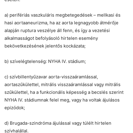
a) perifériás vaszkuláris megbetegedések – mellkasi és
hasi aortaaneurizma, ha az aorta legnagyobb átmérője
alapján ruptura veszélye áll fenn, és így a vezetési
alkalmasságot befolyásoló hirtelen esemény
bekövetkezésének jelentős kockázata;
b) szívelégtelenség: NYHA IV. stádium;
c) szívbillentyűzavar aorta-visszaáramlással,
aortaszűkülettel, mitrális visszaáramlással vagy mitrális
szűkülettel, ha a funkcionális képesség a becslés szerint
NYHA IV. stádiumnak felel meg, vagy ha voltak ájulásos
epizódok;
d) Brugada-szindróma ájulással vagy túlélt hirtelen
szívhalállal.