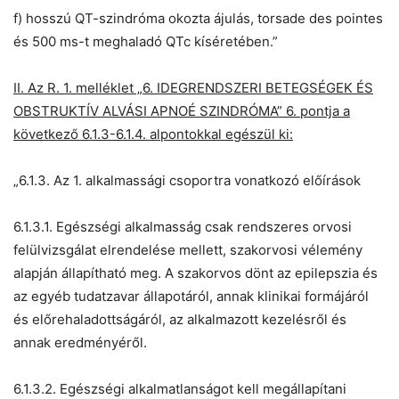
f) hosszú QT-szindróma okozta ájulás, torsade des pointes
és 500 ms-t meghaladó QTc kíséretében.”
II. Az R. 1. melléklet „6. IDEGRENDSZERI BETEGSÉGEK ÉS
OBSTRUKTÍV ALVÁSI APNOÉ SZINDRÓMA” 6. pontja a
következő 6.1.3-6.1.4. alpontokkal egészül ki:
„6.1.3. Az 1. alkalmassági csoportra vonatkozó előírások
6.1.3.1. Egészségi alkalmasság csak rendszeres orvosi
felülvizsgálat elrendelése mellett, szakorvosi vélemény
alapján állapítható meg. A szakorvos dönt az epilepszia és
az egyéb tudatzavar állapotáról, annak klinikai formájáról
és előrehaladottságáról, az alkalmazott kezelésről és
annak eredményéről.
6.1.3.2. Egészségi alkalmatlanságot kell megállapítani