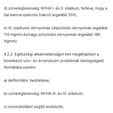
d) szívelégtelenség: NYHA I. és II. stádium, feltéve, hogy a
bal kamrai ejekciós frakció legalább 35%;
e) III. stádiumú vérnyomás (diasztolés vérnyomás legalább
110 Hgmm és/vagy szisztolés vérnyomás legalább 180
Hgmm).
4.2.2. Egészségi alkalmatlanságot kell megállapítani a
következő szív- és érrendszeri problémák (betegségek)
fennállása esetén:
a) defibrillátor beültetése;
b) szívelégtelenség: NYHA III. és IV. stádium;
c) szívműködést segítő eszközök;