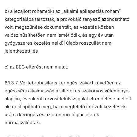
b) a lezajlott roham(ok) az „alkalmi epilepsziás roham”
kategóriájába tartoztak, a provokáló tényező azonosítható
volt, megszűnése dokumentált, és vezetés közben
valószínűsíthetően nem ismétlődik, és egy év után
gyógyszeres kezelés nélkül újabb rosszullét nem
jelentkezett, és
c) az EEG eltérést nem mutat.
6.1.3.7. Vertebrobasilaris keringési zavart követően az
egészségi alkalmasság az illetékes szakorvos véleménye
alapján, évenkénti orvosi felülvizsgálat elrendelése mellett
akkor állapítható meg, ha a megfelelő intézeti kezelések
után a keringés és az otoneurológiai leletek
normalizálódtak.