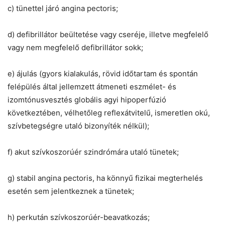
c) tünettel járó angina pectoris;
d) defibrillátor beültetése vagy cseréje, illetve megfelelő
vagy nem megfelelő defibrillátor sokk;
e) ájulás (gyors kialakulás, rövid időtartam és spontán
felépülés által jellemzett átmeneti eszmélet- és
izomtónusvesztés globális agyi hipoperfúzió
következtében, vélhetőleg reflexátvitelű, ismeretlen okú,
szívbetegségre utaló bizonyíték nélkül);
f) akut szívkoszorúér szindrómára utaló tünetek;
g) stabil angina pectoris, ha könnyű fizikai megterhelés
esetén sem jelentkeznek a tünetek;
h) perkután szívkoszorúér-beavatkozás;