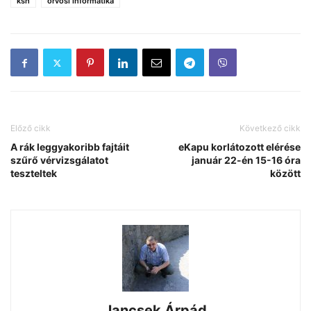
ksh
orvosi informatika
Előző cikk
Következő cikk
A rák leggyakoribb fajtáit
eKapu korlátozott elérése
szűrő vérvizsgálatot
január 22-én 15-16 óra
teszteltek
között
Jancsek Árpád