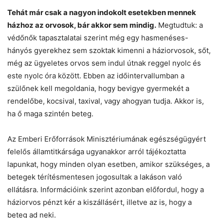
Tehát már csak a nagyon indokolt esetekben mennek
házhoz az orvosok, bár akkor sem mindig.
Megtudtuk: a
védőnők tapasztalatai szerint még egy hasmenéses-
hányós gyerekhez sem szoktak kimenni a háziorvosok, sőt,
még az ügyeletes orvos sem indul útnak reggel nyolc és
este nyolc óra között. Ebben az időintervallumban a
szülőnek kell megoldania, hogy bevigye gyermekét a
rendelőbe, kocsival, taxival, vagy ahogyan tudja. Akkor is,
ha ő maga szintén beteg.
Az Emberi Erőforrások Minisztériumának egészségügyért
felelős államtitkársága ugyanakkor arról tájékoztatta
lapunkat, hogy minden olyan esetben, amikor szükséges, a
betegek térítésmentesen jogosultak a lakáson való
ellátásra. Információink szerint azonban előfordul, hogy a
háziorvos pénzt kér a kiszállásért, illetve az is, hogy a
beteg ad neki.