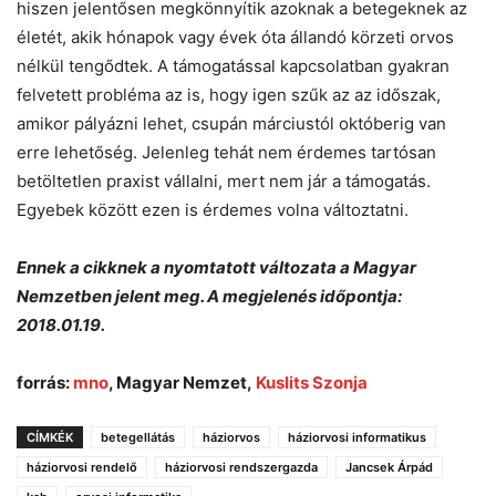
hiszen jelentősen megkönnyítik azoknak a betegeknek az
életét, akik hónapok vagy évek óta állandó körzeti orvos
nélkül tengődtek. A támogatással kapcsolatban gyakran
felvetett probléma az is, hogy igen szűk az az időszak,
amikor pályázni lehet, csupán márciustól októberig van
erre lehetőség. Jelenleg tehát nem érdemes tartósan
betöltetlen praxist vállalni, mert nem jár a támogatás.
Egyebek között ezen is érdemes volna változtatni.
Ennek a cikknek a nyomtatott változata a Magyar
Nemzetben jelent meg. A megjelenés időpontja:
2018.01.19.
forrás:
mno
, Magyar Nemzet,
Kuslits Szonja
CÍMKÉK
betegellátás
háziorvos
háziorvosi informatikus
háziorvosi rendelő
háziorvosi rendszergazda
Jancsek Árpád