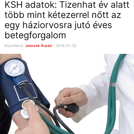
KSH adatok: Tizenhat év alatt
több mint kétezerrel nőtt az
egy háziorvosra jutó éves
betegforgalom
Közzétevő:
Jancsek Árpád
-
2018-01-20