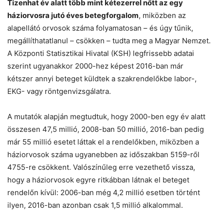
Tizenhat év alatt több mint kétezerrel nőtt az egy
háziorvosra jutó éves betegforgalom
, miközben az
alapellátó orvosok száma folyamatosan – és úgy tűnik,
megállíthatatlanul – csökken – tudta meg a Magyar Nemzet.
A Központi Statisztikai Hivatal (KSH) legfrissebb adatai
szerint ugyanakkor 2000-hez képest 2016-ban már
kétszer annyi beteget küldtek a szakrendelőkbe labor-,
EKG- vagy röntgenvizsgálatra.
A mutatók alapján megtudtuk, hogy 2000-ben egy év alatt
összesen 47,5 millió, 2008-ban 50 millió, 2016-ban pedig
már 55 millió esetet láttak el a rendelőkben, miközben a
háziorvosok száma ugyanebben az időszakban 5159-ről
4755-re csökkent. Valószínűleg erre vezethető vissza,
hogy a háziorvosok egyre ritkábban látnak el beteget
rendelőn kívül: 2006-ban még 4,2 millió esetben történt
ilyen, 2016-ban azonban csak 1,5 millió alkalommal.