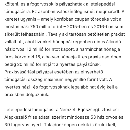
költeni, és a fogorvosok is pályázhattak a letelepedési
támogatásra. Ez azonban valószínűleg ismét megmaradt. A
keretet ugyanis – amely korábban csupán töredéke volt a
mostaninak: 750 millió forint – 2015-ben és 2016-ban sem
sikerült felhasználni. Tavaly aki tartósan betöltetlen praxist
vállalt ott, ahol tizenkét hónapnál régebben nincs állandó
háziorvos, 12 millió forintot kapott, a harminchat hónapja
üres körzetnél 16, a hatvan hónapja üres praxis esetében
pedig 20 millió forint járt a nyertes pályázónak.
Praxisvásárlási pályázat esetében az elnyerhető
támogatási összeg maximum négymillió forint volt. A
nyertes házi- és fogorvosoknak legalább hat évig kell a
praxisban dolgozniuk.
Letelepedési támogatást a Nemzeti Egészségbiztosítási
Alapkezelő friss adatai szerint mindössze 53 háziorvos és
39 fogorvos nyert. Tulajdonképpen nekik is örülni kell,