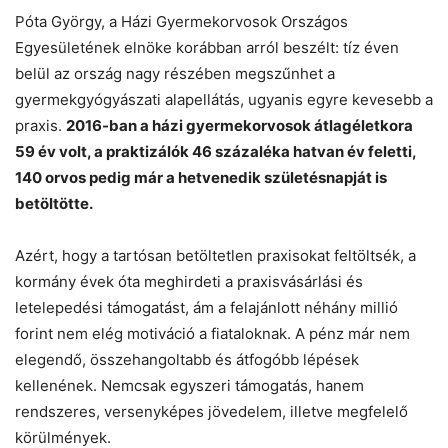
Póta György, a Házi Gyermekorvosok Országos
Egyesületének elnöke korábban arról beszélt: tíz éven
belül az ország nagy részében megszűnhet a
gyermekgyógyászati alapellátás, ugyanis egyre kevesebb a
praxis.
2016-ban a házi gyermekorvosok átlagéletkora
59 év volt, a praktizálók 46 százaléka hatvan év feletti,
140 orvos pedig már a hetvenedik születésnapját is
betöltötte.
Azért, hogy a tartósan betöltetlen praxisokat feltöltsék, a
kormány évek óta meghirdeti a praxisvásárlási és
letelepedési támogatást, ám a felajánlott néhány millió
forint nem elég motiváció a fiataloknak. A pénz már nem
elegendő, összehangoltabb és átfogóbb lépések
kellenének. Nemcsak egyszeri támogatás, hanem
rendszeres, versenyképes jövedelem, illetve megfelelő
körülmények.