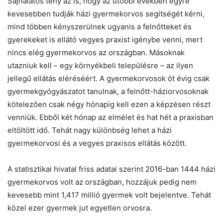
Sajnálatos tény az is, hogy az utóbbi években egyre
kevesebben tudják házi gyermekorvos segítségét kérni,
mind többen kényszerülnek ugyanis a felnőtteket és
gyerekeket is ellátó vegyes praxist igénybe venni, mert
nincs elég gyermekorvos az országban. Másoknak
utazniuk kell – egy környékbeli településre – az ilyen
jellegű ellátás eléréséért. A gyermekorvosok öt évig csak
gyermekgyógyászatot tanulnak, a felnőtt-háziorvosoknak
kötelezően csak négy hónapig kell ezen a képzésen részt
venniük. Ebből két hónap az elmélet és hat hét a praxisban
eltöltött idő. Tehát nagy különbség lehet a házi
gyermekorvosi és a vegyes praxisos ellátás között.
A statisztikai hivatal friss adatai szerint 2016-ban 1444 házi
gyermekorvos volt az országban, hozzájuk pedig nem
kevesebb mint 1,417 millió gyermek volt bejelentve. Tehát
közel ezer gyermek jut egyetlen orvosra.