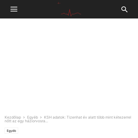
Kezdőlap
Egyéb
KSH adatok: Tizenhat év alatt több mint kétezerrel
nőtt az egy háziorvosra...
Egyéb