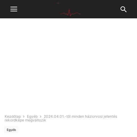
Kezdőlap
Egyéb
2024.04.01.-től minden háziorvosi jelentés
rekordképe megváltozik
Egyéb