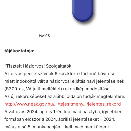
NEAK
tájékoztatója:
“Tisztelt Háziorvosi Szolgáltatók!
Az orvos pecsétszámok 6 karakterre történő bővítése
miatt indokolttá vált a háziorvosi ellátás havi jelentéseinek
(B300-as, VA jelű melléklet) rekordkép módosítása.
Az új rekordképeket az alábbi oldalon tudják megtekinteni:
http://www.neak.gov.hu/…/tejesitmeny…/jelentes_rekord
A változás 2024. április 1-én lép majd hatályba, így ebben
formában először a 2024. áprilisi jelentéseket – 2024.
május első 5. munkanapján – kell majd megküldeni.