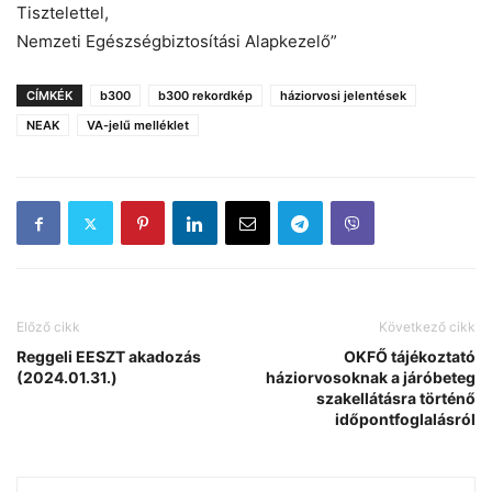
Tisztelettel,
Nemzeti Egészségbiztosítási Alapkezelő”
CÍMKÉK
b300
b300 rekordkép
háziorvosi jelentések
NEAK
VA-jelű melléklet
Előző cikk
Következő cikk
Reggeli EESZT akadozás
OKFŐ tájékoztató
(2024.01.31.)
háziorvosoknak a járóbeteg
szakellátásra történő
időpontfoglalásról