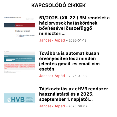
KAPCSOLÓDÓ CIKKEK
51/2025. (XII. 22.) BM rendelet a
háziorvosok hatáskörének
bővítésével összefüggő
miniszteri...
Jancsek Árpád
-
2026-01-18
Továbbra is automatikusan
érvényesítve lesz minden
jelentés gmail-es email cím
esetén
Jancsek Árpád
-
2026-01-18
Tájékoztatás az eHVB rendszer
használatáról és a 2025.
szeptember 1. napjától...
Jancsek Árpád
-
2025-09-02