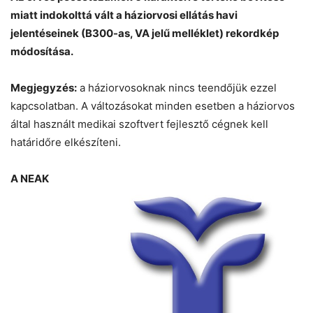
miatt indokolttá vált a háziorvosi ellátás havi
jelentéseinek (B300-as, VA jelű melléklet) rekordkép
módosítása.
Megjegyzés:
a háziorvosoknak nincs teendőjük ezzel
kapcsolatban. A változásokat minden esetben a háziorvos
által használt medikai szoftvert fejlesztő cégnek kell
határidőre elkészíteni.
A NEAK