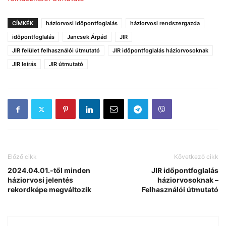
CÍMKÉK
háziorvosi időpontfoglalás
háziorvosi rendszergazda
időpontfoglalás
Jancsek Árpád
JIR
JIR felület felhasználói útmutató
JIR időpontfoglalás háziorvosoknak
JIR leírás
JIR útmutató
Előző cikk
Következő cikk
2024.04.01.-től minden
JIR időpontfoglalás
háziorvosi jelentés
háziorvosoknak –
rekordképe megváltozik
Felhasználói útmutató