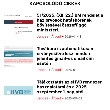
KAPCSOLÓDÓ CIKKEK
51/2025. (XII. 22.) BM rendelet a
háziorvosok hatáskörének
bővítésével összefüggő
miniszteri...
Jancsek Árpád
-
2026-01-18
Továbbra is automatikusan
érvényesítve lesz minden
jelentés gmail-es email cím
esetén
Jancsek Árpád
-
2026-01-18
Tájékoztatás az eHVB rendszer
használatáról és a 2025.
szeptember 1. napjától...
Jancsek Árpád
-
2025-09-02