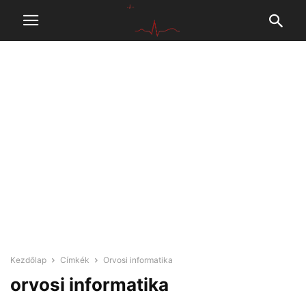
Kezdőlap
Címkék
Orvosi informatika
orvosi informatika