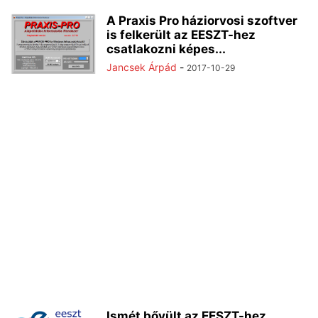
A Praxis Pro háziorvosi szoftver
is felkerült az EESZT-hez
csatlakozni képes...
Jancsek Árpád
-
2017-10-29
Ismét bővült az EESZT-hez