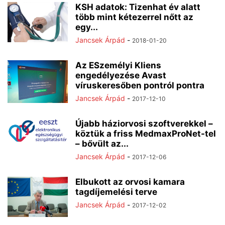
KSH adatok: Tizenhat év alatt
több mint kétezerrel nőtt az
egy...
Jancsek Árpád
-
2018-01-20
Az ESzemélyi Kliens
engedélyezése Avast
víruskeresőben pontról pontra
Jancsek Árpád
-
2017-12-10
Újabb háziorvosi szoftverekkel –
köztük a friss MedmaxProNet-tel
– bővült az...
Jancsek Árpád
-
2017-12-06
Elbukott az orvosi kamara
tagdíjemelési terve
Jancsek Árpád
-
2017-12-02