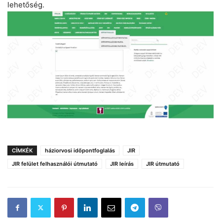
lehetőség.
CÍMKÉK
háziorvosi időpontfoglalás
JIR
JIR felület felhasználói útmutató
JIR leírás
JIR útmutató