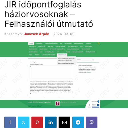
JIR időpontfoglalás
háziorvosoknak –
Felhasználói útmutató
Közzétevő:
Jancsek Árpád
-
2024-03-09