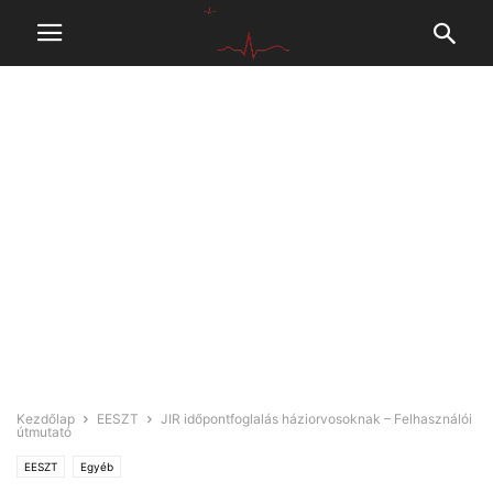
Kezdőlap
EESZT
JIR időpontfoglalás háziorvosoknak – Felhasználói
útmutató
EESZT
Egyéb