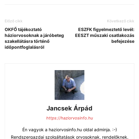
Előző cikk
Következő cikk
OKFŐ tájékoztató
ESZFK figyelmeztető levél:
háziorvosoknak a járóbeteg
EESZT műszaki csatlakozás
szakellátásra történő
befejezése
időpontfoglalásról
Jancsek Árpád
https://haziorvosinfo.hu
Én vagyok a haziorvosinfo.hu oldal adminja. :-)
Rendszergazdai szolgáltatások orvosoknak, rendelőknek.