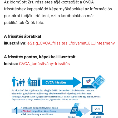
Az IdomSoft Zrt. részletes tájékoztatóját a CVCA
frissítéshez kapcsolódó képernyőképekkel az információs
portálról tudják letölteni, ezt a korábbiakban már
publikáltuk Önök felé.
A frissítés ábrákkal
illusztrálva:
eSzig_CVCA_frissitesi_folyamat_EU_intezmeny
A frissítés pontos, képekkel illusztrált
leírása:
CVCA_tanúsítvány-frissítés