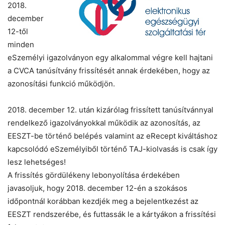
2018.
december
12-től
minden
eSzemélyi igazolványon egy alkalommal végre kell hajtani
a CVCA tanúsítvány frissítését annak érdekében, hogy az
azonosítási funkció működjön.
2018. december 12. után kizárólag frissített tanúsítvánnyal
rendelkező igazolványokkal működik az azonosítás, az
EESZT-be történő belépés valamint az eRecept kiváltáshoz
kapcsolódó eSzemélyiből történő TAJ-kiolvasás is csak így
lesz lehetséges!
A frissítés gördülékeny lebonyolítása érdekében
javasoljuk, hogy 2018. december 12-én a szokásos
időpontnál korábban kezdjék meg a bejelentkezést az
EESZT rendszerébe, és futtassák le a kártyákon a frissítési