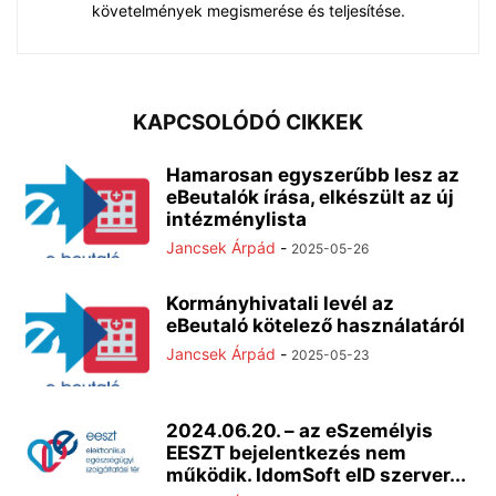
követelmények megismerése és teljesítése.
KAPCSOLÓDÓ CIKKEK
Hamarosan egyszerűbb lesz az
eBeutalók írása, elkészült az új
intézménylista
Jancsek Árpád
-
2025-05-26
Kormányhivatali levél az
eBeutaló kötelező használatáról
Jancsek Árpád
-
2025-05-23
2024.06.20. – az eSzemélyis
EESZT bejelentkezés nem
működik. IdomSoft eID szerver...