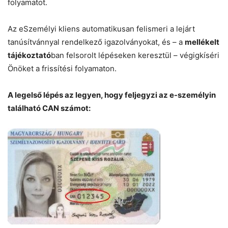
folyamatot.
Az eSzemélyi kliens automatikusan felismeri a lejárt
tanúsítvánnyal rendelkező igazolványokat, és – a
mellékelt
tájékoztató
ban felsorolt lépéseken keresztül – végigkíséri
Önöket a frissítési folyamaton.
A legelső lépés az legyen, hogy feljegyzi az e-személyin
található CAN számot: