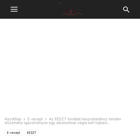
Kezdőlap
E-recept
Az EESZT további használatához minden
eSzemélyi igazolványon egy alkalommal végre kell hajtani...
E-recept
EESZT