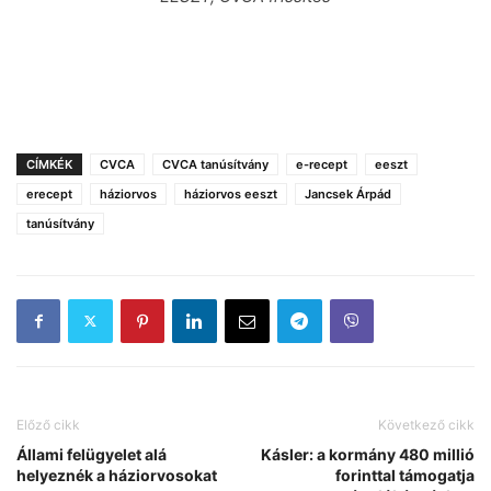
CÍMKÉK
CVCA
CVCA tanúsítvány
e-recept
eeszt
erecept
háziorvos
háziorvos eeszt
Jancsek Árpád
tanúsítvány
Előző cikk
Következő cikk
Állami felügyelet alá
Kásler: a kormány 480 millió
helyeznék a háziorvosokat
forinttal támogatja