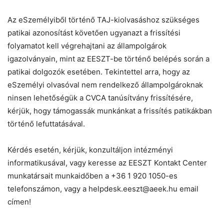
Az eSzemélyiből történő TAJ-kiolvasáshoz szükséges
patikai azonosítást követően ugyanazt a frissítési
folyamatot kell végrehajtani az állampolgárok
igazolványain, mint az EESZT-be történő belépés során a
patikai dolgozók esetében. Tekintettel arra, hogy az
eSzemélyi olvasóval nem rendelkező állampolgároknak
ninsen lehetőségük a CVCA tanúsítvány frissítésére,
kérjük, hogy támogassák munkánkat a frissítés patikákban
történő lefuttatásával.
Kérdés esetén, kérjük, konzultáljon intézményi
informatikusával, vagy keresse az EESZT Kontakt Center
munkatársait munkaidőben a +36 1 920 1050-es
telefonszámon, vagy a helpdesk.eeszt@aeek.hu email
címen!