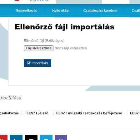
mportálása
csatlakozás
EESZT jelszó
EESZT műszaki csatlakozás befejezése
EESZT