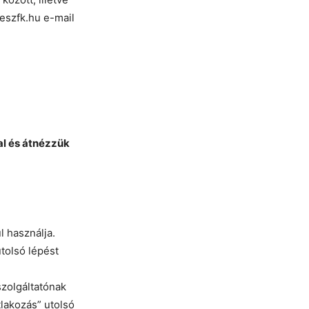
@eszfk.hu e-mail
al és átnézzük
 használja.
tolsó lépést
szolgáltatónak
tlakozás” utolsó