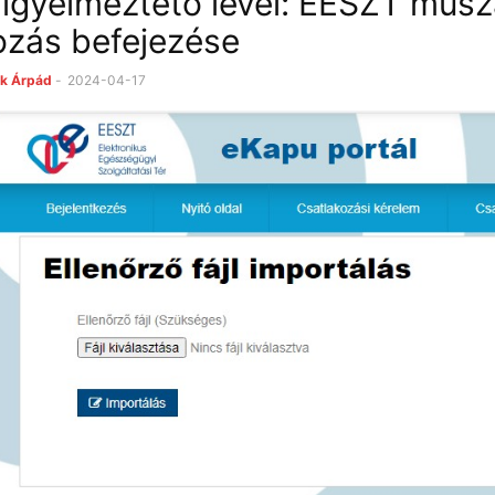
igyelmeztető levél: EESZT műsz
ozás befejezése
k Árpád
-
2024-04-17