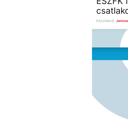
ESZFK f
csatlak
Közzétevő:
Jancse