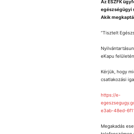
Az ESZFK ügyfé
egészségügyi 
Akik megkapták
“Tisztelt Egész
Nyilvántartásun
eKapu felületén
Kérjük, hogy mie
csatlakozási iga
https://e-
egeszsegugy.g
e3ab-48ed-6f1
Megakadás eset
telefonszámon m