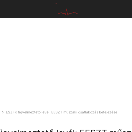
ESZFK figyelmeztető levél: EESZT műszaki csatlakozás befejezése