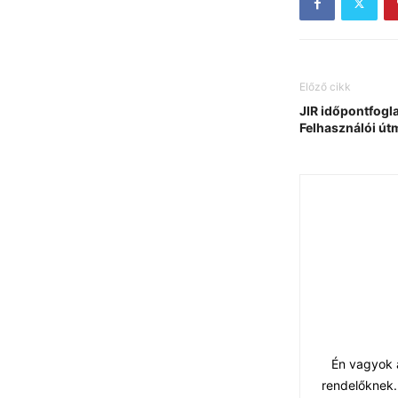
Előző cikk
JIR időpontfogl
Felhasználói út
Én vagyok a
rendelőknek.