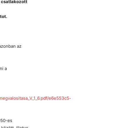
 csatlakozott
tot.
 azonban az
ni a
egvalositasa_V_1_6.pdf/e6e553c5-
050-es
özött, illetve