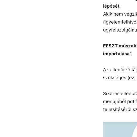
lépését.
Akik nem végzik
figyelemfelhívó
ügyfélszolgála
EESZT műszaki c
importálása”.
Az ellenőrző fá
szükséges (ezt 
Sikeres ellenőr
menüjéből pdf 
teljesítéséről s