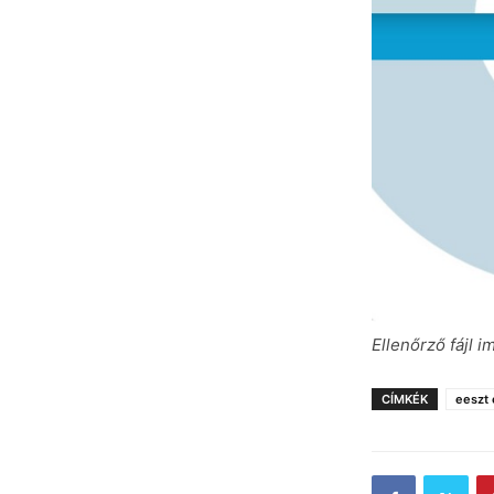
Ellenőrző fájl i
CÍMKÉK
eeszt 