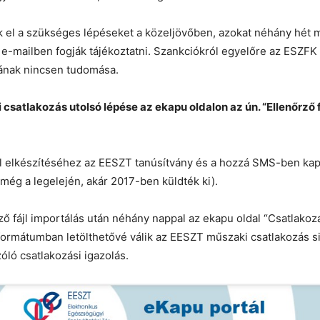
 el a szükséges lépéseket a közeljövőben, azokat néhány hét 
 e-mailben fogják tájékoztatni. Szankciókról egyelőre az ESZFK
tának nincsen tudomása.
satlakozás utolsó lépése az ekapu oldalon az ún. “Ellenőrző f
jl elkészítéséhez az EESZT tanúsítvány és a hozzá SMS-ben kap
még a legelején, akár 2017-ben küldték ki).
ző fájl importálás után néhány nappal az ekapu oldal “Csatlakozá
formátumban letölthetővé válik az EESZT műszaki csatlakozás s
zóló csatlakozási igazolás.