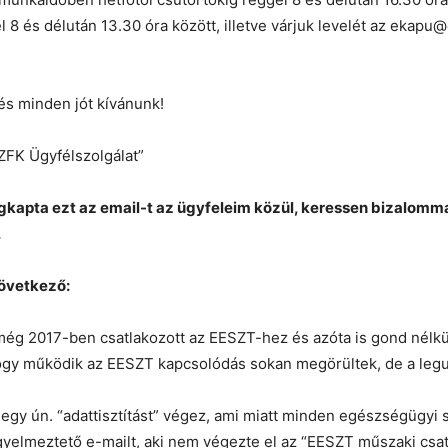
 8 és délután 13.30 óra között, illetve várjuk levelét az ekapu
és minden jót kívánunk!
ZFK Ügyfélszolgálat”
gkapta ezt az email-t az ügyfeleim közül, keressen bizalomm
.
övetkező:
ég 2017-ben csatlakozott az EESZT-hez és azóta is gond nélkül
ogy működik az EESZT kapcsolódás sokan megörültek, de a legu
gy ún. “adattisztítást” végez, ami miatt minden egészségügyi 
figyelmeztető e-mailt, aki nem végezte el az “EESZT műszaki csa