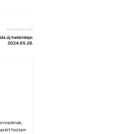
Következő cikk
ás új határideje:
2024.05.26.
 orvosoknak,
 azért hoztam