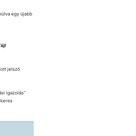
múlva egy újabb
ájl
ott jelszó
si igazolás”
ikeres