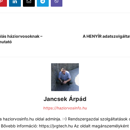
alás háziorvosoknak –
A HENYÍR adatszolgáltat
mutató
Jancsek Árpád
https://haziorvosinfo.hu
 haziorvosinfo.hu oldal adminja. :-) Rendszergazdai szolgáltatások
 Bővebb információ: https://jvgtech.hu Az oldalt magánszemélyként