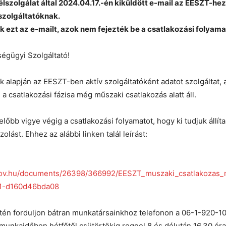
lszolgálat által 2024.04.17.-én kiküldött e-mail az EESZT-hez
szolgáltatóknak.
 ezt az e-mailt, azok nem fejezték be a csatlakozási folyama
ségügyi Szolgáltató!
k alapján az EESZT-ben aktív szolgáltatóként adatot szolgáltat,
 a csatlakozási fázisa még műszaki csatlakozás alatt áll.
lőbb vigye végig a csatlakozási folyamatot, hogy ki tudjuk állíta
zolást. Ehhez az alábbi linken talál leírást:
ov.hu/documents/26398/366992/EESZT_muszaki_csatlakozas_m
1-d160d46bda08
én forduljon bátran munkatársainkhoz telefonon a 06-1-920-1
unkaidőben hétfőtől csütörtökig reggel 8 és délután 16.30 óra k