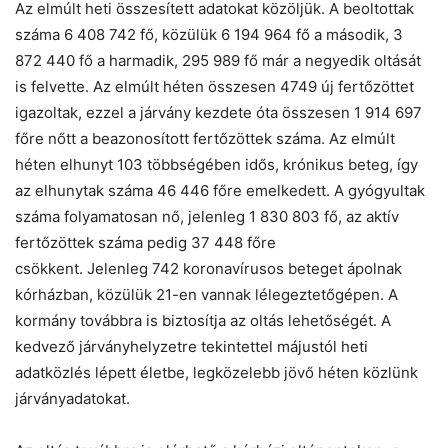
Az elmúlt heti összesített adatokat közöljük. A beoltottak
száma 6 408 742 fő, közülük 6 194 964 fő a második, 3
872 440 fő a harmadik, 295 989 fő már a negyedik oltását
is felvette. Az elmúlt héten összesen 4749 új fertőzöttet
igazoltak, ezzel a járvány kezdete óta összesen 1 914 697
főre nőtt a beazonosított fertőzöttek száma. Az elmúlt
héten elhunyt 103 többségében idős, krónikus beteg, így
az elhunytak száma 46 446 főre emelkedett. A gyógyultak
száma folyamatosan nő, jelenleg 1 830 803 fő, az aktív
fertőzöttek száma pedig 37 448 főre
csökkent. Jelenleg 742 koronavírusos beteget ápolnak
kórházban, közülük 21-en vannak lélegeztetőgépen. A
kormány továbbra is biztosítja az oltás lehetőségét. A
kedvező járványhelyzetre tekintettel májustól heti
adatközlés lépett életbe, legközelebb jövő héten közlünk
járványadatokat.