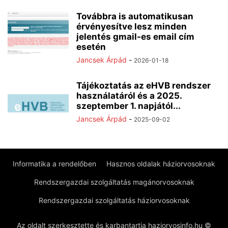
Továbbra is automatikusan
érvényesítve lesz minden
jelentés gmail-es email cím
esetén
Jancsek Árpád
-
2026-01-18
Tájékoztatás az eHVB rendszer
használatáról és a 2025.
szeptember 1. napjától...
Jancsek Árpád
-
2025-09-02
Informatika a rendelőben
Hasznos oldalak háziorvosoknak
Rendszergazdai szolgáltatás magánorvosoknak
Rendszergazdai szolgáltatás háziorvosoknak
Az oldalt szerkesztette és karbantartja haziorvosinfo.hu ©