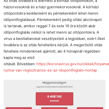
Az oltás továbbra is elérhető a kórházi oltópontokon, a
háziorvosoknál és a házi gyermekorvosoknál. A kórházi
oltópontokra keddenként és péntekenként lehet menni
időpontfoglalással. Péntekenként pedig oltási akciónapot
is tartanak, amikor reggel 7 és este 19 óra között akár
időpontfoglalás nélkül is lehet menni az oltópontokra. A
vírus a beoltatlanokat veszélyezteti a legjobban, ezért őket
továbbra is az oltás felvételére kérjük. A megerősítő oltás
felvétele mindenkinek ajánlott, aki 4 hónapnál régebben
kapta meg az első
oltását. Bővebben:
https://koronavirus.gov.hu/cikkek/folyama
nyitva-van-regisztracios-es-az-idopontfoglalo-honlap