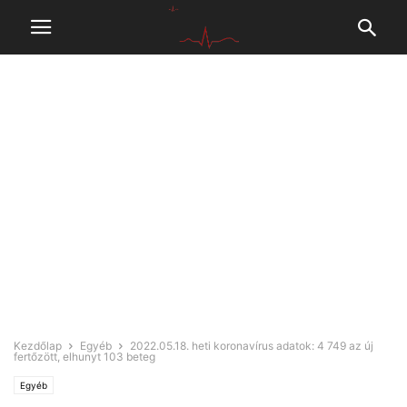
Kezdőlap
Egyéb
2022.05.18. heti koronavírus adatok: 4 749 az új
fertőzött, elhunyt 103 beteg
Egyéb