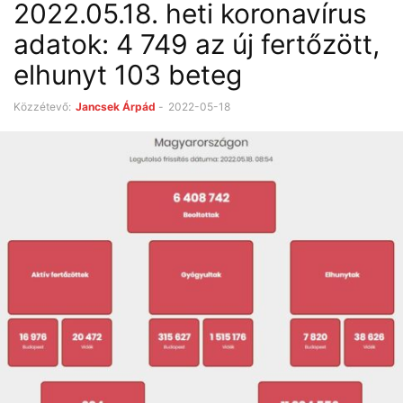
2022.05.18. heti koronavírus
adatok: 4 749 az új fertőzött,
elhunyt 103 beteg
Közzétevő:
Jancsek Árpád
-
2022-05-18