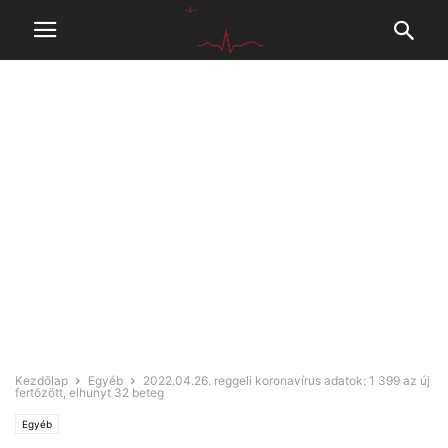
Kezdőlap
Egyéb
2022.04.26. reggeli koronavírus adatok: 1 399 az új
fertőzött, elhunyt 32 beteg
Egyéb