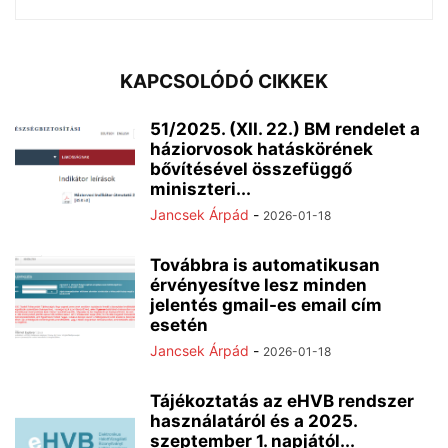
KAPCSOLÓDÓ CIKKEK
51/2025. (XII. 22.) BM rendelet a
háziorvosok hatáskörének
bővítésével összefüggő
miniszteri...
Jancsek Árpád
-
2026-01-18
Továbbra is automatikusan
érvényesítve lesz minden
jelentés gmail-es email cím
esetén
Jancsek Árpád
-
2026-01-18
Tájékoztatás az eHVB rendszer
használatáról és a 2025.
szeptember 1. napjától...