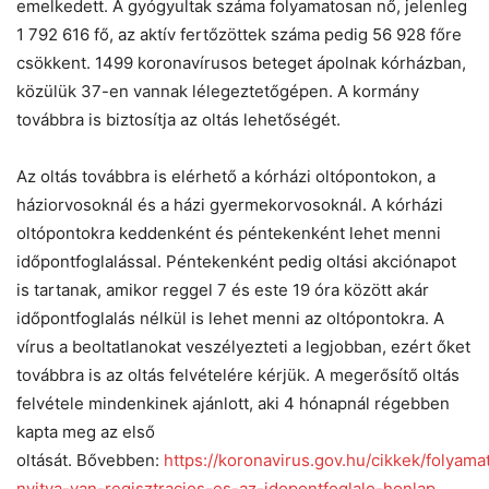
emelkedett. A gyógyultak száma folyamatosan nő, jelenleg
1 792 616 fő, az aktív fertőzöttek száma pedig 56 928 főre
csökkent. 1499 koronavírusos beteget ápolnak kórházban,
közülük 37-en vannak lélegeztetőgépen. A kormány
továbbra is biztosítja az oltás lehetőségét.
Az oltás továbbra is elérhető a kórházi oltópontokon, a
háziorvosoknál és a házi gyermekorvosoknál. A kórházi
oltópontokra keddenként és péntekenként lehet menni
időpontfoglalással. Péntekenként pedig oltási akciónapot
is tartanak, amikor reggel 7 és este 19 óra között akár
időpontfoglalás nélkül is lehet menni az oltópontokra. A
vírus a beoltatlanokat veszélyezteti a legjobban, ezért őket
továbbra is az oltás felvételére kérjük. A megerősítő oltás
felvétele mindenkinek ajánlott, aki 4 hónapnál régebben
kapta meg az első
oltását. Bővebben:
https://koronavirus.gov.hu/cikkek/folyama
nyitva-van-regisztracios-es-az-idopontfoglalo-honlap