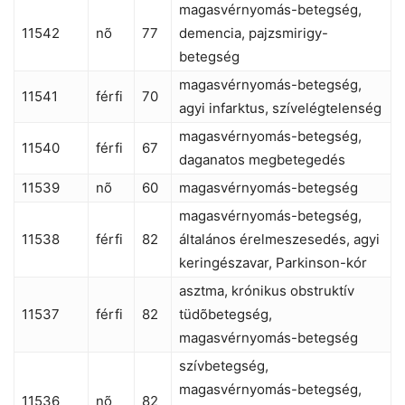
magasvérnyomás-betegség,
11542
nõ
77
demencia, pajzsmirigy-
betegség
magasvérnyomás-betegség,
11541
férfi
70
agyi infarktus, szívelégtelenség
magasvérnyomás-betegség,
11540
férfi
67
daganatos megbetegedés
11539
nõ
60
magasvérnyomás-betegség
magasvérnyomás-betegség,
11538
férfi
82
általános érelmeszesedés, agyi
keringészavar, Parkinson-kór
asztma, krónikus obstruktív
11537
férfi
82
tüdõbetegség,
magasvérnyomás-betegség
szívbetegség,
magasvérnyomás-betegség,
11536
nõ
82