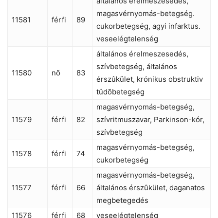
általános érelmeszesedés,
magasvérnyomás-betegség.
11581
férfi
89
cukorbetegség, agyi infarktus.
veseelégtelenség
általános érelmeszesedés,
szívbetegség, általános
11580
nõ
83
érszûkület, krónikus obstruktiv
tüdõbetegség
magasvérnyomás-betegség,
11579
férfi
82
szívritmuszavar, Parkinson-kór,
szívbetegség
magasvérnyomás-betegség,
11578
férfi
74
cukorbetegség
magasvérnyomás-betegség,
11577
férfi
66
általános érszûkület, daganatos
megbetegedés
11576
férfi
68
veseelégtelenség