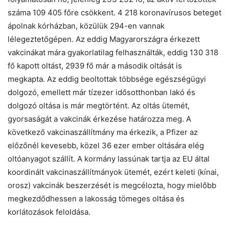
száma 109 405 főre csökkent. 4 218 koronavírusos beteget
ápolnak kórházban, közülük 294-en vannak
lélegeztetőgépen. Az eddig Magyarországra érkezett
vakcinákat mára gyakorlatilag felhasználták, eddig 130 318
fő kapott oltást, 2939 fő már a második oltását is
megkapta. Az eddig beoltottak többsége egészségügyi
dolgozó, emellett már tízezer idősotthonban lakó és
dolgozó oltása is már megtörtént. Az oltás ütemét,
gyorsaságát a vakcinák érkezése határozza meg. A
következő vakcinaszállítmány ma érkezik, a Pfizer az
előzőnél kevesebb, közel 36 ezer ember oltására elég
oltóanyagot szállít. A kormány lassúnak tartja az EU által
koordinált vakcinaszállítmányok ütemét, ezért keleti (kínai,
orosz) vakcinák beszerzését is megcélozta, hogy mielőbb
megkezdődhessen a lakosság tömeges oltása és
korlátozások feloldása.