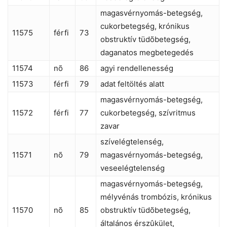
magasvérnyomás-betegség,
cukorbetegség, krónikus
11575
férfi
73
obstruktív tüdõbetegség,
daganatos megbetegedés
11574
nõ
86
agyi rendellenesség
11573
férfi
79
adat feltöltés alatt
magasvérnyomás-betegség,
11572
férfi
77
cukorbetegség, szívritmus
zavar
szívelégtelenség,
11571
nõ
79
magasvérnyomás-betegség,
veseelégtelenség
magasvérnyomás-betegség,
mélyvénás trombózis, krónikus
11570
nõ
85
obstruktív tüdõbetegség,
általános érszûkület,