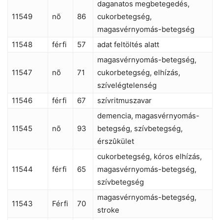
daganatos megbetegedés,
11549
nõ
86
cukorbetegség,
magasvérnyomás-betegség
11548
férfi
57
adat feltöltés alatt
magasvérnyomás-betegség,
11547
nõ
71
cukorbetegség, elhízás,
szívelégtelenség
11546
férfi
67
szívritmuszavar
demencia, magasvérnyomás-
11545
nõ
93
betegség, szívbetegség,
érszûkület
cukorbetegség, kóros elhízás,
11544
férfi
65
magasvérnyomás-betegség,
szívbetegség
magasvérnyomás-betegség,
11543
Férfi
70
stroke