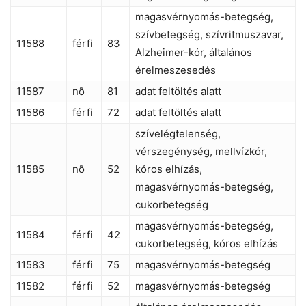
magasvérnyomás-betegség,
szívbetegség, szívritmuszavar,
11588
férfi
83
Alzheimer-kór, általános
érelmeszesedés
11587
nõ
81
adat feltöltés alatt
11586
férfi
72
adat feltöltés alatt
szívelégtelenség,
vérszegénység, mellvízkór,
11585
nõ
52
kóros elhízás,
magasvérnyomás-betegség,
cukorbetegség
magasvérnyomás-betegség,
11584
férfi
42
cukorbetegség, kóros elhízás
11583
férfi
75
magasvérnyomás-betegség
11582
férfi
52
magasvérnyomás-betegség