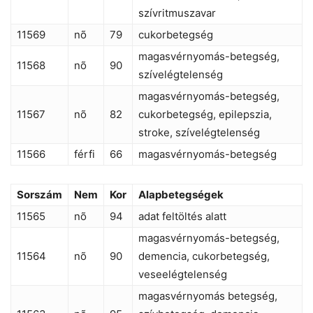
szívritmuszavar
11569
nõ
79
cukorbetegség
magasvérnyomás-betegség,
11568
nõ
90
szívelégtelenség
magasvérnyomás-betegség,
11567
nõ
82
cukorbetegség, epilepszia,
stroke, szívelégtelenség
11566
férfi
66
magasvérnyomás-betegség
Sorszám
Nem
Kor
Alapbetegségek
11565
nõ
94
adat feltöltés alatt
magasvérnyomás-betegség,
11564
nõ
90
demencia, cukorbetegség,
veseelégtelenség
magasvérnyomás betegség,