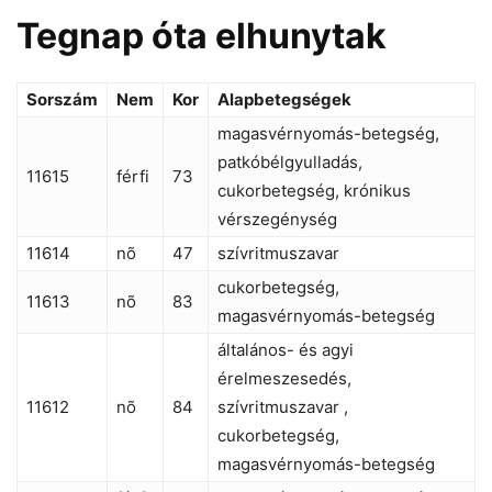
Tegnap óta elhunytak
Sorszám
Nem
Kor
Alapbetegségek
magasvérnyomás-betegség,
patkóbélgyulladás,
11615
férfi
73
cukorbetegség, krónikus
vérszegénység
11614
nõ
47
szívritmuszavar
cukorbetegség,
11613
nõ
83
magasvérnyomás-betegség
általános- és agyi
érelmeszesedés,
11612
nõ
84
szívritmuszavar ,
cukorbetegség,
magasvérnyomás-betegség