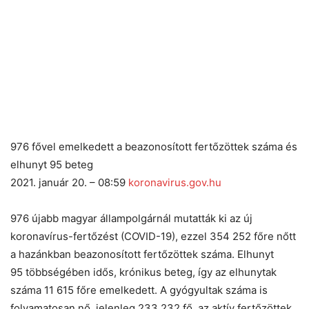
976 fővel emelkedett a beazonosított fertőzöttek száma és
elhunyt 95 beteg
2021. január 20. – 08:59
koronavirus.gov.hu
976 újabb magyar állampolgárnál mutatták ki az új
koronavírus-fertőzést (COVID-19), ezzel 354 252 főre nőtt
a hazánkban beazonosított fertőzöttek száma. Elhunyt
95 többségében idős, krónikus beteg, így az elhunytak
száma 11 615 főre emelkedett. A gyógyultak száma is
folyamatosan nő, jelenleg 233 232 fő, az aktív fertőzöttek