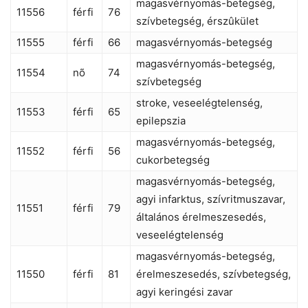
magasvérnyomás-betegség,
11556
férfi
76
szívbetegség, érszûkület
11555
férfi
66
magasvérnyomás-betegség
magasvérnyomás-betegség,
11554
nõ
74
szívbetegség
stroke, veseelégtelenség,
11553
férfi
65
epilepszia
magasvérnyomás-betegség,
11552
férfi
56
cukorbetegség
magasvérnyomás-betegség,
agyi infarktus, szívritmuszavar,
11551
férfi
79
általános érelmeszesedés,
veseelégtelenség
magasvérnyomás-betegség,
11550
férfi
81
érelmeszesedés, szívbetegség,
agyi keringési zavar