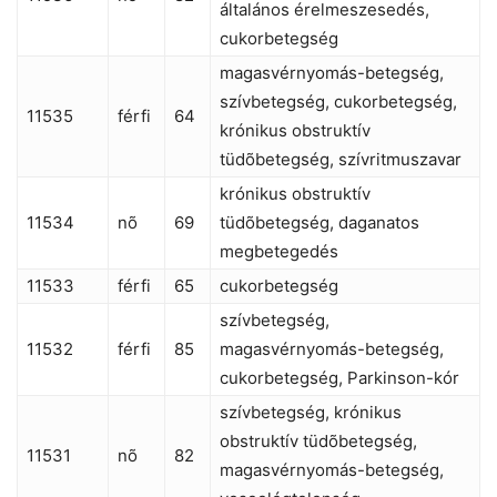
általános érelmeszesedés,
cukorbetegség
magasvérnyomás-betegség,
szívbetegség, cukorbetegség,
11535
férfi
64
krónikus obstruktív
tüdõbetegség, szívritmuszavar
krónikus obstruktív
11534
nõ
69
tüdõbetegség, daganatos
megbetegedés
11533
férfi
65
cukorbetegség
szívbetegség,
11532
férfi
85
magasvérnyomás-betegség,
cukorbetegség, Parkinson-kór
szívbetegség, krónikus
obstruktív tüdõbetegség,
11531
nõ
82
magasvérnyomás-betegség,