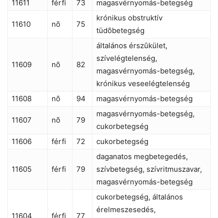
11611
férfi
73
magasvérnyomás-betegség
krónikus obstruktív
11610
nõ
75
tüdõbetegség
általános érszûkület,
szívelégtelenség,
11609
nõ
82
magasvérnyomás-betegség,
krónikus veseelégtelenség
11608
nõ
94
magasvérnyomás-betegség
magasvérnyomás-betegség,
11607
nõ
79
cukorbetegség
11606
férfi
72
cukorbetegség
daganatos megbetegedés,
11605
férfi
79
szívbetegség, szívritmuszavar,
magasvérnyomás-betegség
cukorbetegség, általános
érelmeszesedés,
11604
férfi
77