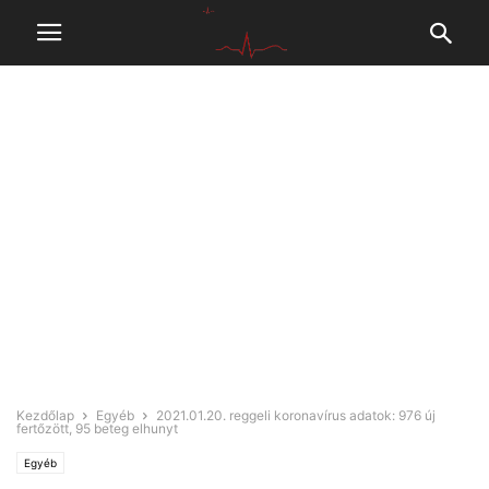
Kezdőlap
Egyéb
2021.01.20. reggeli koronavírus adatok: 976 új
fertőzött, 95 beteg elhunyt
Egyéb