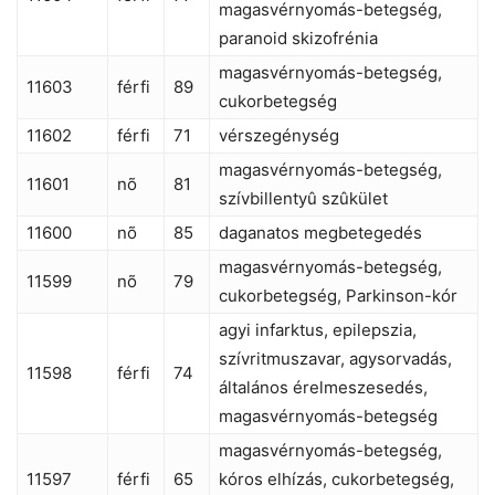
magasvérnyomás-betegség,
paranoid skizofrénia
magasvérnyomás-betegség,
11603
férfi
89
cukorbetegség
11602
férfi
71
vérszegénység
magasvérnyomás-betegség,
11601
nõ
81
szívbillentyû szûkület
11600
nõ
85
daganatos megbetegedés
magasvérnyomás-betegség,
11599
nõ
79
cukorbetegség, Parkinson-kór
agyi infarktus, epilepszia,
szívritmuszavar, agysorvadás,
11598
férfi
74
általános érelmeszesedés,
magasvérnyomás-betegség
magasvérnyomás-betegség,
11597
férfi
65
kóros elhízás, cukorbetegség,