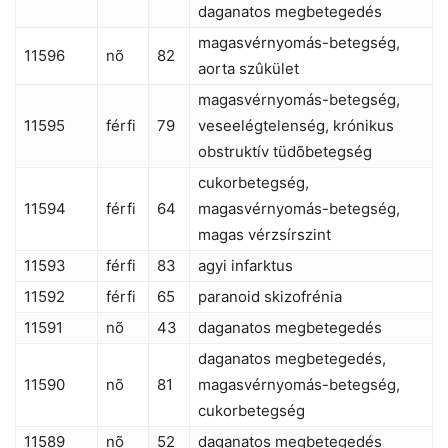
daganatos megbetegedés
magasvérnyomás-betegség,
11596
nõ
82
aorta szûkület
magasvérnyomás-betegség,
11595
férfi
79
veseelégtelenség, krónikus
obstruktív tüdõbetegség
cukorbetegség,
11594
férfi
64
magasvérnyomás-betegség,
magas vérzsírszint
11593
férfi
83
agyi infarktus
11592
férfi
65
paranoid skizofrénia
11591
nõ
43
daganatos megbetegedés
daganatos megbetegedés,
11590
nõ
81
magasvérnyomás-betegség,
cukorbetegség
11589
nõ
52
daganatos megbetegedés