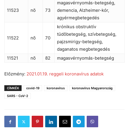
magasvérnyomás-betegség,
11523
nõ
73
demencia, Alzheimer-kór,
agyérmegbetegedés
krónikus obstruktív
tüdõbetegség, szívbetegség,
11522
nõ
70
pajzsmirigy-betegség,
daganatos megbetegedés
11521
nõ
82
magasvérnyomás-betegség
Előzmény:
2021.01.19. reggeli koronavírus adatok
CÍMKÉK
covid-19
koronavírus
koronavírus Magyarország
SARS - CoV-2