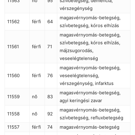
11563
nõ
95
szívbetegség, demencia,
vérszegénység
magasvérnyomás-betegség,
11562
férfi
64
szívbetegség, kóros elhízás
magasvérnyomás-betegség,
szívbetegség, kóros elhízás,
11561
férfi
71
májzsugorodás,
veseelégtelenség
magasvérnyomás-betegség,
11560
férfi
76
veseelégtelenség,
vérszegénység, infarktus
magasvérnyomás-betegség,
11559
nõ
83
agyi keringési zavar
magasvérnyomás-betegség,
11558
nõ
92
szívbetegség, refluxbetegség
11557
férfi
74
magasvérnyomás-betegség