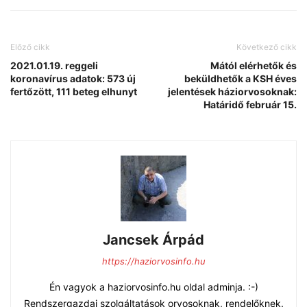
Előző cikk
Következő cikk
2021.01.19. reggeli
Mától elérhetők és
koronavírus adatok: 573 új
beküldhetők a KSH éves
fertőzött, 111 beteg elhunyt
jelentések háziorvosoknak:
Határidő február 15.
Jancsek Árpád
https://haziorvosinfo.hu
Én vagyok a haziorvosinfo.hu oldal adminja. :-)
Rendszergazdai szolgáltatások orvosoknak, rendelőknek.