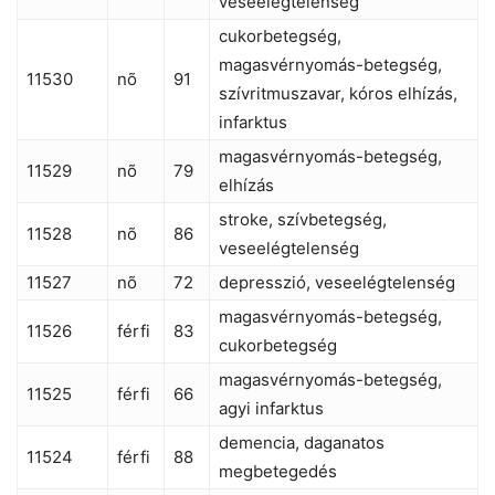
veseelégtelenség
cukorbetegség,
magasvérnyomás-betegség,
11530
nõ
91
szívritmuszavar, kóros elhízás,
infarktus
magasvérnyomás-betegség,
11529
nõ
79
elhízás
stroke, szívbetegség,
11528
nõ
86
veseelégtelenség
11527
nõ
72
depresszió, veseelégtelenség
magasvérnyomás-betegség,
11526
férfi
83
cukorbetegség
magasvérnyomás-betegség,
11525
férfi
66
agyi infarktus
demencia, daganatos
11524
férfi
88
megbetegedés