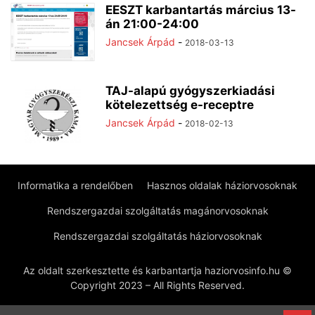
EESZT karbantartás március 13-
án 21:00-24:00
Jancsek Árpád
-
2018-03-13
TAJ-alapú gyógyszerkiadási
kötelezettség e-receptre
Jancsek Árpád
-
2018-02-13
Informatika a rendelőben
Hasznos oldalak háziorvosoknak
Rendszergazdai szolgáltatás magánorvosoknak
Rendszergazdai szolgáltatás háziorvosoknak
Az oldalt szerkesztette és karbantartja haziorvosinfo.hu ©
Copyright 2023 – All Rights Reserved.