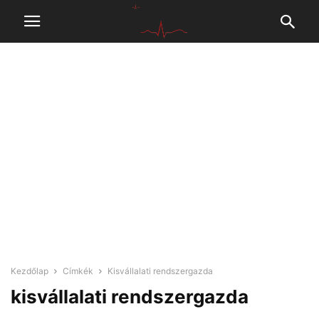
Kezdőlap
Címkék
Kisvállalati rendszergazda
kisvállalati rendszergazda