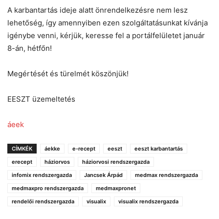
A karbantartás ideje alatt önrendelkezésre nem lesz
lehetőség, így amennyiben ezen szolgáltatásunkat kívánja
igénybe venni, kérjük, keresse fel a portálfelületet január
8-án, hétfőn!
Megértését és türelmét köszönjük!
EESZT üzemeltetés
áeek
CÍMKÉK
áekke
e-recept
eeszt
eeszt karbantartás
erecept
háziorvos
háziorvosi rendszergazda
infomix rendszergazda
Jancsek Árpád
medmax rendszergazda
medmaxpro rendszergazda
medmaxpronet
rendelői rendszergazda
visualix
visualix rendszergazda