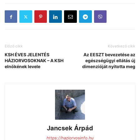
Előző cikk
Következő cikk
KSH ÉVES JELENTÉS
Az EESZT bevezetése az
HÁZIORVOSOKNAK – A KSH
egészségügyi ellátás új
elnökének levele
dimenzióját nyitotta meg
Jancsek Árpád
https://haziorvosinfo.hu