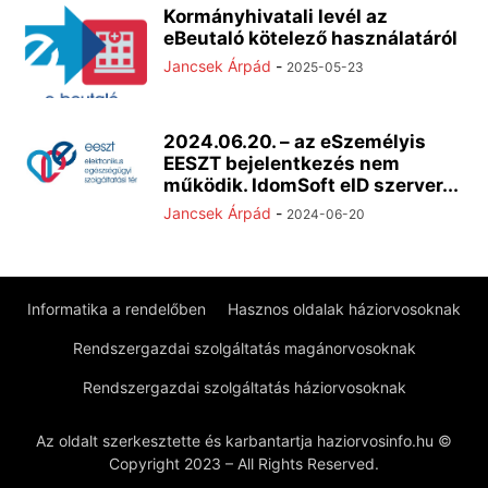
Kormányhivatali levél az
eBeutaló kötelező használatáról
Jancsek Árpád
-
2025-05-23
2024.06.20. – az eSzemélyis
EESZT bejelentkezés nem
működik. IdomSoft eID szerver...
Jancsek Árpád
-
2024-06-20
Informatika a rendelőben
Hasznos oldalak háziorvosoknak
Rendszergazdai szolgáltatás magánorvosoknak
Rendszergazdai szolgáltatás háziorvosoknak
Az oldalt szerkesztette és karbantartja haziorvosinfo.hu ©
Copyright 2023 – All Rights Reserved.