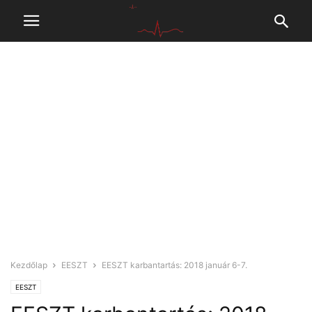
Kezdőlap
EESZT
EESZT karbantartás: 2018 január 6-7.
EESZT