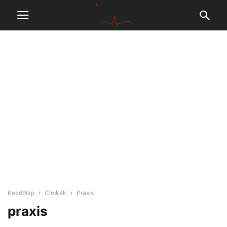
Kezdőlap
Címkék
Praxis
praxis