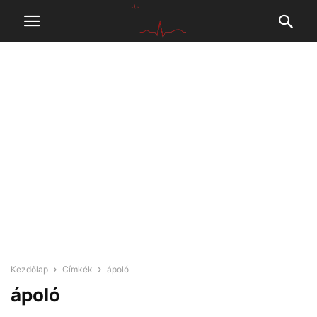
Kezdőlap
Címkék
ápoló
ápoló