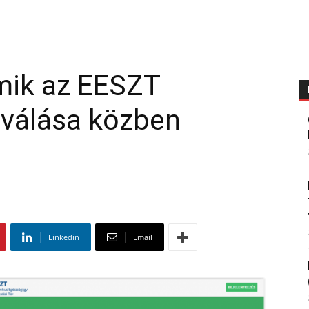
mik az EESZT
iválása közben
Linkedin
Email