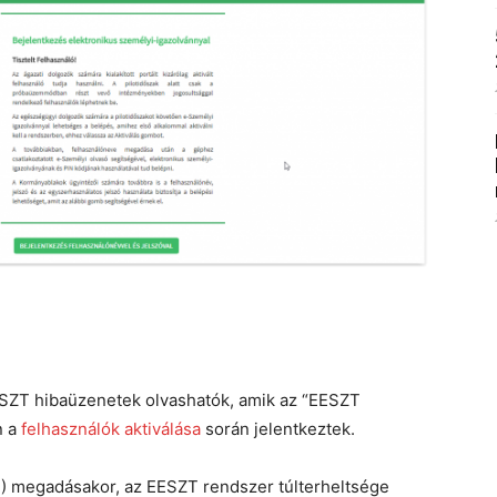
EESZT hibaüzenetek olvashatók, amik az “EESZT
n a
felhasználók aktiválása
során jelentkeztek.
N) megadásakor, az EESZT rendszer túlterheltsége