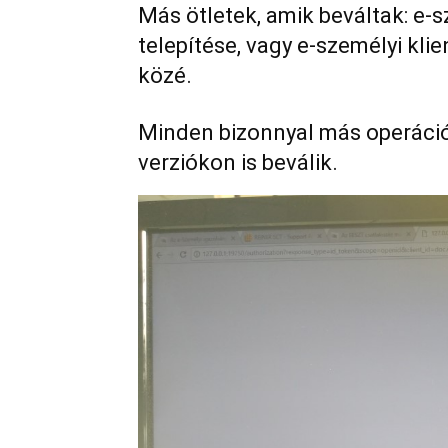
Más ötletek, amik beváltak: e-sz
telepítése, vagy e-személyi klien
közé.
Minden bizonnyal más operáci
verziókon is beválik.