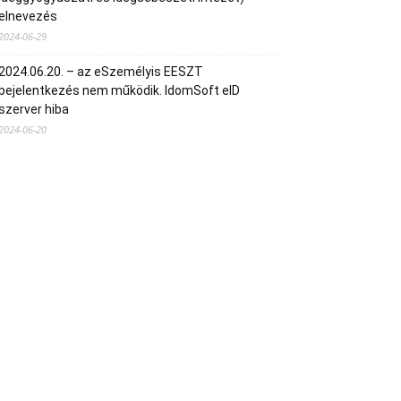
elnevezés
2024-06-29
2024.06.20. – az eSzemélyis EESZT
bejelentkezés nem működik. IdomSoft eID
szerver hiba
2024-06-20