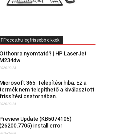
ITFroccs.hu legfrissebb cikkek
Otthonra nyomtató? | HP LaserJet
M234dw
2026-02-28
Microsoft 365: Telepítési hiba. Ez a
termék nem telepíthető a kiválasztott
frissítési csatornában.
2026-02-24
Preview Update (KB5074105)
(26200.7705) install error
2026-02-08