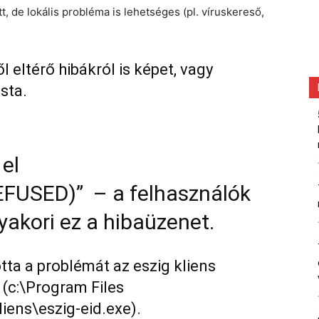
, de lokális probléma is lehetséges (pl. víruskereső,
l eltérő hibákról is képet, vagy
sta.
el
USED)” – a felhasználók
yakori ez a hibaüzenet.
a a problémát az eszig kliens
é (c:\Program Files
ens\eszig-eid.exe).