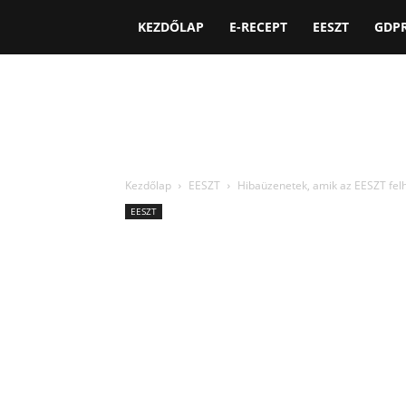
KEZDŐLAP
E-RECEPT
EESZT
GDP
Kezdőlap
EESZT
Hibaüzenetek, amik az EESZT felh
EESZT