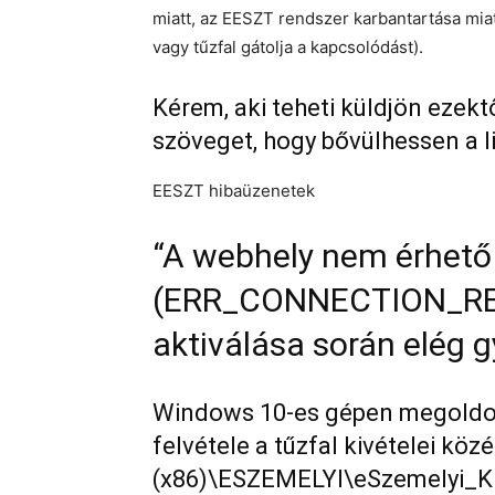
miatt, az EESZT rendszer karbantartása miatt
vagy tűzfal gátolja a kapcsolódást).
Kérem, aki teheti küldjön ezektő
szöveget, hogy bővülhessen a li
EESZT hibaüzenetek
“A webhely nem érhető 
(ERR_CONNECTION_REF
aktiválása során elég g
Windows 10-es gépen megoldott
felvétele a tűzfal kivételei köz
(x86)\ESZEMELYI\eSzemelyi_Kli