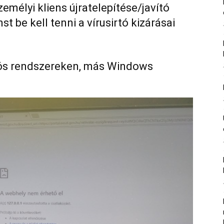
emélyi kliens újratelepítése/javító
st be kell tenni a vírusirtó kizárásai
ós rendszereken, más Windows