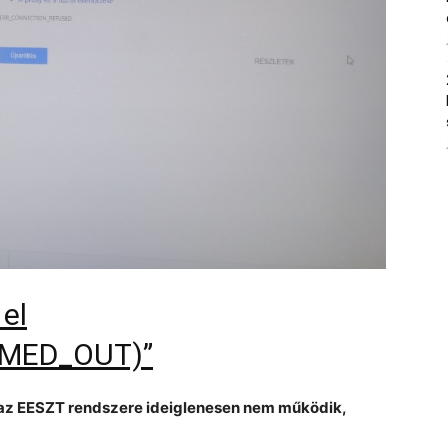
el
MED_OUT)”
 az EESZT rendszere ideiglenesen nem működik,