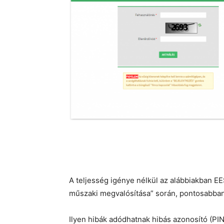
A teljesség igénye nélkül az alábbiakban 
műszaki megvalósítása” során, pontosabba
Ilyen hibák adódhatnak hibás azonosító (PI