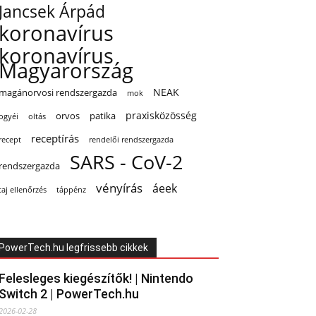
Jancsek Árpád
koronavírus
koronavírus
Magyarország
NEAK
magánorvosi rendszergazda
mok
praxisközösség
orvos
patika
oltás
ogyéi
receptírás
recept
rendelői rendszergazda
SARS - CoV-2
rendszergazda
vényírás
áeek
taj ellenőrzés
táppénz
PowerTech.hu legfrissebb cikkek
Felesleges kiegészítők! | Nintendo
Switch 2 | PowerTech.hu
2026-02-28