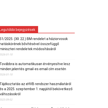
Legutóbbi bejegyzések
51/2025. (XII. 22.) BM rendelet a háziorvosok
hatáskörének bővítésével összefüggő
miniszteri rendeletek módosításáról
2026-01-18
Továbbra is automatikusan érvényesítve lesz
minden jelentés gmail-es email cím esetén
2026-01-18
Tájékoztatás az eHVB rendszer használatáról
és a 2025. szeptember 1. napjától bekövetkező
változásokról
2025-09-02