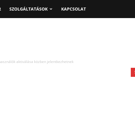
R
SZOLGÁLTATÁSOK
KAPCSOLAT
asználók aktiválása közben jelentkezhetnek