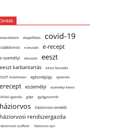
Címkék
covid-19
alapellátás
adatvédelem
e-recept
családorvos
e-beutaló
eeszt
e-személyi
ebeutaló
eeszt karbantartás
eeszt lassulás
egészségügy
EESZT mobiltoken
ejelentés
erecept
eszemélyi
eszemélyi kliens
gdpr
gyógyszertár
felírási igazolás
háziorvos
háziorvosi rendelő
háziorvosi rendszergazda
háziorvosi szoftver
háziorvos vpn