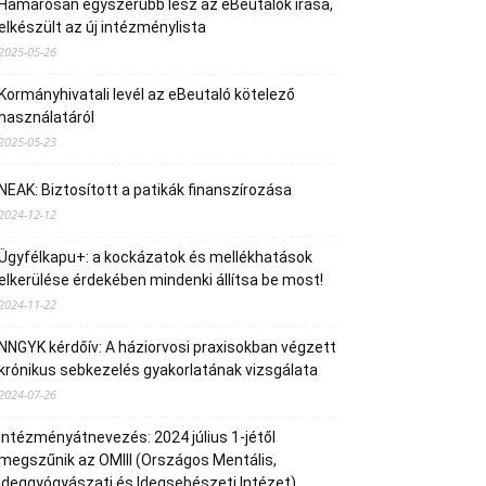
Hamarosan egyszerűbb lesz az eBeutalók írása,
elkészült az új intézménylista
2025-05-26
Kormányhivatali levél az eBeutaló kötelező
használatáról
2025-05-23
NEAK: Biztosított a patikák finanszírozása
2024-12-12
Ügyfélkapu+: a kockázatok és mellékhatások
elkerülése érdekében mindenki állítsa be most!
2024-11-22
NNGYK kérdőív: A háziorvosi praxisokban végzett
krónikus sebkezelés gyakorlatának vizsgálata
2024-07-26
Intézményátnevezés: 2024 július 1-jétől
megszűnik az OMIII (Országos Mentális,
Ideggyógyászati és Idegsebészeti Intézet)