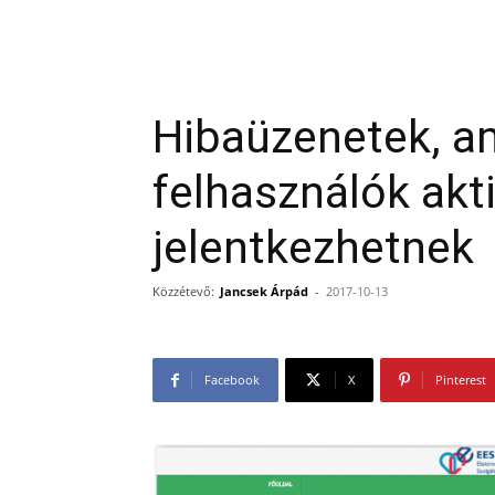
Hibaüzenetek, a
felhasználók akt
jelentkezhetnek
Közzétevő:
Jancsek Árpád
-
2017-10-13
Facebook
X
Pinterest